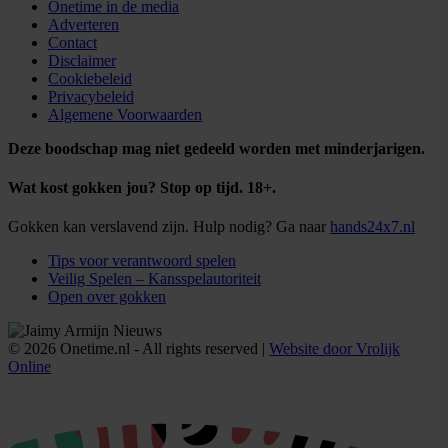
Onetime in de media
Adverteren
Contact
Disclaimer
Cookiebeleid
Privacybeleid
Algemene Voorwaarden
Deze boodschap mag niet gedeeld worden met minderjarigen.
Wat kost gokken jou? Stop op tijd. 18+.
Gokken kan verslavend zijn. Hulp nodig? Ga naar
hands24x7.nl
Tips voor verantwoord spelen
Veilig Spelen – Kansspelautoriteit
Open over gokken
© 2026 Onetime.nl - All rights reserved |
Website door Vrolijk
Online