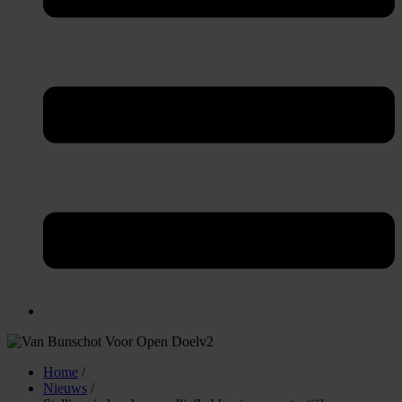
Home
/
Nieuws
/