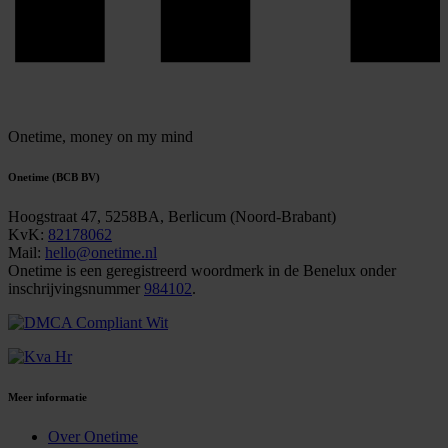
Onetime,
money on my mind
Onetime (BCB BV)
Hoogstraat 47, 5258BA, Berlicum (Noord-Brabant)
KvK:
82178062
Mail:
hello@onetime.nl
Onetime is een geregistreerd woordmerk in de Benelux onder
inschrijvingsnummer
984102
.
Meer informatie
Over Onetime