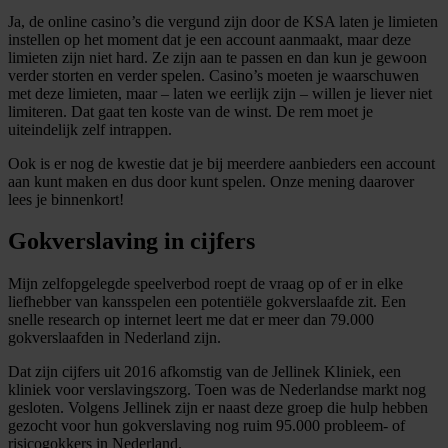
Ja, de online casino’s die vergund zijn door de KSA laten je limieten
instellen op het moment dat je een account aanmaakt, maar deze
limieten zijn niet hard. Ze zijn aan te passen en dan kun je gewoon
verder storten en verder spelen. Casino’s moeten je waarschuwen
met deze limieten, maar – laten we eerlijk zijn – willen je liever niet
limiteren. Dat gaat ten koste van de winst. De rem moet je
uiteindelijk zelf intrappen.
Ook is er nog de kwestie dat je bij meerdere aanbieders een account
aan kunt maken en dus door kunt spelen. Onze mening daarover
lees je binnenkort!
Gokverslaving in cijfers
Mijn zelfopgelegde speelverbod roept de vraag op of er in elke
liefhebber van kansspelen een potentiële gokverslaafde zit. Een
snelle research op internet leert me dat er meer dan 79.000
gokverslaafden in Nederland zijn.
Dat zijn cijfers uit 2016 afkomstig van de Jellinek Kliniek, een
kliniek voor verslavingszorg. Toen was de Nederlandse markt nog
gesloten. Volgens Jellinek zijn er naast deze groep die hulp hebben
gezocht voor hun gokverslaving nog ruim 95.000 probleem- of
risicogokkers in Nederland.