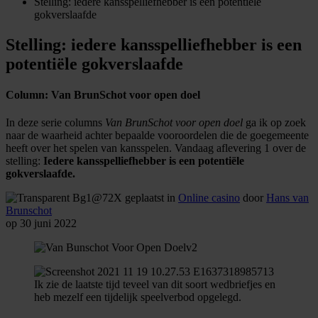
Stelling: iedere kansspelliefhebber is een potentiële
gokverslaafde
Stelling: iedere kansspelliefhebber is een
potentiële gokverslaafde
Column: Van BrunSchot voor open doel
In deze serie columns
Van BrunSchot voor open doel
ga ik op zoek
naar de waarheid achter bepaalde vooroordelen die de goegemeente
heeft over het spelen van kansspelen. Vandaag aflevering 1 over de
stelling:
Iedere kansspelliefhebber is een potentiële
gokverslaafde.
geplaatst in
Online casino
door
Hans van
Brunschot
op 30 juni 2022
Ik zie de laatste tijd teveel van dit soort wedbriefjes en
heb mezelf een tijdelijk speelverbod opgelegd.