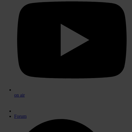
on air
Forum