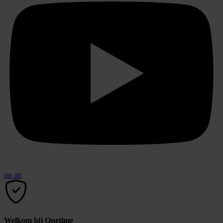
on air
Welkom bij Onetime