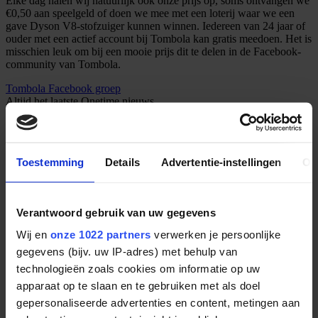
Elke dag halen wij natuurlijk ook onze prijs op, soms ontvangen we
€0,50 aan speelgeld of doen we mee met een loterij waar we een
gave Dyson V8-stofzuiger kunnen winnen. Iedereen van 24 jaar of
ouder met een actief account bij Tombola kan gratis meedoen. Het is
misschien leuk om bij een mooie prijs dit te delen in de Facebook-
community van Tombola.
Tombola Facebook groep
Altijd het laatste Onetime nieuws
en volg
Onetime
op de socials!
Toestemming
Details
Advertentie-instellingen
Ov
Verantwoord gebruik van uw gegevens
Wij en
onze 1022 partners
verwerken je persoonlijke
gegevens (bijv. uw IP-adres) met behulp van
technologieën zoals cookies om informatie op uw
apparaat op te slaan en te gebruiken met als doel
gepersonaliseerde advertenties en content, metingen aan