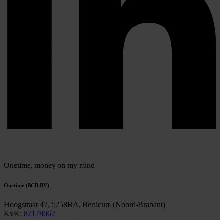
Onetime,
money on my mind
Onetime (BCB BV)
Hoogstraat 47, 5258BA, Berlicum (Noord-Brabant)
KvK:
82178062