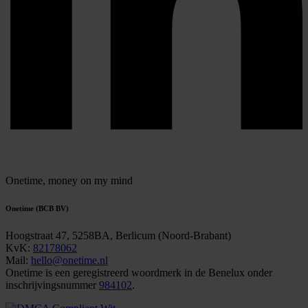
Onetime,
money on my mind
Onetime (BCB BV)
Hoogstraat 47, 5258BA, Berlicum (Noord-Brabant)
KvK:
82178062
Mail:
hello@onetime.nl
Onetime is een geregistreerd woordmerk in de Benelux onder
inschrijvingsnummer
984102
.