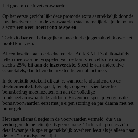
Let goed op de inzetvoorwaarden
Op het eerste gezicht lijkt deze promotie extra aantrekkelijk door de
lage inzetvereiste. In de voorwaarden staat namelijk dat je de bonus
slechts
één keer hoeft rond te spelen
.
Toch zit daar een belangrijke nuance in die je gemakkelijk over het
hoofd kunt zien.
Alleen inzetten aan de deelnemende JACKS.NL Evolution-tafels
tellen mee voor het vrijspelen van de bonus, en zelfs die dragen
slechts
25% bij aan de inzetvereiste
. Speel je aan andere live
casinotafels, dan tellen die inzetten helemaal niet mee.
In de praktijk betekent dit dat je, wanneer je uitsluitend op de
deelnemende tafels
speelt, feitelijk ongeveer
vier keer
het
bonusbedrag moet inzetten om aan de volledige
rondspeelvoorwaarde te voldoen. Bovendien speel je volgens de
bonusvoorwaarden eerst met je eigen storting en pas daarna met het
bonusgeld.
Het staat allemaal netjes in de voorwaarden vermeld, dus van
verborgen kleine lettertjes is geen sprake. Toch is dit precies zo'n
detail waar je als speler gemakkelijk overheen leest als je alleen naar
de kop '1x rondspelen' kijkt.