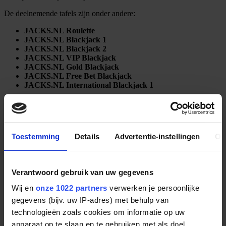
De deelnemende tafels zijn onder andere:
JACKS.NL Roulette
JACKS.NL Blackjack 1
JACKS.NL Blackjack 2
JACKS.NL VIP Blackjack
JACKS.NL Gold Blackjack
JACKS.NL Free Bet Blackjack
JACKS.NL International Blackjack 1
Voor spelers die regelmatig live blackjack of roulette spelen is dit
waarschijnlijk de meest interessante keuze van de drie.
Toestemming
Details
Advertentie-instellingen
Ov
Sportliefhebbers kiezen voor de 50% Profit Boost
Ben jij juist bezig met het voorspellen van voetbal, tennis, darts of
Verantwoord gebruik van uw gegevens
een andere sport? Dan kun je kiezen voor de 50% Profit Boost.
Wij en
onze 1022 partners
verwerken je persoonlijke
Deze actie werkt net even anders dan een traditionele bonus.
gegevens (bijv. uw IP-adres) met behulp van
Je ontvangt namelijk geen extra speeltegoed, maar een verhoging
van jouw eventuele winst.
technologieën zoals cookies om informatie op uw
apparaat op te slaan en te gebruiken met als doel