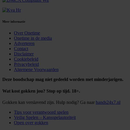
Meer informatie
Over Onetime
Onetime in de media
Adverteren
Contact
Disclaimer
Cookiebeleid
Privacybeleid
Algemene Voorwaarden
Deze boodschap mag niet gedeeld worden met minderjarigen.
Wat kost gokken jou? Stop op tijd. 18+.
Gokken kan verslavend zijn. Hulp nodig? Ga naar
hands24x7.nl
Tips voor verantwoord spelen
Veilig Spelen – Kansspelautoriteit
Open over gokken