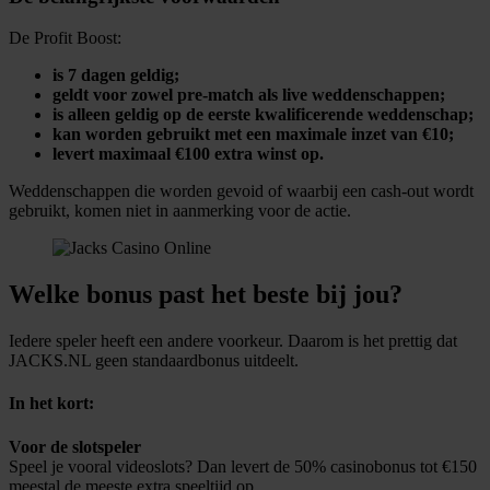
informatie over uw gebruik van onze site met onze
De Profit Boost:
partners voor social media, adverteren en analyse. Deze
partners kunnen deze gegevens combineren met andere
is 7 dagen geldig;
informatie die u aan ze heeft verstrekt of die ze hebben
geldt voor zowel pre-match als live weddenschappen;
is alleen geldig op de eerste kwalificerende weddenschap;
verzameld op basis van uw gebruik van hun services.
kan worden gebruikt met een maximale inzet van €10;
levert maximaal €100 extra winst op.
Weddenschappen die worden gevoid of waarbij een cash-out wordt
gebruikt, komen niet in aanmerking voor de actie.
Welke bonus past het beste bij jou?
Iedere speler heeft een andere voorkeur. Daarom is het prettig dat
JACKS.NL geen standaardbonus uitdeelt.
In het kort:
Voor de slotspeler
Speel je vooral videoslots? Dan levert de 50% casinobonus tot €150
meestal de meeste extra speeltijd op.