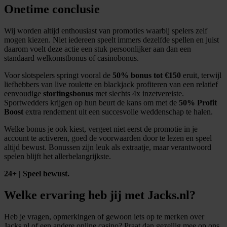
Onetime conclusie
Wij worden altijd enthousiast van promoties waarbij spelers zelf
mogen kiezen. Niet iedereen speelt immers dezelfde spellen en juist
daarom voelt deze actie een stuk persoonlijker aan dan een
standaard welkomstbonus of casinobonus.
Voor slotspelers springt vooral de
50% bonus tot €150
eruit, terwijl
liefhebbers van live roulette en blackjack profiteren van een relatief
eenvoudige
stortingsbonus
met slechts 4x inzetvereiste.
Sportwedders krijgen op hun beurt de kans om met de
50% Profit
Boost
extra rendement uit een succesvolle weddenschap te halen.
Welke bonus je ook kiest, vergeet niet eerst de promotie in je
account te activeren, goed de voorwaarden door te lezen en speel
altijd bewust. Bonussen zijn leuk als extraatje, maar verantwoord
spelen blijft het allerbelangrijkste.
24+ | Speel bewust.
Welke ervaring heb jij met Jacks.nl?
Heb je vragen, opmerkingen of gewoon iets op te merken over
Jacks.nl of een andere online casino? Praat dan gezellig mee op ons