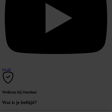
on air
Welkom bij Onetime
Wat is je leeftijd?