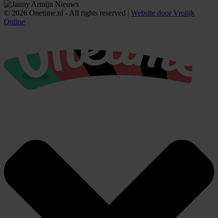
© 2026 Onetime.nl - All rights reserved |
Website door Vrolijk
Online