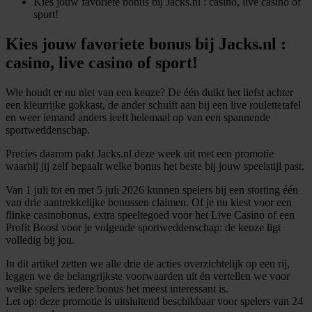
Kies jouw favoriete bonus bij Jacks.nl : casino, live casino of
sport!
Kies jouw favoriete bonus bij Jacks.nl :
casino, live casino of sport!
Wie houdt er nu niet van een keuze? De één duikt het liefst achter
een kleurrijke gokkast, de ander schuift aan bij een live roulettetafel
en weer iemand anders leeft helemaal op van een spannende
sportweddenschap.
Precies daarom pakt Jacks.nl deze week uit met een promotie
waarbij jij zelf bepaalt welke bonus het beste bij jouw speelstijl past.
Van 1 juli tot en met 5 juli 2026 kunnen spelers bij een storting één
van drie aantrekkelijke bonussen claimen. Of je nu kiest voor een
flinke casinobonus, extra speeltegoed voor het Live Casino of een
Profit Boost voor je volgende sportweddenschap: de keuze ligt
volledig bij jou.
In dit artikel zetten we alle drie de acties overzichtelijk op een rij,
leggen we de belangrijkste voorwaarden uit én vertellen we voor
welke spelers iedere bonus het meest interessant is.
Let op: deze promotie is uitsluitend beschikbaar voor spelers van 24