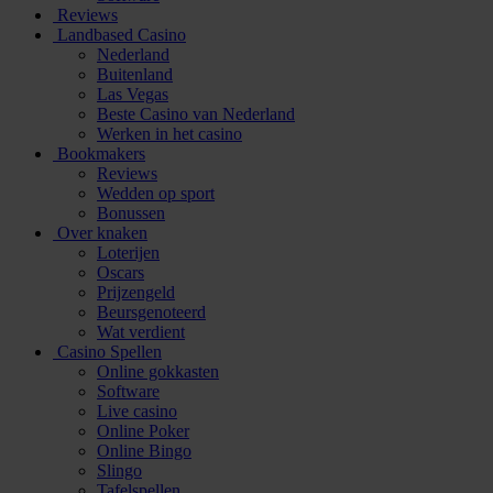
Reviews
Landbased Casino
Nederland
Buitenland
Las Vegas
Beste Casino van Nederland
Werken in het casino
Bookmakers
Reviews
Wedden op sport
Bonussen
Over knaken
Loterijen
Oscars
Prijzengeld
Beursgenoteerd
Wat verdient
Casino Spellen
Online gokkasten
Software
Live casino
Online Poker
Online Bingo
Slingo
Tafelspellen