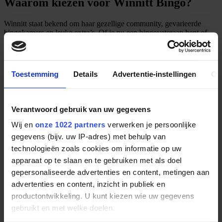
Waarom kiezen voor Winnitt Bingo?
Winnitt staat bekend om haar gezellige community, gevarieerde
bingokamers en leuke extra’s. Of je nu een bingoveteraan bent of
net begint met spelen: bij Winnitt is er altijd een plekje voor je! Elke
dag kun je meespelen voor mooie geldprijzen, leuke chatgames en
verrassende bonussen.
Toestemming
Details
Advertentie-instellingen
Ov
Dagelijks bingoplezier
Gezellige bingokamers
A
ctieve en vriendelijke community
Regelmatig nieuwe promoties
Verantwoord gebruik van uw gegevens
Vier Pasen met een knal bij Winnitt
Wij en
onze 1022 partners
verwerken je persoonlijke
gegevens (bijv. uw IP-adres) met behulp van
Maak van dit Paasweekend een feest om niet te vergeten. Speel
technologieën zoals cookies om informatie op uw
bingo, kraak de Paaseieren en laat je verrassen door extra
apparaat op te slaan en te gebruiken met als doel
beloningen. De gezelligheid begint hier
Winnitt wacht op je.
gepersonaliseerde advertenties en content, metingen aan
Nog geen account bij Winnitt?
advertenties en content, inzicht in publiek en
Maak eenvoudig een gratis account aan en doe direct mee met de
productontwikkeling. U kunt kiezen wie uw gegevens
actie. Paaspret gegarandeerd.
gebruikt en met welke doelen.
Altijd het laatste Onetime nieuws