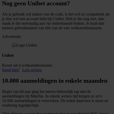
Nog geen Unibet account?
Als je gebruik wil maken van de code, is het wel zo sympathiek als
je dan wel een account hebt bij Unibet. Heb je die nog niet, dan
maak je die eenvoudig aan via onderstaande button. Je kunt dan
meteen gebruikmaken van één van de vier welkomstbonussen.
Advertentie
Unibet
Keuze uit 4 welkomstbonussen
Speel hier!
Lees review
10.000 aanmeldingen in enkele maanden
Begin van dit jaar ging het ineens behoorlijk rap met de
aanmeldingen bij Matchis. In enkele weken tijd kregen ze zo'n
10.000 aanmeldingen te verwerken. De reden daarvoor is mooi en
verdrietig tegelijkertijd.
Thijs Slegers, voormalig sportjournalist en perschef bij
PSV
, kreeg