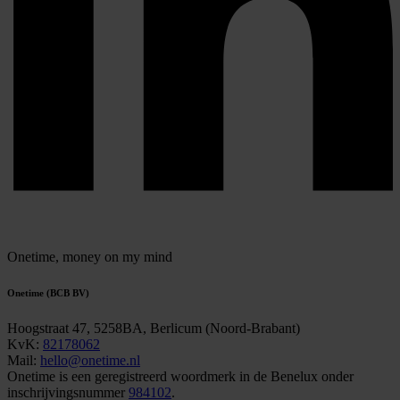
Onetime,
money on my mind
Onetime (BCB BV)
Hoogstraat 47, 5258BA, Berlicum (Noord-Brabant)
KvK:
82178062
Mail:
hello@onetime.nl
Onetime is een geregistreerd woordmerk in de Benelux onder
inschrijvingsnummer
984102
.