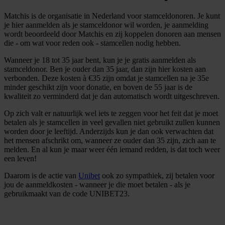
Matchis is de organisatie in Nederland voor stamceldonoren. Je kunt
je hier aanmelden als je stamceldonor wil worden, je aanmelding
wordt beoordeeld door Matchis en zij koppelen donoren aan mensen
die - om wat voor reden ook - stamcellen nodig hebben.
Wanneer je 18 tot 35 jaar bent, kun je je gratis aanmelden als
stamceldonor. Ben je ouder dan 35 jaar, dan zijn hier kosten aan
verbonden. Deze kosten à €35 zijn omdat je stamcellen na je 35e
minder geschikt zijn voor donatie, en boven de 55 jaar is de
kwaliteit zo verminderd dat je dan automatisch wordt uitgeschreven.
Op zich valt er natuurlijk wel iets te zeggen voor het feit dat je moet
betalen als je stamcellen in veel gevallen niet gebruikt zullen kunnen
worden door je leeftijd. Anderzijds kun je dan ook verwachten dat
het mensen afschrikt om, wanneer ze ouder dan 35 zijn, zich aan te
melden. En al kun je maar weer één iemand redden, is dat toch weer
een leven!
Daarom is de actie van
Unibet
ook zo sympathiek, zij betalen voor
jou de aanmeldkosten - wanneer je die moet betalen - als je
gebruikmaakt van de code UNIBET23.