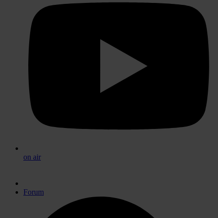
on air
Forum