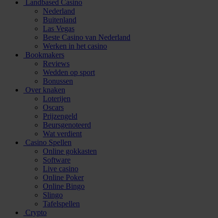
Landbased Casino
Nederland
Buitenland
Las Vegas
Beste Casino van Nederland
Werken in het casino
Bookmakers
Reviews
Wedden op sport
Bonussen
Over knaken
Loterijen
Oscars
Prijzengeld
Beursgenoteerd
Wat verdient
Casino Spellen
Online gokkasten
Software
Live casino
Online Poker
Online Bingo
Slingo
Tafelspellen
Crypto