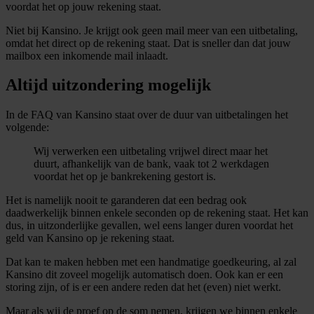
voordat het op jouw rekening staat.
Niet bij Kansino. Je krijgt ook geen mail meer van een uitbetaling,
omdat het direct op de rekening staat. Dat is sneller dan dat jouw
mailbox een inkomende mail inlaadt.
Altijd uitzondering mogelijk
In de FAQ van Kansino staat over de duur van uitbetalingen het
volgende:
Wij verwerken een uitbetaling vrijwel direct maar het
duurt, afhankelijk van de bank, vaak tot 2 werkdagen
voordat het op je bankrekening gestort is.
Het is namelijk nooit te garanderen dat een bedrag ook
daadwerkelijk binnen enkele seconden op de rekening staat. Het kan
dus, in uitzonderlijke gevallen, wel eens langer duren voordat het
geld van Kansino op je rekening staat.
Dat kan te maken hebben met een handmatige goedkeuring, al zal
Kansino dit zoveel mogelijk automatisch doen. Ook kan er een
storing zijn, of is er een andere reden dat het (even) niet werkt.
Maar als wij de proef op de som nemen, krijgen we binnen enkele