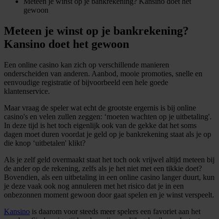
Meteen je winst op je bankrekening? Kansino doet het
gewoon
Meteen je winst op je bankrekening?
Kansino doet het gewoon
Een online casino kan zich op verschillende manieren
onderscheiden van anderen. Aanbod, mooie promoties, snelle en
eenvoudige registratie of bijvoorbeeld een hele goede
klantenservice.
Maar vraag de speler wat echt de grootste ergernis is bij online
casino's en velen zullen zeggen: ‘moeten wachten op je uitbetaling'.
In deze tijd is het toch eigenlijk ook van de gekke dat het soms
dagen moet duren voordat je geld op je bankrekening staat als je op
die knop ‘uitbetalen' klikt?
Als je zelf geld overmaakt staat het toch ook vrijwel altijd meteen bij
de ander op de rekening, zelfs als je het niet met een tikkie doet?
Bovendien, als een uitbetaling in een online casino langer duurt, kun
je deze vaak ook nog annuleren met het risico dat je in een
onbezonnen moment gewoon door gaat spelen en je winst verspeelt.
Kansino
is daarom voor steeds meer spelers een favoriet aan het