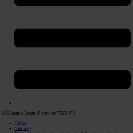
Home
/
Nieuws
/