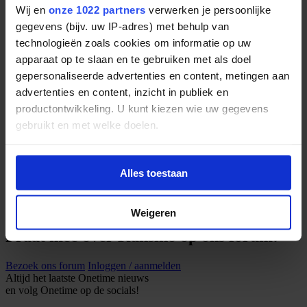
benoemen).
Wij en
onze 1022 partners
verwerken je persoonlijke
Met Instant Payments is de uitbetaling zo snel, dat er niets te
gegevens (bijv. uw IP-adres) met behulp van
annuleren valt. Je hebt dus geen bedenktijd, en dat is goed voor alle
technologieën zoals cookies om informatie op uw
spelers die wel eens een tilt-momentje hebben. Of die zich
apparaat op te slaan en te gebruiken met als doel
gemakkelijk laten verleiden om door te spelen. En dat zal de meeste
spelers wel eens overkomen.
gepersonaliseerde advertenties en content, metingen aan
advertenties en content, inzicht in publiek en
Kansino neemt zijn spelers dus meteen tegen zichzelf in
productontwikkeling. U kunt kiezen wie uw gegevens
bescherming: wil je nu doorspelen en heb je geen saldo meer over
na je opname, dan zal je opnieuw een storting moeten doen. Dat is
gebruikt en met welke doelen.
een hogere drempel dan alleen op ‘annuleren' klikken, en dus ook
een extra besefmoment. Hoe meer van dit soort momenten er in het
Als u het toestaat, willen we ook graag:
proces zitten, hoe beter dat is voor het verantwoord-spelen-beleid.
Alles toestaan
Informatie verzamelen over uw geografische
Hulde dus voor Kansino dat zij, naast een werkelijk waar groot
locatie, die tot een paar meter nauwkeurig kan zijn
aanbod en
verschillende manieren van inloggen en registreren
, dit
aan de spelers aanbieden.
Uw apparaat identificeren door het actief te
Weigeren
scannen op specifieke eigenschappen (fingerprinting)
Praat mee over Kansino op ons forum!
Lees meer over hoe uw persoonlijke gegevens worden
verwerkt en stel uw voorkeuren in het
detailgedeelte
in.
Bezoek ons forum
Inloggen / aanmelden
Altijd het laatste Onetime nieuws
U kunt uw toestemming op elk moment wijzigen of
en volg
Onetime
op de socials!
intrekken in de Cookieverklaring.