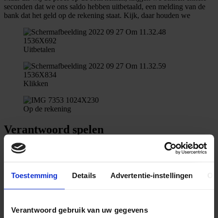
seconden dat we ons saldo hebben uitbetaald, een melding van de
bank dat het geld op de rekening staat. Kijk, daar houden we
Uitbetalen
Klikken
Op de rekening
Verantwoord spelen
Wij zien Instant Payments zoals Kansino ze bijvoorbeeld aanbiedt,
ook als een extra stapje in het kader van verantwoord spelen. Als we
een
online casino review
maken, is een van de punten waarop we ze
Toestemming
Details
Advertentie-instellingen
Ov
beoordelen het uitbetaalproces.
We trekken punten af als een casino de mogelijkheid biedt om je
uitbetaling te annuleren. En extra puntenaftrek als ze dit ook actief
Verantwoord gebruik van uw gegevens
aanbieden (bijvoorbeeld door het in de bevestigingsmail te