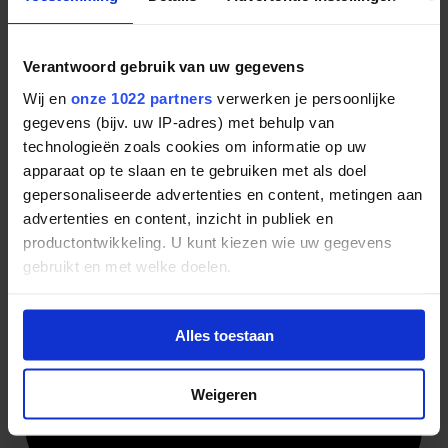
postcode 9685AZ. Ja, je gelooft het niet.
Nu is het afwachten of het
universum
mij gelijk gaat geven. En
anders, ach, ik doe het dan maar voor het goede doel. Let's gamble.
Verantwoord gebruik van uw gegevens
Bij mijn eerste prijs zal ik een tweede column hierover schrijven.
Eens kijken hoe lang dat gaat duren.
Wij en
onze 1022 partners
verwerken je persoonlijke
gegevens (bijv. uw IP-adres) met behulp van
Altijd het laatste Onetime nieuws
en volg
Onetime
op de socials!
technologieën zoals cookies om informatie op uw
apparaat op te slaan en te gebruiken met als doel
gepersonaliseerde advertenties en content, metingen aan
advertenties en content, inzicht in publiek en
productontwikkeling. U kunt kiezen wie uw gegevens
gebruikt en met welke doelen.
Als u het toestaat, willen we ook graag:
Alles toestaan
Informatie verzamelen over uw geografische
locatie, die tot een paar meter nauwkeurig kan zijn
Uw apparaat identificeren door het actief te
Weigeren
scannen op specifieke eigenschappen (fingerprinting)
Lees meer over hoe uw persoonlijke gegevens worden