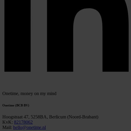
Onetime,
money on my mind
Onetime (BCB BV)
Hoogstraat 47, 5258BA, Berlicum (Noord-Brabant)
KvK:
82178062
Mail:
hello@onetime.nl