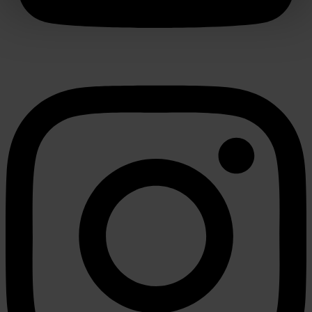
verwerkt en stel uw voorkeuren in het
detailgedeelte
in.
U kunt uw toestemming op elk moment wijzigen of
intrekken in de Cookieverklaring.
We gebruiken cookies om content en advertenties te
personaliseren, om functies voor social media te bieden
en om ons websiteverkeer te analyseren. Ook delen we
informatie over uw gebruik van onze site met onze
partners voor social media, adverteren en analyse. Deze
partners kunnen deze gegevens combineren met andere
informatie die u aan ze heeft verstrekt of die ze hebben
verzameld op basis van uw gebruik van hun services.