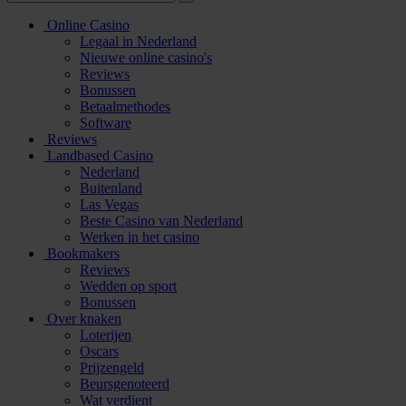
Online Casino
Legaal in Nederland
Nieuwe online casino's
Reviews
Bonussen
Betaalmethodes
Software
Reviews
Landbased Casino
Nederland
Buitenland
Las Vegas
Beste Casino van Nederland
Werken in het casino
Bookmakers
Reviews
Wedden op sport
Bonussen
Over knaken
Loterijen
Oscars
Prijzengeld
Beursgenoteerd
Wat verdient