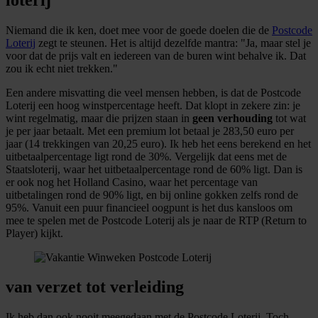
Niemand die ik ken, doet mee voor de goede doelen die de
Postcode
Loterij
zegt te steunen. Het is altijd dezelfde mantra: "Ja, maar stel je
voor dat de prijs valt en iedereen van de buren wint behalve ik. Dat
zou ik echt niet trekken."
Een andere misvatting die veel mensen hebben, is dat de Postcode
Loterij een hoog winstpercentage heeft. Dat klopt in zekere zin: je
wint regelmatig, maar die prijzen staan in
geen verhouding
tot wat
je per jaar betaalt. Met een premium lot betaal je 283,50 euro per
jaar (14 trekkingen van 20,25 euro). Ik heb het eens berekend en het
uitbetaalpercentage ligt rond de 30%. Vergelijk dat eens met de
Staatsloterij, waar het uitbetaalpercentage rond de 60% ligt. Dan is
er ook nog het Holland Casino, waar het percentage van
uitbetalingen rond de 90% ligt, en bij online gokken zelfs rond de
95%. Vanuit een puur financieel oogpunt is het dus kansloos om
mee te spelen met de Postcode Loterij als je naar de RTP (Return to
Player) kijkt.
van verzet tot verleiding
Ik heb dan ook nooit meegedaan met de Postcode Loterij. Toch