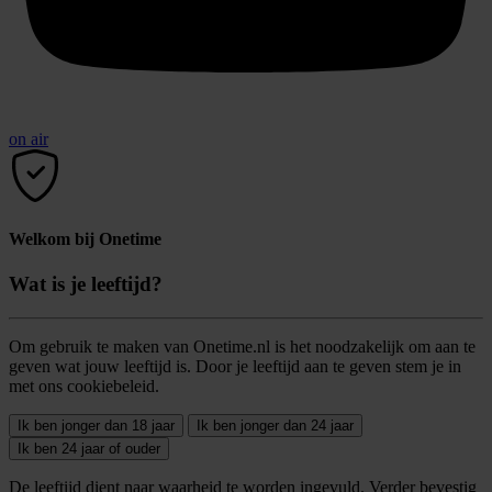
on air
Welkom bij Onetime
Wat is je leeftijd?
Om gebruik te maken van Onetime.nl is het noodzakelijk om aan te
geven wat jouw leeftijd is. Door je leeftijd aan te geven stem je in
met ons cookiebeleid.
Ik ben jonger dan 18 jaar
Ik ben jonger dan 24 jaar
Ik ben 24 jaar of ouder
De leeftijd dient naar waarheid te worden ingevuld. Verder bevestig