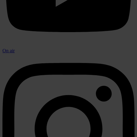
On air