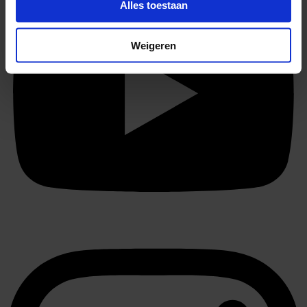
Alles toestaan
Informatie verzamelen over uw geografische
locatie, die tot een paar meter nauwkeurig kan zijn
Uw apparaat identificeren door het actief te
Weigeren
scannen op specifieke eigenschappen (fingerprinting)
Lees meer over hoe uw persoonlijke gegevens worden
verwerkt en stel uw voorkeuren in het
detailgedeelte
in.
U kunt uw toestemming op elk moment wijzigen of
intrekken in de Cookieverklaring.
We gebruiken cookies om content en advertenties te
personaliseren, om functies voor social media te bieden
en om ons websiteverkeer te analyseren. Ook delen we
informatie over uw gebruik van onze site met onze
partners voor social media, adverteren en analyse. Deze
partners kunnen deze gegevens combineren met andere
informatie die u aan ze heeft verstrekt of die ze hebben
verzameld op basis van uw gebruik van hun services.