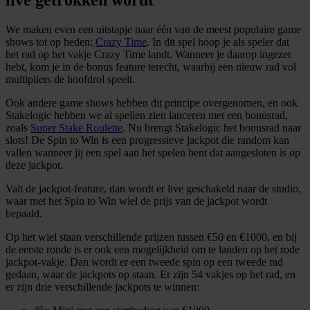
We maken even een uitstapje naar één van de meest populaire game
shows tot op heden:
Crazy Time
. In dit spel hoop je als speler dat
het rad op het vakje Crazy Time landt. Wanneer je daarop ingezet
hebt, kom je in de bonus feature terecht, waarbij een nieuw rad vol
multipliers de hoofdrol speelt.
Ook andere game shows hebben dit principe overgenomen, en ook
Stakelogic hebben we al spellen zien lanceren met een bonusrad,
zoals
Super Stake Roulette
. Nu brengt Stakelogic het bonusrad naar
slots! De Spin to Win is een progressieve jackpot die random kan
vallen wanneer jij een spel aan het spelen bent dat aangesloten is op
deze jackpot.
Valt de jackpot-feature, dan wordt er live geschakeld naar de studio,
waar met het Spin to Win wiel de prijs van de jackpot wordt
bepaald.
Op het wiel staan verschillende prijzen tussen €50 en €1000, en bij
de eerste ronde is er ook een mogelijkheid om te landen op het rode
jackpot-vakje. Dan wordt er een tweede spin op een tweede rad
gedaan, waar de jackpots op staan. Er zijn 54 vakjes op het rad, en
er zijn drie verschillende jackpots te winnen: