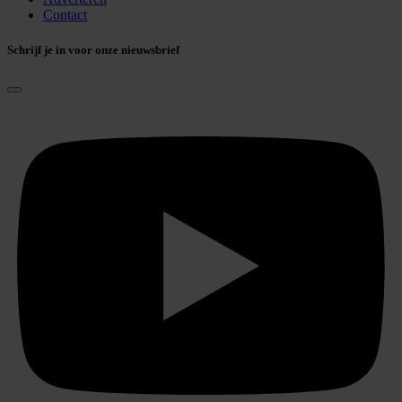
Contact
Schrijf je in voor onze nieuwsbrief