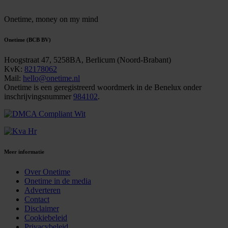
Onetime,
money on my mind
Onetime (BCB BV)
Hoogstraat 47, 5258BA, Berlicum (Noord-Brabant)
KvK:
82178062
Mail:
hello@onetime.nl
Onetime is een geregistreerd woordmerk in de Benelux onder
inschrijvingsnummer
984102
.
Meer informatie
Over Onetime
Onetime in de media
Adverteren
Contact
Disclaimer
Cookiebeleid
Privacybeleid