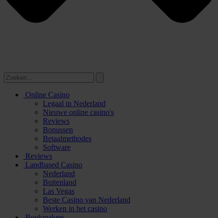
Online Casino
Legaal in Nederland
Nieuwe online casino's
Reviews
Bonussen
Betaalmethodes
Software
Reviews
Landbased Casino
Nederland
Buitenland
Las Vegas
Beste Casino van Nederland
Werken in het casino
Bookmakers