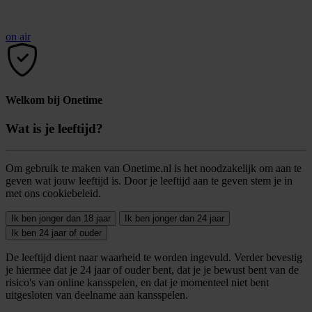
on air
Welkom bij Onetime
Wat is je leeftijd?
Om gebruik te maken van Onetime.nl is het noodzakelijk om aan te
geven wat jouw leeftijd is. Door je leeftijd aan te geven stem je in
met ons cookiebeleid.
Ik ben jonger dan 18 jaar
Ik ben jonger dan 24 jaar
Ik ben 24 jaar of ouder
De leeftijd dient naar waarheid te worden ingevuld. Verder bevestig
je hiermee dat je 24 jaar of ouder bent, dat je je bewust bent van de
risico's van online kansspelen, en dat je momenteel niet bent
uitgesloten van deelname aan kansspelen.