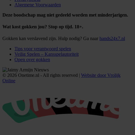
Algemene Voorwaarden
Deze boodschap mag niet gedeeld worden met minderjarigen.
Wat kost gokken jou? Stop op tijd. 18+.
Gokken kan verslavend zijn. Hulp nodig? Ga naar
hands24x7.nl
Tips voor verantwoord spelen
Veilig Spelen – Kansspelautoriteit
Open over gokken
© 2026 Onetime.nl - All rights reserved |
Website door Vrolijk
Online