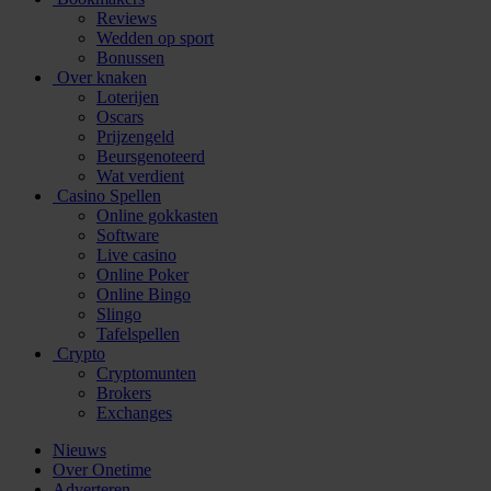
Reviews
Wedden op sport
Bonussen
Over knaken
Loterijen
Oscars
Prijzengeld
Beursgenoteerd
Wat verdient
Casino Spellen
Online gokkasten
Software
Live casino
Online Poker
Online Bingo
Slingo
Tafelspellen
Crypto
Cryptomunten
Brokers
Exchanges
Nieuws
Over Onetime
Adverteren