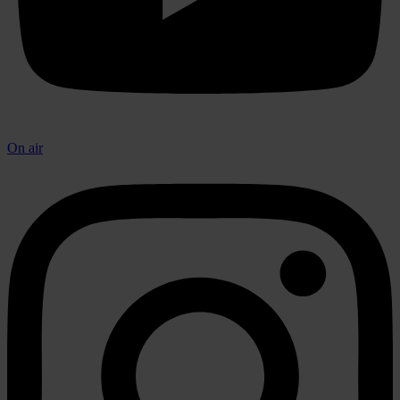
On air