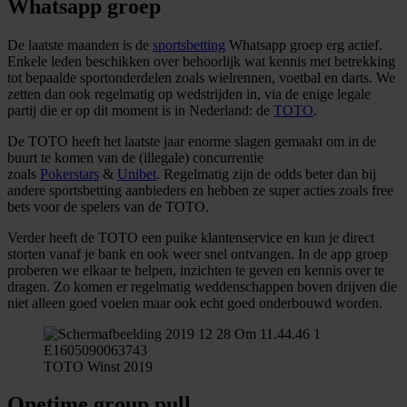
Whatsapp groep
De laatste maanden is de
sportsbetting
Whatsapp groep erg actief.
Enkele leden beschikken over behoorlijk wat kennis met betrekking
tot bepaalde sportonderdelen zoals wielrennen, voetbal en darts. We
zetten dan ook regelmatig op wedstrijden in, via de enige legale
partij die er op dit moment is in Nederland: de
TOTO
.
De TOTO heeft het laatste jaar enorme slagen gemaakt om in de
buurt te komen van de (illegale) concurrentie
zoals
Pokerstars
&
Unibet
. Regelmatig zijn de odds beter dan bij
andere sportsbetting aanbieders en hebben ze super acties zoals free
bets voor de spelers van de TOTO.
Verder heeft de TOTO een puike klantenservice en kun je direct
storten vanaf je bank en ook weer snel ontvangen. In de app groep
proberen we elkaar te helpen, inzichten te geven en kennis over te
dragen. Zo komen er regelmatig weddenschappen boven drijven die
niet alleen goed voelen maar ook echt goed onderbouwd worden.
TOTO Winst 2019
Onetime group pull