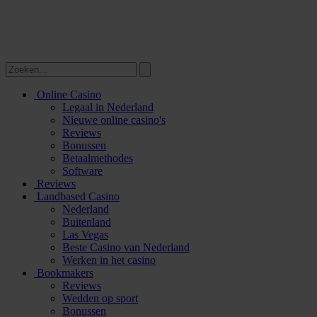
Online Casino
Legaal in Nederland
Nieuwe online casino's
Reviews
Bonussen
Betaalmethodes
Software
Reviews
Landbased Casino
Nederland
Buitenland
Las Vegas
Beste Casino van Nederland
Werken in het casino
Bookmakers
Reviews
Wedden op sport
Bonussen