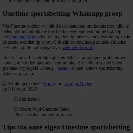
Onetime sportsbetting Whatsapp groep
Onetime sportsbetting Whatsapp groep
Via Onetime zoeken we altijd naar manieren om kennis met jullie te
delen, dat in combinatie met het beleven van een mooie tijd. Op
het
Onetime forum
zien we regelmatig interessante posts en topics in
de sectie wedden op sport. Ook zijn er regelmatig actuele artikelen
te vinden op de homepage over
wedden op sport
.
Ook via onze Facebookpagina en Whatsapp groepen proberen we
contact te houden met onze community. Zo hebben we zelfs een
speciale cryptogeld-, loterij-,
casino-
en een actieve sportsbetting
Whatsapp groep.
geplaatst in
Sport
door
Armijn Meijer
op 9 februari 2023
Plezier maken en kennis delen
Tips via onze eigen Onetime sportsbetting