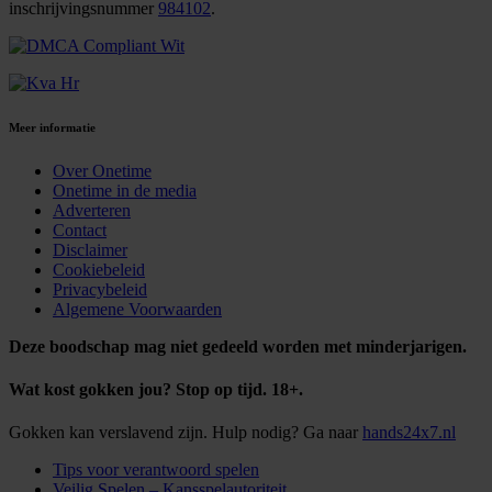
inschrijvingsnummer
984102
.
Meer informatie
Over Onetime
Onetime in de media
Adverteren
Contact
Disclaimer
Cookiebeleid
Privacybeleid
Algemene Voorwaarden
Deze boodschap mag niet gedeeld worden met minderjarigen.
Wat kost gokken jou? Stop op tijd. 18+.
Gokken kan verslavend zijn. Hulp nodig? Ga naar
hands24x7.nl
Tips voor verantwoord spelen
Veilig Spelen – Kansspelautoriteit