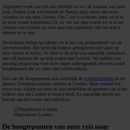
Afgelopen week was het dan eindelijk zo ver: de winnaar van onze
actie, Patrick (ook wel bekend als Pjong), ging samen met twee
vrienden én ons naar Londen. Om 7 uur 's ochtends zaten we al in
de trein vanuit Amsterdam CS, en vier uur later waren we al in het
centrum van Londen op zoek naar een authentiek café om wat te
drinken en te eten.
De treinreis verliep op rolletjes en ik ben erg gecharmeerd van dit
vervoersmiddel. Het heeft mij indirect geïnspireerd om vaker op
deze manier te reizen. De sfeer in de trein was natuurlijk fantastisch,
met vijf mannen die op weg waren naar Londen. We hadden een
prachtig programma voor twee dagen samengesteld, met een aantal
hoogtepunten die we zeker niet wilden missen.
Eén van die hoogtepunten was natuurlijk de
voetbalwedstrijd
in het
nieuwe Tottenham-stadion, midden in Londen. Maar voordat het
zover was, wilden we eerst de stad ontdekken en genieten van al het
lekkere eten dat Londen te bieden heeft. En natuurlijk mocht een
bezoek aan het casino niet ontbreken.
Hippodrome Londen
De hoogtepunten van onze reis naar