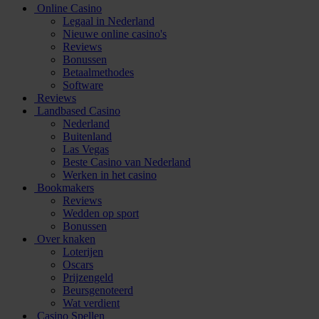
Online Casino
Legaal in Nederland
Nieuwe online casino's
Reviews
Bonussen
Betaalmethodes
Software
Reviews
Landbased Casino
Nederland
Buitenland
Las Vegas
Beste Casino van Nederland
Werken in het casino
Bookmakers
Reviews
Wedden op sport
Bonussen
Over knaken
Loterijen
Oscars
Prijzengeld
Beursgenoteerd
Wat verdient
Casino Spellen