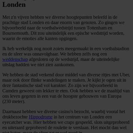
Londen
Met z'n vijven hebben we diverse hoogtepunten beleefd in de
prachtige stad Londen en daar enorm van genoten. Zo gingen we
bijvoorbeeld naar de voetbalwedstrijd tussen Tottenham en
Bournemouth. Dit zou uiteindelijk een epische wedstrijd worden,
waarin de emoties alle kanten opgingen.
Ik heb werkelijk nog nooit zoiets meegemaakt in een voetbalstadion
en de sfeer was onnavolgbaar. We hebben zelfs nog een
weddenschap
afgesloten op de wedstrijd, maar de uiteindelijke
uitslag hadden we niet zien aankomen.
We hebben de stad verkend door middel van diverse ritjes met Uber,
maar ook door flinke wandelingen te maken. Je kijkt je ogen uit in
deze fantastische stad vol karakter. Zo zijn we bijvoorbeeld in
Camden geweest om lekker te eten. Ook hebben we de maaltijd van
ons leven gegeten in een van de hoogste gebouwen van Europa
(230 meter).
Daarnaast hebben we diverse casino's bezocht, waarbij vooral het
drukbezochte
Hippodrome
in het centrum van Londen een
eyecatcher was. Hier hebben we craps gespeeld, slots uitgeprobeerd
en uiteraard geprobeerd de roulette te verslaan. Het mocht dan wel
niet baten, maar de sfeer zat er wel goed in.