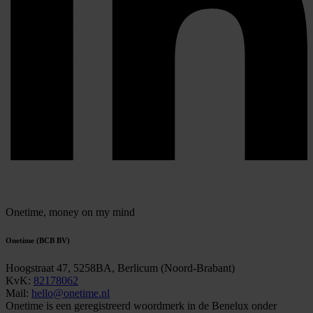
Onetime,
money on my mind
Onetime (BCB BV)
Hoogstraat 47, 5258BA, Berlicum (Noord-Brabant)
KvK:
82178062
Mail:
hello@onetime.nl
Onetime is een geregistreerd woordmerk in de Benelux onder