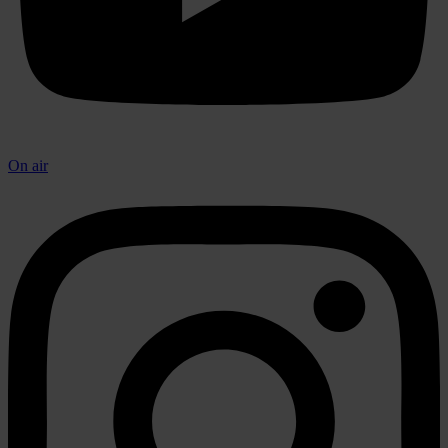
On air