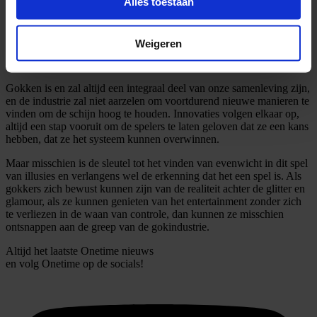
In werkelijkheid bevinden ze zich echter in een doolhof van de
Alles toestaan
Informatie verzamelen over uw geografische
zorgvuldig geregisseerde illusies. Strategieën worden ontmaskerd als
locatie, die tot een paar meter nauwkeurig kan zijn
luchtkastelen, ervaring als rookgordijnen. De valkuilen van het spel
zijn ontworpen om de spelers vast te houden in een cyclus van hoop
Uw apparaat identificeren door het actief te
Weigeren
en teleurstelling, waarbij de uitkomst al vaststaat nog voordat de
scannen op specifieke eigenschappen (fingerprinting)
symbolen rollen.
Lees meer over hoe uw persoonlijke gegevens worden
Gokken is en zal altijd een integraal deel van onze samenleving zijn,
verwerkt en stel uw voorkeuren in het
detailgedeelte
in.
en de industrie zal niet aarzelen om voortdurend nieuwe manieren te
U kunt uw toestemming op elk moment wijzigen of
vinden om de schijn hoog te houden. Innovaties volgen elkaar op,
altijd een stap vooruit om de spelers te laten geloven dat ze een kans
intrekken in de Cookieverklaring.
hebben, dat ze het systeem kunnen overwinnen.
We gebruiken cookies om content en advertenties te
Maar misschien is de sleutel tot het vinden van evenwicht in dit spel
van illusies en verlangens wel de erkenning dat het een spel is. Als
personaliseren, om functies voor social media te bieden
gokkers zich bewust kunnen zijn van de realiteit achter de glitter en
en om ons websiteverkeer te analyseren. Ook delen we
glamour, als ze kunnen genieten van het entertainment zonder zich
informatie over uw gebruik van onze site met onze
te verliezen in de waan van controle, dan kunnen ze misschien
ontsnappen aan de greep van de gokindustrie.
partners voor social media, adverteren en analyse. Deze
partners kunnen deze gegevens combineren met andere
Altijd het laatste Onetime nieuws
informatie die u aan ze heeft verstrekt of die ze hebben
en volg
Onetime
op de socials!
verzameld op basis van uw gebruik van hun services.