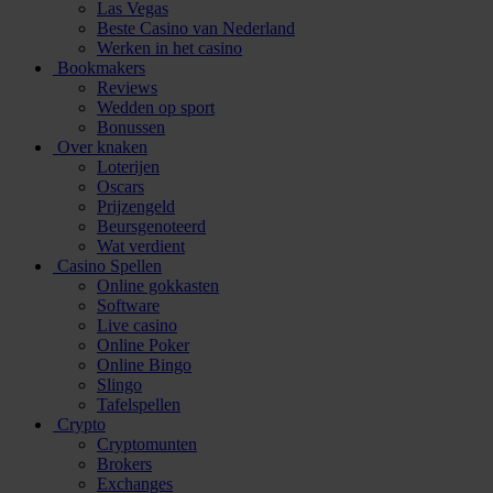
Las Vegas
Beste Casino van Nederland
Werken in het casino
Bookmakers
Reviews
Wedden op sport
Bonussen
Over knaken
Loterijen
Oscars
Prijzengeld
Beursgenoteerd
Wat verdient
Casino Spellen
Online gokkasten
Software
Live casino
Online Poker
Online Bingo
Slingo
Tafelspellen
Crypto
Cryptomunten
Brokers
Exchanges