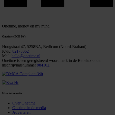
Onetime,
money on my mind
Onetime (BCB BV)
Hoogstraat 47, 5258BA, Berlicum (Noord-Brabant)
KvK:
82178062
Mail:
hello@onetime.nl
Onetime is een geregistreerd woordmerk in de Benelux onder
inschrijvingsnummer
984102
.
Meer informatie
Over Onetime
Onetime in de media
Adverteren