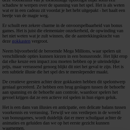
schaduw te werpen over de spanning van het spel. Het is als weten
wat er in een cadeau zit voordat je het hebt uitgepakt - het haalt een
beetje van de magie weg.
Er schuilt een zekere charme in de onvoorspelbaarheid van bonus
games. Het is juist die elementaire onzekerheid, de opwinding van
het niet weten wat je zult winnen, die de aantrekkingskracht van
deze
gokkasten
vergroot.
Neem bijvoorbeeld de beroemde Mega Millions, waar spelers uit
verschillende opties kunnen kiezen in een bonusronde. Het lijkt erop
dat elke keuze een impact zou moeten hebben op je uiteindelijke
prijs, maar verrassend genoeg blijkt dit niet het geval te zijn. Het is
een subtiele illusie die het spel des te meeslepender maakt.
De creatieve geesten achter deze gokkasten hebben dit spelontwerp
geniaal gecreëerd. Ze hebben een brug geslagen tussen de behoefte
aan spanning en de behoefte aan controle, waardoor spelers het
gevoel krijgen dat ze een actieve rol spelen in hun eigen geluk.
Het is een dans van illusies en anticipatie, een delicate balans tussen
voorkennis en verrassing. Terwijl we ons verdiepen in de wereld
van bonusgames, wordt duidelijk dat er meer schuilgaat achter de
animaties en geluiden dan we op het eerste gezicht kunnen
waarnemen.