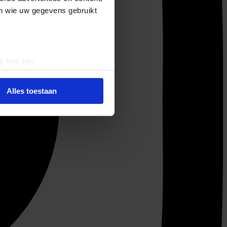
en wie uw gegevens gebruikt
g kan zijn
erprinting)
t
detailgedeelte
in. U kunt uw
Alles toestaan
 media te bieden en om ons
ze partners voor social
nformatie die u aan ze heeft