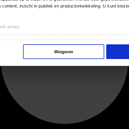
 content, inzicht in publiek en productontwikkeling. U kunt kiez
 ook graag:
 over uw geografische locatie, die tot een paar meter nauwkeuri
eren door het actief te scannen op specifieke eigenschappen (fing
onlijke gegevens worden verwerkt en stel uw voorkeuren in he
Weigeren
jzigen of intrekken in de Cookieverklaring.
ent en advertenties te personaliseren, om functies voor social
. Ook delen we informatie over uw gebruik van onze site met on
e. Deze partners kunnen deze gegevens combineren met andere i
erzameld op basis van uw gebruik van hun services.