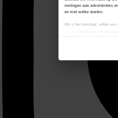
metingen aan advertenties en
en met welke doelen.
Als u het toestaat, willen we
Informatie verzamelen
Uw apparaat identific
Lees meer over hoe uw perso
toestemming op elk moment wi
We gebruiken cookies om cont
websiteverkeer te analyseren
media, adverteren en analys
verstrekt of die ze hebben v