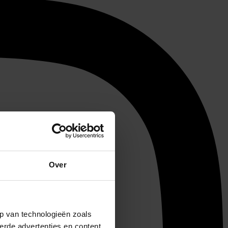
Over
p van technologieën zoals
erde advertenties en content,