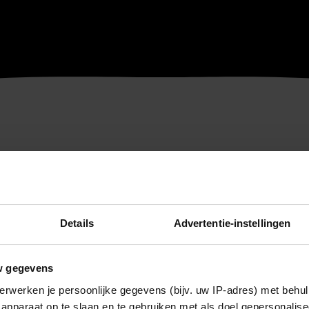
Details
Advertentie-instellingen
w gegevens
erwerken je persoonlijke gegevens (bijv. uw IP-adres) met behul
apparaat op te slaan en te gebruiken met als doel gepersonalise