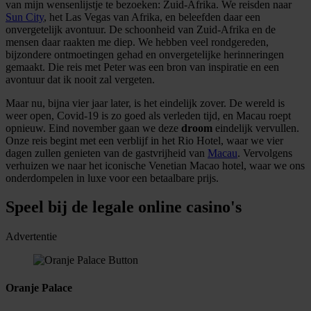
van mijn wensenlijstje te bezoeken: Zuid-Afrika. We reisden naar
Sun City
, het Las Vegas van Afrika, en beleefden daar een
onvergetelijk avontuur. De schoonheid van Zuid-Afrika en de
mensen daar raakten me diep. We hebben veel rondgereden,
bijzondere ontmoetingen gehad en onvergetelijke herinneringen
gemaakt. Die reis met Peter was een bron van inspiratie en een
avontuur dat ik nooit zal vergeten.
Maar nu, bijna vier jaar later, is het eindelijk zover. De wereld is
weer open, Covid-19 is zo goed als verleden tijd, en Macau roept
opnieuw. Eind november gaan we deze
droom
eindelijk vervullen.
Onze reis begint met een verblijf in het Rio Hotel, waar we vier
dagen zullen genieten van de gastvrijheid van
Macau
. Vervolgens
verhuizen we naar het iconische Venetian Macao hotel, waar we ons
onderdompelen in luxe voor een betaalbare prijs.
Speel bij de legale online casino's
Advertentie
Oranje Palace