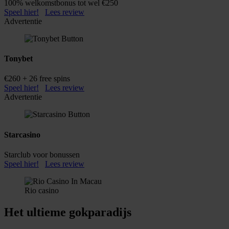
100% welkomstbonus tot wel €250
Speel hier!
Lees review
Advertentie
Tonybet
€260 + 26 free spins
Speel hier!
Lees review
Advertentie
Starcasino
Starclub voor bonussen
Speel hier!
Lees review
Rio casino
Het ultieme gokparadijs