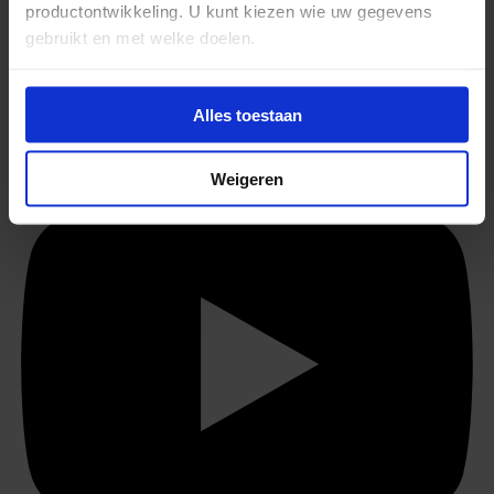
Ik ben benieuwd of we erin slagen om de serieuze
mentaliteit
van
productontwikkeling. U kunt kiezen wie uw gegevens
de lokale Macanezen een beetje op te vrolijken. Eén ding is zeker:
gebruikt en met welke doelen.
deze reis wordt een ervaring om nooit te vergeten, en ik kijk er met
veel enthousiasme naar uit om dit avontuur samen met Peter aan te
gaan. Macau, here we come!
Als u het toestaat, willen we ook graag:
Alles toestaan
Informatie verzamelen over uw geografische
Altijd het laatste Onetime nieuws
en volg
Onetime
op de socials!
locatie, die tot een paar meter nauwkeurig kan zijn
Uw apparaat identificeren door het actief te
Weigeren
scannen op specifieke eigenschappen (fingerprinting)
Lees meer over hoe uw persoonlijke gegevens worden
verwerkt en stel uw voorkeuren in het
detailgedeelte
in.
U kunt uw toestemming op elk moment wijzigen of
intrekken in de Cookieverklaring.
We gebruiken cookies om content en advertenties te
personaliseren, om functies voor social media te bieden
en om ons websiteverkeer te analyseren. Ook delen we
informatie over uw gebruik van onze site met onze
partners voor social media, adverteren en analyse. Deze