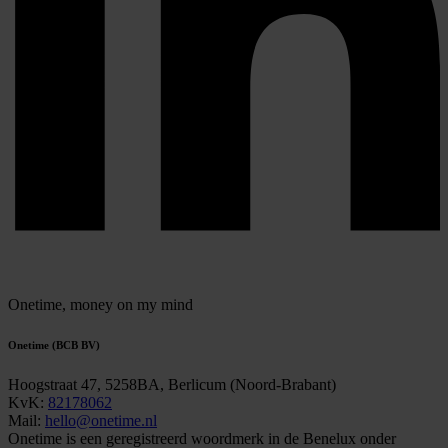
Onetime,
money on my mind
Onetime (BCB BV)
Hoogstraat 47, 5258BA, Berlicum (Noord-Brabant)
KvK:
82178062
Mail:
hello@onetime.nl
Onetime is een geregistreerd woordmerk in de Benelux onder