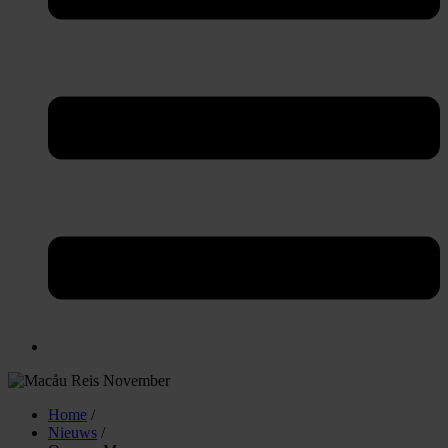
Home
/
Nieuws
/