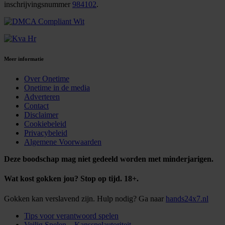
inschrijvingsnummer
984102
.
Meer informatie
Over Onetime
Onetime in de media
Adverteren
Contact
Disclaimer
Cookiebeleid
Privacybeleid
Algemene Voorwaarden
Deze boodschap mag niet gedeeld worden met minderjarigen.
Wat kost gokken jou? Stop op tijd. 18+.
Gokken kan verslavend zijn. Hulp nodig? Ga naar
hands24x7.nl
Tips voor verantwoord spelen
Veilig Spelen – Kansspelautoriteit