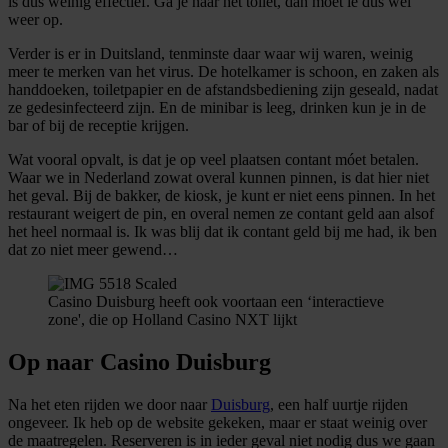
is dus weinig effectief. Ga je naar het toilet, dan moet ie dus wel
weer op.
Verder is er in Duitsland, tenminste daar waar wij waren, weinig
meer te merken van het virus. De hotelkamer is schoon, en zaken als
handdoeken, toiletpapier en de afstandsbediening zijn geseald, nadat
ze gedesinfecteerd zijn. En de minibar is leeg, drinken kun je in de
bar of bij de receptie krijgen.
Wat vooral opvalt, is dat je op veel plaatsen contant móet betalen.
Waar we in Nederland zowat overal kunnen pinnen, is dat hier niet
het geval. Bij de bakker, de kiosk, je kunt er niet eens pinnen. In het
restaurant weigert de pin, en overal nemen ze contant geld aan alsof
het heel normaal is. Ik was blij dat ik contant geld bij me had, ik ben
dat zo niet meer gewend…
Casino Duisburg heeft ook voortaan een ‘interactieve
zone', die op Holland Casino NXT lijkt
Op naar Casino Duisburg
Na het eten rijden we door naar
Duisburg
, een half uurtje rijden
ongeveer. Ik heb op de website gekeken, maar er staat weinig over
de maatregelen. Reserveren is in ieder geval niet nodig dus we gaan