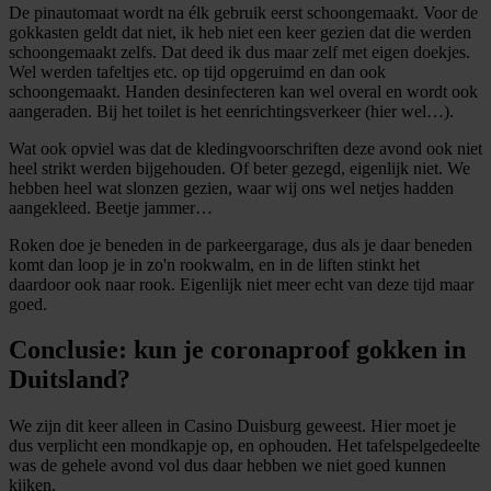
De pinautomaat wordt na élk gebruik eerst schoongemaakt. Voor de
gokkasten geldt dat niet, ik heb niet een keer gezien dat die werden
schoongemaakt zelfs. Dat deed ik dus maar zelf met eigen doekjes.
Wel werden tafeltjes etc. op tijd opgeruimd en dan ook
schoongemaakt. Handen desinfecteren kan wel overal en wordt ook
aangeraden. Bij het toilet is het eenrichtingsverkeer (hier wel…).
Wat ook opviel was dat de kledingvoorschriften deze avond ook niet
heel strikt werden bijgehouden. Of beter gezegd, eigenlijk niet. We
hebben heel wat slonzen gezien, waar wij ons wel netjes hadden
aangekleed. Beetje jammer…
Roken doe je beneden in de parkeergarage, dus als je daar beneden
komt dan loop je in zo'n rookwalm, en in de liften stinkt het
daardoor ook naar rook. Eigenlijk niet meer echt van deze tijd maar
goed.
Conclusie: kun je coronaproof gokken in
Duitsland?
We zijn dit keer alleen in Casino Duisburg geweest. Hier moet je
dus verplicht een mondkapje op, en ophouden. Het tafelspelgedeelte
was de gehele avond vol dus daar hebben we niet goed kunnen
kijken.