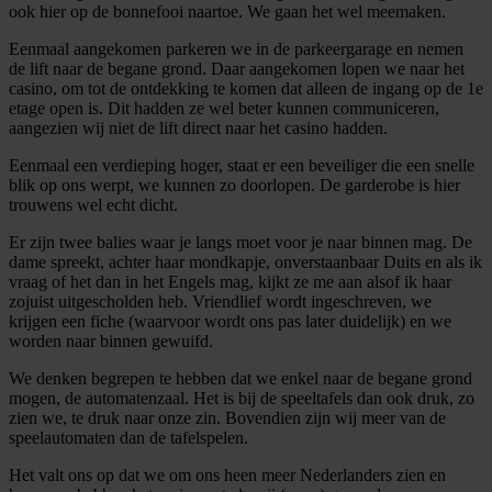
ook hier op de bonnefooi naartoe. We gaan het wel meemaken.
Eenmaal aangekomen parkeren we in de parkeergarage en nemen
de lift naar de begane grond. Daar aangekomen lopen we naar het
casino, om tot de ontdekking te komen dat alleen de ingang op de 1e
etage open is. Dit hadden ze wel beter kunnen communiceren,
aangezien wij niet de lift direct naar het casino hadden.
Eenmaal een verdieping hoger, staat er een beveiliger die een snelle
blik op ons werpt, we kunnen zo doorlopen. De garderobe is hier
trouwens wel echt dicht.
Er zijn twee balies waar je langs moet voor je naar binnen mag. De
dame spreekt, achter haar mondkapje, onverstaanbaar Duits en als ik
vraag of het dan in het Engels mag, kijkt ze me aan alsof ik haar
zojuist uitgescholden heb. Vriendlief wordt ingeschreven, we
krijgen een fiche (waarvoor wordt ons pas later duidelijk) en we
worden naar binnen gewuifd.
We denken begrepen te hebben dat we enkel naar de begane grond
mogen, de automatenzaal. Het is bij de speeltafels dan ook druk, zo
zien we, te druk naar onze zin. Bovendien zijn wij meer van de
speelautomaten dan de tafelspelen.
Het valt ons op dat we om ons heen meer Nederlanders zien en