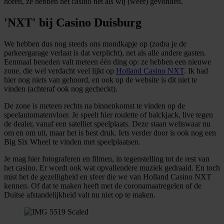
horen, ze hebben het casino net als wij (weer) gevonden.
'NXT' bij Casino Duisburg
We hebben dus nog steeds ons mondkapje op (zodra je de
parkeergarage verlaat is dat verplicht), net als alle andere gasten.
Eenmaal beneden valt meteen één ding op: ze hebben een nieuwe
zone, die wel verdacht veel lijkt op
Holland Casino NXT
. Ik had
hier nog niets van gehoord, en ook op de website is dit niet te
vinden (achteraf ook nog gecheckt).
De zone is meteen rechts na binnenkomst te vinden op de
speelautomatenvloer. Je speelt hier roulette of balckjack, live tegen
de dealer, vanaf een satelliet speelplaats. Deze staan weliswaar nu
om en om uit, maar het is best druk. Iets verder door is ook nog een
Big Six Wheel te vinden met speelplaatsen.
Je mag hier fotograferen en filmen, in tegenstelling tot de rest van
het casino. Er wordt ook wat opvallendere muziek gedraaid. En toch
mist het de gezelligheid en sfeer die we van Holland Casino NXT
kennen. Of dat te maken heeft met de coronamaatregelen of de
Duitse afstandelijkheid valt nu niet op te maken.