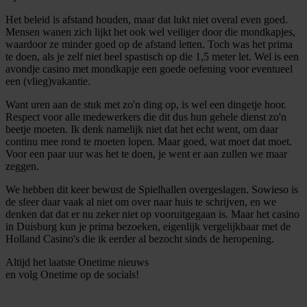
Het beleid is afstand houden, maar dat lukt niet overal even goed.
Mensen wanen zich lijkt het ook wel veiliger door die mondkapjes,
waardoor ze minder goed op de afstand letten. Toch was het prima
te doen, als je zelf niet heel spastisch op die 1,5 meter let. Wel is een
avondje casino met mondkapje een goede oefening voor eventueel
een (vlieg)vakantie.
Want uren aan de stuk met zo'n ding op, is wel een dingetje hoor.
Respect voor alle medewerkers die dit dus hun gehele dienst zo'n
beetje moeten. Ik denk namelijk niet dat het echt went, om daar
continu mee rond te moeten lopen. Maar goed, wat moet dat moet.
Voor een paar uur was het te doen, je went er aan zullen we maar
zeggen.
We hebben dit keer bewust de Spielhallen overgeslagen. Sowieso is
de sfeer daar vaak al niet om over naar huis te schrijven, en we
denken dat dat er nu zeker niet op vooruitgegaan is. Maar het casino
in Duisburg kun je prima bezoeken, eigenlijk vergelijkbaar met de
Holland Casino's die ik eerder al bezocht sinds de heropening.
Altijd het laatste Onetime nieuws
en volg
Onetime
op de socials!