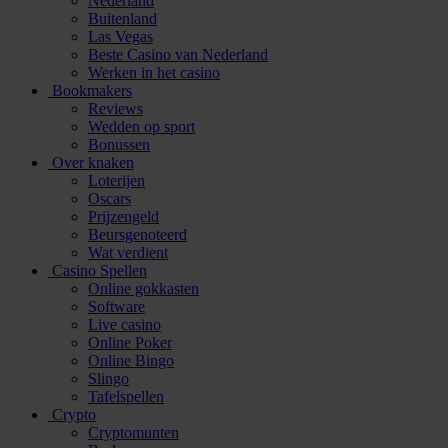
Nederland
Buitenland
Las Vegas
Beste Casino van Nederland
Werken in het casino
Bookmakers
Reviews
Wedden op sport
Bonussen
Over knaken
Loterijen
Oscars
Prijzengeld
Beursgenoteerd
Wat verdient
Casino Spellen
Online gokkasten
Software
Live casino
Online Poker
Online Bingo
Slingo
Tafelspellen
Crypto
Cryptomunten