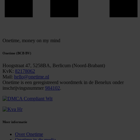
Onetime,
money on my mind
Onetime (BCB BV)
Hoogstraat 47, 5258BA, Berlicum (Noord-Brabant)
KvK:
82178062
Mail:
hello@onetime.nl
Onetime is een geregistreerd woordmerk in de Benelux onder
inschrijvingsnummer
984102
.
Meer informatie
Over Onetime
Onetime in de media