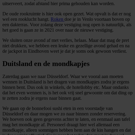
uitserveert, zodat afstand hier prima gehouden kan worden.
De oude rookruimte is hier ook open gezet. Wat opvalt is dat er nog
wel een rooklucht hangt.
Roken
doe je in Venlo voortaan boven op
een dakterras. Voor zolang deze vestiging nog open is natuurlijk, als
het goed is gaan ze in 2021 over naar de nieuwe vestiging.
We sluiten onze avond af met verlies, helaas. Maar dat mag de pret
niet drukken, we hebben een leuke en gezellige avond gehad en na
de jackpot in Eindhoven weet je dat je soms ook gewoon verliest.
Duitsland en de mondkapjes
Zaterdag gaan we naar Düsseldorf. Waar we vooral aan moeten
wennen in Duitsland is het dragen van mondkapjes zodra je ergens
binnen bent. Dus ook in winkels, de hotellobby etc. Maar ondanks
dat het even wennen is, is het ook vrij snel gewoonte om dat ding op
te zetten zodra je ergens naar binnen gaat.
We gaan op de bonnefooi sushi eten in een voorstadje van
Düsseldorf en daar mogen we zo naar binnen zonder reservering.
We hoeven ook geen gegevens achter te laten, en eenmaal aan tafel
mag het mondkapje af. Personeel draagt hier wel allemaal een
mondkapje, alleen sommigen hebben hem aan de kin hangen en dat