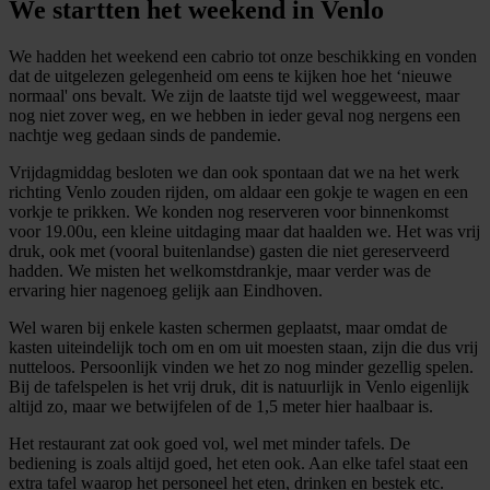
We startten het weekend in Venlo
We hadden het weekend een cabrio tot onze beschikking en vonden
dat de uitgelezen gelegenheid om eens te kijken hoe het ‘nieuwe
normaal' ons bevalt. We zijn de laatste tijd wel weggeweest, maar
nog niet zover weg, en we hebben in ieder geval nog nergens een
nachtje weg gedaan sinds de pandemie.
Vrijdagmiddag besloten we dan ook spontaan dat we na het werk
richting Venlo zouden rijden, om aldaar een gokje te wagen en een
vorkje te prikken. We konden nog reserveren voor binnenkomst
voor 19.00u, een kleine uitdaging maar dat haalden we. Het was vrij
druk, ook met (vooral buitenlandse) gasten die niet gereserveerd
hadden. We misten het welkomstdrankje, maar verder was de
ervaring hier nagenoeg gelijk aan Eindhoven.
Wel waren bij enkele kasten schermen geplaatst, maar omdat de
kasten uiteindelijk toch om en om uit moesten staan, zijn die dus vrij
nutteloos. Persoonlijk vinden we het zo nog minder gezellig spelen.
Bij de tafelspelen is het vrij druk, dit is natuurlijk in Venlo eigenlijk
altijd zo, maar we betwijfelen of de 1,5 meter hier haalbaar is.
Het restaurant zat ook goed vol, wel met minder tafels. De
bediening is zoals altijd goed, het eten ook. Aan elke tafel staat een
extra tafel waarop het personeel het eten, drinken en bestek etc.