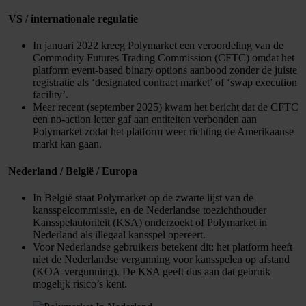
​ VS / internationale regulatie
In januari 2022 kreeg Polymarket een veroordeling van de
Commodity Futures Trading Commission (CFTC) omdat het
platform event-based binary options aanbood zonder de juiste
registratie als ‘designated contract market’ of ‘swap execution
facility’.
Meer recent (september 2025) kwam het bericht dat de CFTC
een no-action letter gaf aan entiteiten verbonden aan
Polymarket zodat het platform weer richting de Amerikaanse
markt kan gaan.
​ Nederland / België / Europa
In België staat Polymarket op de zwarte lijst van de
kansspelcommissie, en de Nederlandse toezichthouder
Kansspelautoriteit (KSA) onderzoekt of Polymarket in
Nederland als illegaal kansspel opereert.
Voor Nederlandse gebruikers betekent dit: het platform heeft
niet de Nederlandse vergunning voor kansspelen op afstand
(KOA-vergunning). De KSA geeft dus aan dat gebruik
mogelijk risico’s kent.