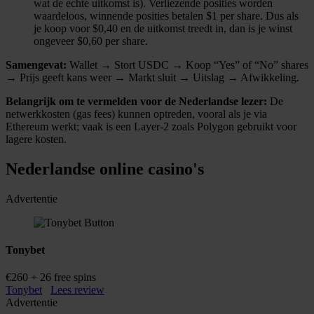
wat de echte uitkomst is). Verliezende posities worden
waardeloos, winnende posities betalen $1 per share. Dus als
je koop voor $0,40 en de uitkomst treedt in, dan is je winst
ongeveer $0,60 per share.
Samengevat:
Wallet → Stort USDC → Koop “Yes” of “No” shares
→ Prijs geeft kans weer → Markt sluit → Uitslag → Afwikkeling.
Belangrijk om te vermelden voor de Nederlandse lezer:
De
netwerkkosten (gas fees) kunnen optreden, vooral als je via
Ethereum werkt; vaak is een Layer-2 zoals Polygon gebruikt voor
lagere kosten.
Nederlandse online casino's
Advertentie
Tonybet
€260 + 26 free spins
Tonybet
Lees review
Advertentie