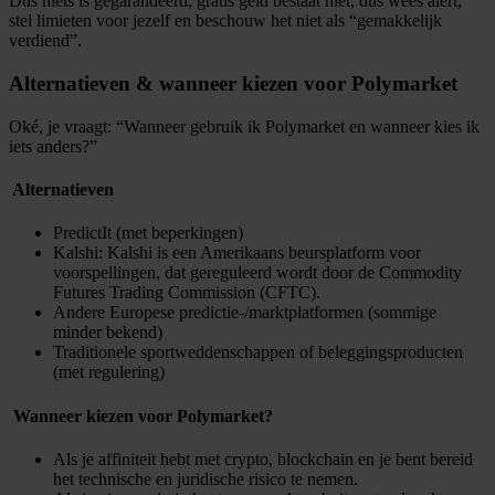
Dus niets is gegarandeerd, gratis geld bestaat niet, dus wees alert,
stel limieten voor jezelf en beschouw het niet als “gemakkelijk
verdiend”.
Alternatieven & wanneer kiezen voor Polymarket
Oké, je vraagt: “Wanneer gebruik ik Polymarket en wanneer kies ik
iets anders?”
​ Alternatieven
PredictIt (met beperkingen)
Kalshi: Kalshi is een Amerikaans beursplatform voor
voorspellingen, dat gereguleerd wordt door de Commodity
Futures Trading Commission (CFTC).
Andere Europese predic­tie-/marktplatformen (sommige
minder bekend)
Traditionele sportweddenschappen of beleggingsproducten
(met regulering)
​ Wanneer kiezen voor Polymarket?
Als je affiniteit hebt met crypto, blockchain en je bent bereid
het technische en juridische risico te nemen.