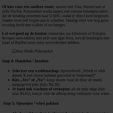
Of kies voor een snellere route:
storten met Visa, Mastercard of
zelfs PayPal. Polymarket werkt samen met externe betaalproviders
die de betaling omzetten naar USDC, zodat je direct kunt beginnen
zonder eerst zelf crypto aan te schaffen. Handig voor wie nog geen
ervaring heeft met wallets of exchanges.
Let wel goed op de kosten:
transacties via Ethereum of Polygon
brengen netwerkfees met zich mee (gas fees), terwijl betalingen met
kaart of PayPal soms extra servicekosten hebben.
Stap 4: Handelen / Inzetten
Selecteer een weddenschap:
bijvoorbeeld „Wordt er vóór
datum X een nieuw kabinet gevormd in Nederland?”
Kies „Yes” of „No”
: koop shares voor de door de markt
aangegeven prijs (bijv. $0,38).
Je kunt ook wachten of verkopen:
als de prijs stijgt (bijv.
naar $0,65), kun je vóór de afloop terug verkopen voor winst.
​ Stap 5: Opnemen / winst pakken