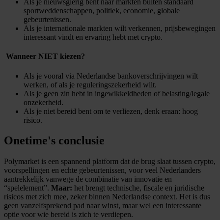
Als je nieuwsgierig bent naar markten buiten standaard
sportweddenschappen, politiek, economie, globale
gebeurtenissen.
Als je internationale markten wilt verkennen, prijs­bewegingen
interessant vindt en ervaring hebt met crypto.
​ Wanneer NIET kiezen?
Als je vooral via Nederlandse bankoverschrijvingen wilt
werken, of als je reguleringszekerheid wilt.
Als je geen zin hebt in ingewikkeldheden of belasting/legale
onzekerheid.
Als je niet bereid bent om te verliezen, denk eraan: hoog
risico.
Onetime's conclusie
Polymarket is een spannend platform dat de brug slaat tussen crypto,
voorspellingen en echte gebeurtenissen, voor veel Nederlanders
aantrekkelijk vanwege de combinatie van innovatie en
“spelelement”.
Maar:
het brengt technische, fiscale en juridische
risicos met zich mee, zeker binnen Nederlandse context. Het is dus
geen vanzelfsprekend pad naar winst, maar wel een interessante
optie voor wie bereid is zich te verdiepen.