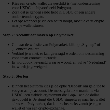
informatie over uw gebruik van onze site met onze
Kies een crypto-wallet die geschikt is (met ondersteuning
voor USDC en bijvoorbeeld Polygon).
partners voor social media, adverteren en analyse. Deze
Zorg dat je genoeg saldo hebt in USDC of een andere
partners kunnen deze gegevens combineren met andere
ondersteunde crypto.
informatie die u aan ze heeft verstrekt of die ze hebben
Let op: wanneer je via een beurs koopt, moet je eerst crypto
naar je wallet sturen.
verzameld op basis van uw gebruik van hun services.
​ Stap 2: Account aanmaken op Polymarket
Ga naar de website van Polymarket, klik op „Sign up” of
„Connect Wallet”.
Verbind je wallet; er kan gevraagd worden om toestemming
voor smart contract interactie.
Er wordt ook gevraagd waar je woont, en vul je “Nederland”
in, wordt je geweigerd.
​ Stap 3: Storten
Binnen het platform kies je de optie ‘Deposit’ om geld toe te
voegen aan je account. De meest gebruikte manier is via
USDC, een stabiele cryptomunt die 1-op-1 aan de dollar
gekoppeld is. Je stuurt die USDC simpelweg naar het wallet-
adres van Polymarket, dat kan rechtstreeks vanuit je eigen
wallet of via een crypto-exchange.