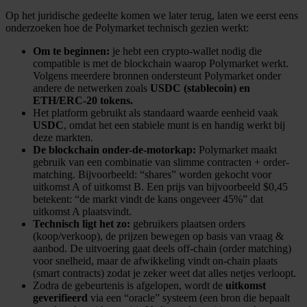
Op het juridische gedeelte komen we later terug, laten we eerst eens
onderzoeken hoe de Polymarket technisch gezien werkt:
Om te beginnen:
je hebt een crypto-wallet nodig die
compatible is met de blockchain waarop Polymarket werkt.
Volgens meerdere bronnen ondersteunt Polymarket onder
andere de netwerken zoals
USDC (stablecoin) en
ETH/ERC-20 tokens.
Het platform gebruikt als standaard waarde eenheid vaak
USDC
, omdat het een stabiele munt is en handig werkt bij
deze markten.
De blockchain onder-de-motorkap:
Polymarket maakt
gebruik van een combinatie van slimme contracten + order-
matching. Bijvoorbeeld: “shares” worden gekocht voor
uitkomst A of uitkomst B. Een prijs van bijvoorbeeld $0,45
betekent: “de markt vindt de kans ongeveer 45%” dat
uitkomst A plaatsvindt.
Technisch ligt het zo:
gebruikers plaatsen orders
(koop/verkoop), de prijzen bewegen op basis van vraag &
aanbod. De uitvoering gaat deels off-chain (order matching)
voor snelheid, maar de afwikkeling vindt on-chain plaats
(smart contracts) zodat je zeker weet dat alles netjes verloopt.
Zodra de gebeurtenis is afgelopen, wordt de
uitkomst
geverifieerd
via een “oracle” systeem (een bron die bepaalt