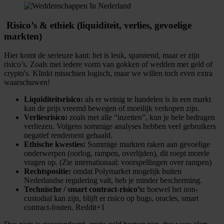
​ Risico’s & ethiek (liquiditeit, verlies, gevoelige
markten)
Hier komt de serieuze kant: het is leuk, spannend, maar er zijn
risico’s. Zoals met iedere vorm van gokken of wedden met geld of
crypto's. Klinkt misschien logisch, maar we willen toch even extra
waarschuwen!
Liquiditeitsrisico:
als er weinig te handelen is in een markt
kan de prijs vreemd bewegen of moeilijk verkopen zijn.
Verliesrisico:
zoals met alle “inzetten”, kun je hele bedragen
verliezen. Volgens sommige analyses hebben veel gebruikers
negatief rendement gehaald.
Ethische kwesties:
Sommige markten raken aan gevoelige
onderwerpen (oorlog, rampen, overlijden), dit roept morele
vragen op. (Zie internationaal: voorspellingen over rampen)
Rechtspositie:
omdat Polymarket mogelijk buiten
Nederlandse regulering valt, heb je minder bescherming.
Technische / smart contract-risico’s:
hoewel het non-
custodial kan zijn, blijft er risico op bugs, oracles, smart
contract-fouten. Reddit+1