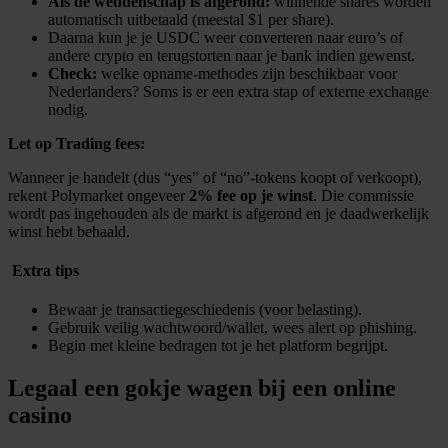
Als de weddenschap is afgerond:
winnende shares worden
automatisch uitbetaald (meestal $1 per share).
Daarna kun je je USDC weer converteren naar euro’s of
andere crypto en terugstorten naar je bank indien gewenst.
Check:
welke opname-methodes zijn beschikbaar voor
Nederlanders? Soms is er een extra stap of externe exchange
nodig.
Let op Trading fees:
Wanneer je handelt (dus “yes” of “no”-tokens koopt of verkoopt),
rekent Polymarket ongeveer
2% fee op je winst
. Die commissie
wordt pas ingehouden als de markt is afgerond en je daadwerkelijk
winst hebt behaald.
​ Extra tips
Bewaar je transactiegeschiedenis (voor belasting).
Gebruik veilig wachtwoord/wallet, wees alert op phishing.
Begin met kleine bedragen tot je het platform begrijpt.
Legaal een gokje wagen bij een online
casino