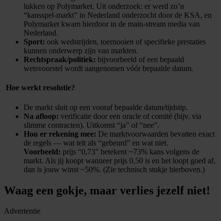
lukken op Polymarket. Uit onderzoek: er werd zo’n
“kansspel-markt” in Nederland onderzocht door de KSA, en
Polymarket kwam hierdoor in de main-stream media van
Nederland.
Sport:
ook wedstrijden, toernooien of specifieke prestaties
kunnen onderwerp zijn van markten.
Rechtspraak/politiek:
bijvoorbeeld of een bepaald
wetsvoorstel wordt aangenomen vóór bepaalde datum.
​ Hoe werkt resolutie?
De markt sluit op een vooraf bepaalde datum/tijdstip.
Na afloop:
verificatie door een oracle of comité (bijv. via
slimme contracten). Uitkomst “ja” of “nee”.
Hou er rekening mee:
De marktvoorwaarden bevatten exact
de regels — wat telt als “gebeurd” en wat niet.
Voorbeeld:
prijs “0,73” betekent ~73% kans volgens de
markt. Als jij koopt wanneer prijs 0,50 is en het loopt goed af,
dan is jouw winst ~50%. (Zie technisch stukje hierboven.)
Waag een gokje, maar verlies jezelf niet!
Advertentie