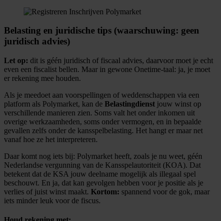
Belasting en juridische tips (waarschuwing: geen
juridisch advies)
Let op:
dit is géén juridisch of fiscaal advies, daarvoor moet je echt
even een fiscalist bellen. Maar in gewone Onetime-taal: ja, je moet
er rekening mee houden.
Als je meedoet aan voorspellingen of weddenschappen via een
platform als Polymarket, kan de
Belastingdienst
jouw winst op
verschillende manieren zien. Soms valt het onder inkomen uit
overige werkzaamheden, soms onder vermogen, en in bepaalde
gevallen zelfs onder de kansspelbelasting. Het hangt er maar net
vanaf hoe ze het interpreteren.
Daar komt nog iets bij: Polymarket heeft, zoals je nu weet, géén
Nederlandse vergunning van de Kansspelautoriteit (KOA). Dat
betekent dat de KSA jouw deelname mogelijk als illegaal spel
beschouwt. En ja, dat kan gevolgen hebben voor je positie als je
verlies of juist winst maakt.
Kortom:
spannend voor de gok, maar
iets minder leuk voor de fiscus.
Houd rekening met: