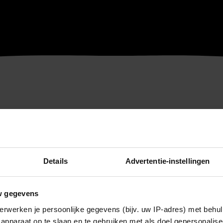
Details
Advertentie-instellingen
w gegevens
erwerken je persoonlijke gegevens (bijv. uw IP-adres) met behul
apparaat op te slaan en te gebruiken met als doel gepersonalise