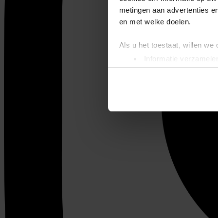
metingen aan advertenties en
en met welke doelen.
Als u het toestaat, willen we
Informatie verzamelen
Uw apparaat identific
Lees meer over hoe uw perso
toestemming op elk moment wi
We gebruiken cookies om cont
websiteverkeer te analyseren
media, adverteren en analys
verstrekt of die ze hebben v