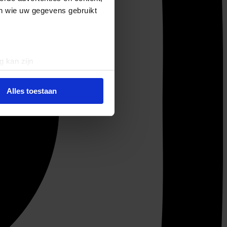
en wie uw gegevens gebruikt
g kan zijn
erprinting)
t
detailgedeelte
in. U kunt uw
Alles toestaan
 media te bieden en om ons
ze partners voor social
nformatie die u aan ze heeft