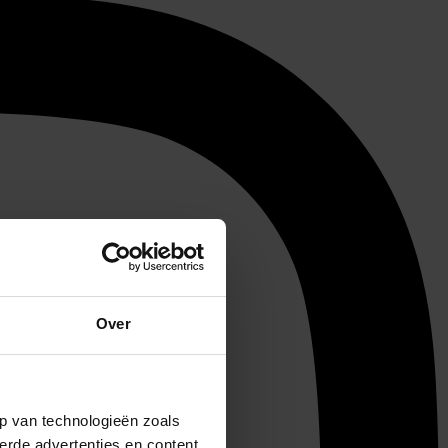
Over
p van technologieën zoals
erde advertenties en content,