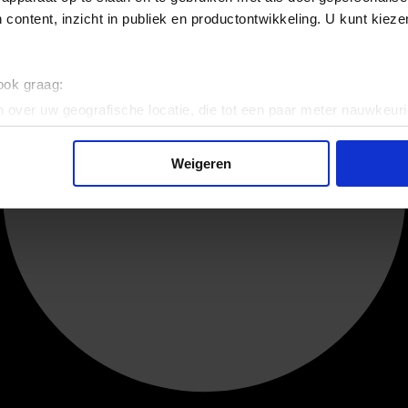
 content, inzicht in publiek en productontwikkeling. U kunt kiez
 ook graag:
 over uw geografische locatie, die tot een paar meter nauwkeuri
eren door het actief te scannen op specifieke eigenschappen (fing
onlijke gegevens worden verwerkt en stel uw voorkeuren in he
Weigeren
jzigen of intrekken in de Cookieverklaring.
ent en advertenties te personaliseren, om functies voor social
. Ook delen we informatie over uw gebruik van onze site met on
e. Deze partners kunnen deze gegevens combineren met andere i
erzameld op basis van uw gebruik van hun services.