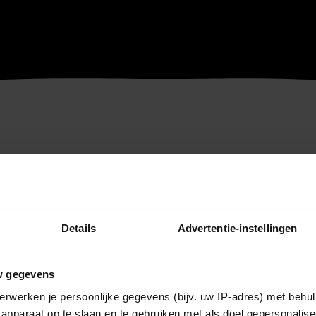
Details
Advertentie-instellingen
w gegevens
erwerken je persoonlijke gegevens (bijv. uw IP-adres) met behul
apparaat op te slaan en te gebruiken met als doel gepersonalise