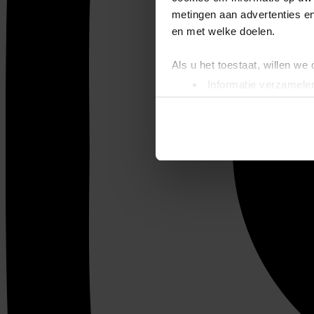
metingen aan advertenties en
en met welke doelen.
Als u het toestaat, willen we
Informatie verzamelen
Uw apparaat identific
Lees meer over hoe uw perso
toestemming op elk moment wi
We gebruiken cookies om cont
websiteverkeer te analyseren
media, adverteren en analys
verstrekt of die ze hebben v