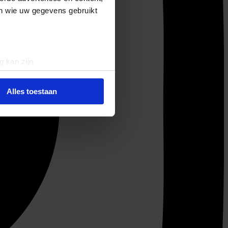
en wie uw gegevens gebruikt
g kan zijn
erprinting)
t
detailgedeelte
in. U kunt uw
Alles toestaan
 media te bieden en om ons
ze partners voor social
nformatie die u aan ze heeft