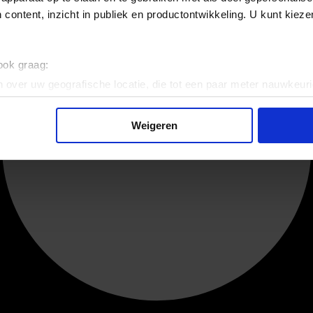
 content, inzicht in publiek en productontwikkeling. U kunt kiez
 ook graag:
 over uw geografische locatie, die tot een paar meter nauwkeuri
eren door het actief te scannen op specifieke eigenschappen (fing
onlijke gegevens worden verwerkt en stel uw voorkeuren in he
Weigeren
jzigen of intrekken in de Cookieverklaring.
ent en advertenties te personaliseren, om functies voor social
. Ook delen we informatie over uw gebruik van onze site met on
e. Deze partners kunnen deze gegevens combineren met andere i
erzameld op basis van uw gebruik van hun services.