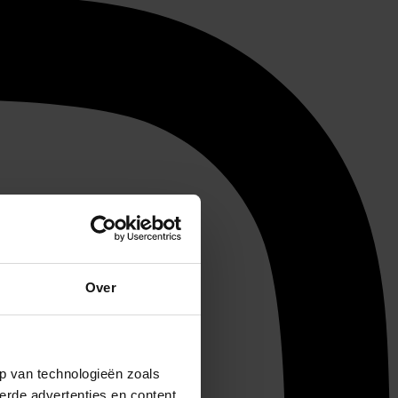
Over
p van technologieën zoals
erde advertenties en content,