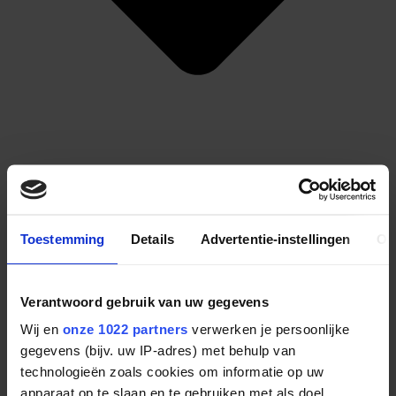
Toestemming
Details
Advertentie-instellingen
Ov
Je kunt alleen Slot Masters spelen bij Jack's casino.
Verantwoord gebruik van uw gegevens
Hoe lang duurt een spelletje?
Wij en
onze 1022 partners
verwerken je persoonlijke
gegevens (bijv. uw IP-adres) met behulp van
technologieën zoals cookies om informatie op uw
apparaat op te slaan en te gebruiken met als doel