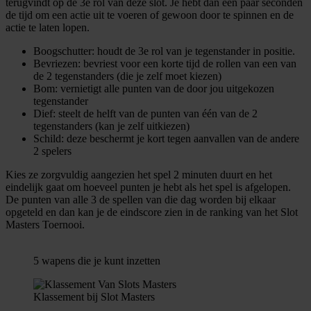
terugvindt op de 3e rol van deze slot. Je hebt dan een paar seconden
de tijd om een actie uit te voeren of gewoon door te spinnen en de
actie te laten lopen.
Boogschutter: houdt de 3e rol van je tegenstander in positie.
Bevriezen: bevriest voor een korte tijd de rollen van een van
de 2 tegenstanders (die je zelf moet kiezen)
Bom: vernietigt alle punten van de door jou uitgekozen
tegenstander
Dief: steelt de helft van de punten van één van de 2
tegenstanders (kan je zelf uitkiezen)
Schild: deze beschermt je kort tegen aanvallen van de andere
2 spelers
Kies ze zorgvuldig aangezien het spel 2 minuten duurt en het
eindelijk gaat om hoeveel punten je hebt als het spel is afgelopen.
De punten van alle 3 de spellen van die dag worden bij elkaar
opgeteld en dan kan je de eindscore zien in de ranking van het Slot
Masters Toernooi.
5 wapens die je kunt inzetten
Klassement bij Slot Masters