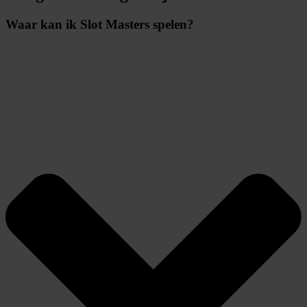
Waar kan ik Slot Masters spelen?