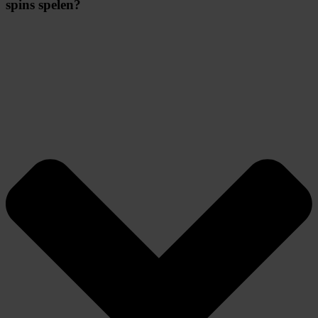
spins spelen?