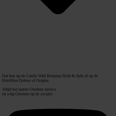
Dat kan op de Candy Wild Bonanza Hold & Spin of op de
Hot4Shot Deluxe of Origins.
Altijd het laatste Onetime nieuws
en volg
Onetime
op de socials!