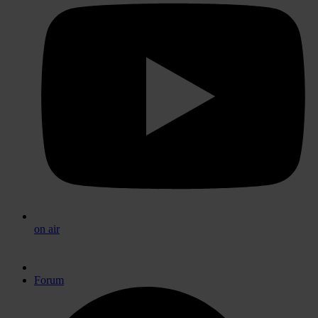
on air
Forum