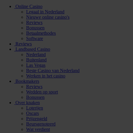
Online Casino
Legaal in Nederland
Nieuwe online casino's
Reviews
Bonussen
Betaalmethodes
Software
Reviews
Landbased Casino
Nederland
Buitenland
Las Vegas
Beste Casino van Nederland
Werken in het casino
Bookmakers
Reviews
Wedden op sport
Bonussen
Over knaken
Loterijen
Oscars
Prijzengeld
Beursgenoteerd
Wat verdient