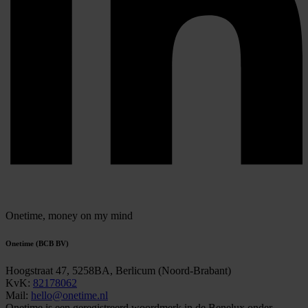
Onetime,
money on my mind
Onetime (BCB BV)
Hoogstraat 47, 5258BA, Berlicum (Noord-Brabant)
KvK:
82178062
Mail:
hello@onetime.nl
Onetime is een geregistreerd woordmerk in de Benelux onder