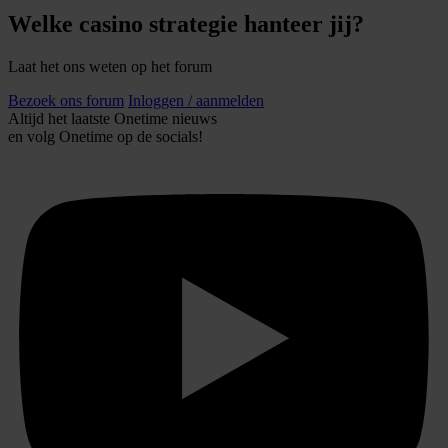
partners kunnen deze gegevens combineren met andere
Welke casino strategie hanteer jij?
informatie die u aan ze heeft verstrekt of die ze hebben
verzameld op basis van uw gebruik van hun services.
Laat het ons weten op het forum
Bezoek ons forum
Inloggen / aanmelden
Altijd het laatste Onetime nieuws
en volg
Onetime
op de socials!