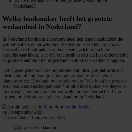
Welke bookmaker heeft het grootste wedaanbod in
Nederland?
Welke bookmaker heeft het grootste
wedaanbod in Nederland?
In Nederland bevinden zich momenteel tien legale aanbieders die
gokliefhebbers de mogelijkheid bieden om te wedden op sport.
Hoewel deze bookmakers op het eerste gezicht misschien
vergelijkbaar lijken, is er één belangrijk aspect dat hen onderscheidt
en gokkers aantrekt: het uitgebreide aanbod aan weddenschappen.
Het is geen geheim dat de populariteit van deze gokplatforms niet
uitsluitend afhangt van gunstige quoteringen of uitstekende
klantenservice. Het draait ook om de vraag: "Wie biedt het grootste
scala aan weddenschappen aan?" In dit artikel duiken we dieper in
op dit aspect en onderzoeken we welke bookmaker zichzelf kan
kronen tot de koning van het wedaanbod in Nederland.
geplaatst in
Sport
door
Armijn Meijer
op 30 september 2023
laatste update: 16 november 2023