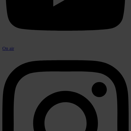
On air