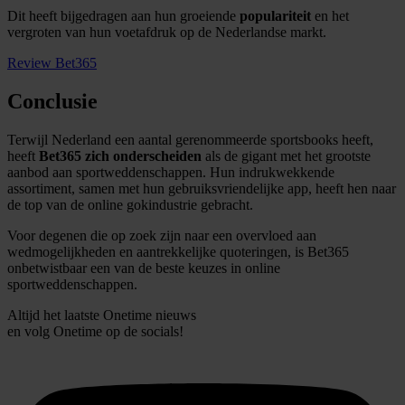
We gebruiken cookies om content en advertenties te
Dit heeft bijgedragen aan hun groeiende
populariteit
en het
personaliseren, om functies voor social media te bieden
vergroten van hun voetafdruk op de Nederlandse markt.
en om ons websiteverkeer te analyseren. Ook delen we
Review Bet365
informatie over uw gebruik van onze site met onze
partners voor social media, adverteren en analyse. Deze
Conclusie
partners kunnen deze gegevens combineren met andere
informatie die u aan ze heeft verstrekt of die ze hebben
Terwijl Nederland een aantal gerenommeerde sportsbooks heeft,
verzameld op basis van uw gebruik van hun services.
heeft
Bet365 zich onderscheiden
als de gigant met het grootste
aanbod aan sportweddenschappen. Hun indrukwekkende
assortiment, samen met hun gebruiksvriendelijke app, heeft hen naar
de top van de online gokindustrie gebracht.
Voor degenen die op zoek zijn naar een overvloed aan
wedmogelijkheden en aantrekkelijke quoteringen, is Bet365
onbetwistbaar een van de beste keuzes in online
sportweddenschappen.
Altijd het laatste Onetime nieuws
en volg
Onetime
op de socials!