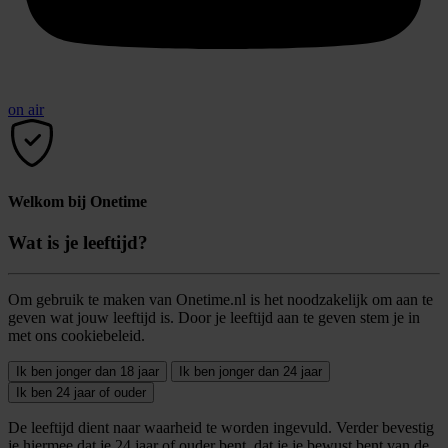
on air
Welkom bij Onetime
Wat is je leeftijd?
Om gebruik te maken van Onetime.nl is het noodzakelijk om aan te
geven wat jouw leeftijd is. Door je leeftijd aan te geven stem je in
met ons cookiebeleid.
Ik ben jonger dan 18 jaar
Ik ben jonger dan 24 jaar
Ik ben 24 jaar of ouder
De leeftijd dient naar waarheid te worden ingevuld. Verder bevestig
je hiermee dat je 24 jaar of ouder bent, dat je je bewust bent van de