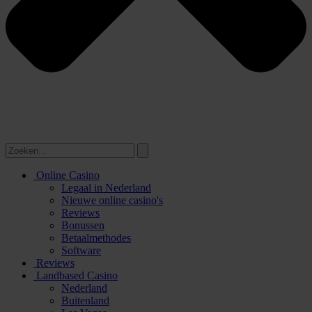
Online Casino
Legaal in Nederland
Nieuwe online casino's
Reviews
Bonussen
Betaalmethodes
Software
Reviews
Landbased Casino
Nederland
Buitenland