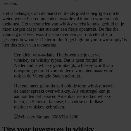
bestaan.
Het is belangrijk om de markt en trends goed te begrijpen om te
weten welke flessen potentieel waardevol kunnen worden in de
toekomst. Het verzamelen van whisky vereist kennis, geduld en je
moet zorgen dat je niet stiekem een flesje opentrekt. De fles die
vandaag niet veel waard is kan over een jaar ontzettend zijn
gestegen in waarde. De term ‘don’t get high on your own supply’ is
hier dus zeker van toepassing.
Een klein wist-u-datje. Hierboven zie je dat we
whiskey en whisky typen. Dat is geen foutje! In
Nederland is whisky gebruikelijk, whiskey wordt van
oorsprong gebruikt voor de Ierse varianten maar wordt
ook in de Verenigde Staten gebruikt.
Het ene merk gebruikt zelf ook de term whisky, terwijl
de ander spreekt over whiskey. Als vuistregel kun je
aanhouden dat Ierse en Amerikaanse merken whisky
heten, en Schotse, Japanse, Canadese en Indiase
merken whiskey gebruiken.
Tips voor investeren in whisky