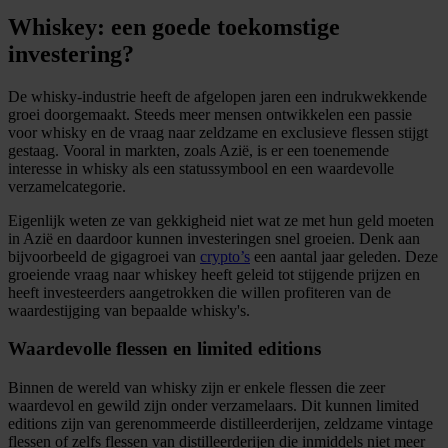
Whiskey: een goede toekomstige
investering?
De whisky-industrie heeft de afgelopen jaren een indrukwekkende
groei doorgemaakt. Steeds meer mensen ontwikkelen een passie
voor whisky en de vraag naar zeldzame en exclusieve flessen stijgt
gestaag. Vooral in markten, zoals Azië, is er een toenemende
interesse in whisky als een statussymbool en een waardevolle
verzamelcategorie.
Eigenlijk weten ze van gekkigheid niet wat ze met hun geld moeten
in Azië en daardoor kunnen investeringen snel groeien. Denk aan
bijvoorbeeld de gigagroei van
crypto’s
een aantal jaar geleden. Deze
groeiende vraag naar whiskey heeft geleid tot stijgende prijzen en
heeft investeerders aangetrokken die willen profiteren van de
waardestijging van bepaalde whisky's.
Waardevolle flessen en limited editions
Binnen de wereld van whisky zijn er enkele flessen die zeer
waardevol en gewild zijn onder verzamelaars. Dit kunnen limited
editions zijn van gerenommeerde distilleerderijen, zeldzame vintage
flessen of zelfs flessen van distilleerderijen die inmiddels niet meer