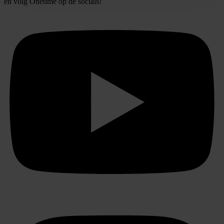
en volg
Onetime
op de socials!
We gebruiken cookies om content en advertenties te
personaliseren, om functies voor social media te bieden
en om ons websiteverkeer te analyseren. Ook delen we
informatie over uw gebruik van onze site met onze
partners voor social media, adverteren en analyse. Deze
partners kunnen deze gegevens combineren met andere
informatie die u aan ze heeft verstrekt of die ze hebben
verzameld op basis van uw gebruik van hun services.