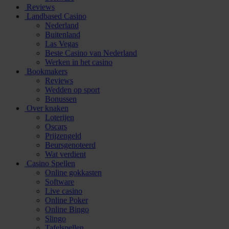
Reviews
Landbased Casino
Nederland
Buitenland
Las Vegas
Beste Casino van Nederland
Werken in het casino
Bookmakers
Reviews
Wedden op sport
Bonussen
Over knaken
Loterijen
Oscars
Prijzengeld
Beursgenoteerd
Wat verdient
Casino Spellen
Online gokkasten
Software
Live casino
Online Poker
Online Bingo
Slingo
Tafelspellen