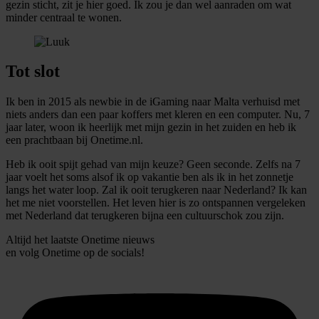
gezin sticht, zit je hier goed. Ik zou je dan wel aanraden om wat
personaliseren, om functies voor social media te bieden
minder centraal te wonen.
en om ons websiteverkeer te analyseren. Ook delen we
informatie over uw gebruik van onze site met onze
partners voor social media, adverteren en analyse. Deze
Tot slot
partners kunnen deze gegevens combineren met andere
informatie die u aan ze heeft verstrekt of die ze hebben
Ik ben in 2015 als newbie in de iGaming naar Malta verhuisd met
niets anders dan een paar koffers met kleren en een computer. Nu, 7
verzameld op basis van uw gebruik van hun services.
jaar later, woon ik heerlijk met mijn gezin in het zuiden en heb ik
een prachtbaan bij Onetime.nl.
Heb ik ooit spijt gehad van mijn keuze? Geen seconde. Zelfs na 7
jaar voelt het soms alsof ik op vakantie ben als ik in het zonnetje
langs het water loop. Zal ik ooit terugkeren naar Nederland? Ik kan
het me niet voorstellen. Het leven hier is zo ontspannen vergeleken
met Nederland dat terugkeren bijna een cultuurschok zou zijn.
Altijd het laatste Onetime nieuws
en volg
Onetime
op de socials!