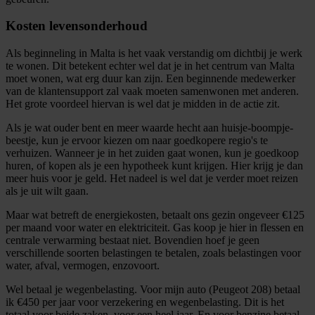
Kosten levensonderhoud
Als beginneling in Malta is het vaak verstandig om dichtbij je werk
te wonen. Dit betekent echter wel dat je in het centrum van Malta
moet wonen, wat erg duur kan zijn. Een beginnende medewerker
van de klantensupport zal vaak moeten samenwonen met anderen.
Het grote voordeel hiervan is wel dat je midden in de actie zit.
Als je wat ouder bent en meer waarde hecht aan huisje-boompje-
beestje, kun je ervoor kiezen om naar goedkopere regio's te
verhuizen. Wanneer je in het zuiden gaat wonen, kun je goedkoop
huren, of kopen als je een hypotheek kunt krijgen. Hier krijg je dan
meer huis voor je geld. Het nadeel is wel dat je verder moet reizen
als je uit wilt gaan.
Maar wat betreft de energiekosten, betaalt ons gezin ongeveer €125
per maand voor water en elektriciteit. Gas koop je hier in flessen en
centrale verwarming bestaat niet. Bovendien hoef je geen
verschillende soorten belastingen te betalen, zoals belastingen voor
water, afval, vermogen, enzovoort.
Wel betaal je wegenbelasting. Voor mijn auto (Peugeot 208) betaal
ik €450 per jaar voor verzekering en wegenbelasting. Dit is het
totaal voor beide zaken, voor een heel jaar. En voor benzine betaal