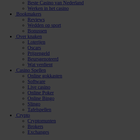
Beste Casino van Nederland
Werken in het casino
Bookmakers
Reviews
Wedden op sport
Bonussen
Over knaken
Loterijen
Oscars
Prijzengeld
Beursgenoteerd
Wat verdient
Casino Spellen
Online gokkasten
Software
Live casino
Online Poker
Online Bingo
Slingo
Tafelspellen
Crypto
Cryptomunten
Brokers
Exchanges