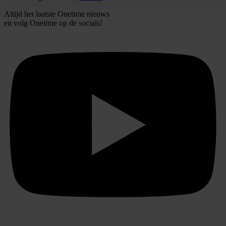
intrekken in de Cookieverklaring.
Altijd het laatste Onetime nieuws
en volg
Onetime
op de socials!
We gebruiken cookies om content en advertenties te
personaliseren, om functies voor social media te bieden
en om ons websiteverkeer te analyseren. Ook delen we
informatie over uw gebruik van onze site met onze
partners voor social media, adverteren en analyse. Deze
partners kunnen deze gegevens combineren met andere
informatie die u aan ze heeft verstrekt of die ze hebben
verzameld op basis van uw gebruik van hun services.