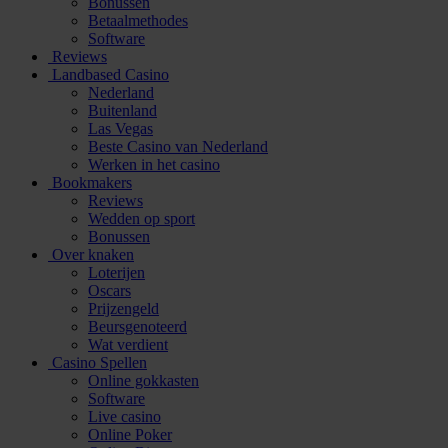
Bonussen
Betaalmethodes
Software
Reviews
Landbased Casino
Nederland
Buitenland
Las Vegas
Beste Casino van Nederland
Werken in het casino
Bookmakers
Reviews
Wedden op sport
Bonussen
Over knaken
Loterijen
Oscars
Prijzengeld
Beursgenoteerd
Wat verdient
Casino Spellen
Online gokkasten
Software
Live casino
Online Poker