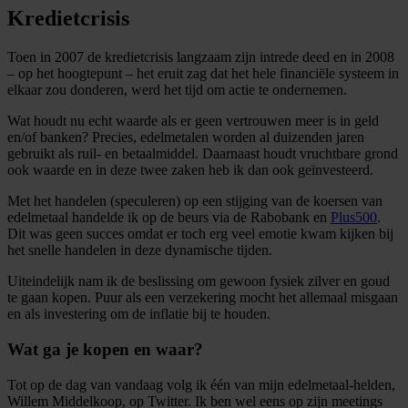
Kredietcrisis
Toen in 2007 de kredietcrisis langzaam zijn intrede deed en in 2008
– op het hoogtepunt – het eruit zag dat het hele financiële systeem in
elkaar zou donderen, werd het tijd om actie te ondernemen.
Wat houdt nu echt waarde als er geen vertrouwen meer is in geld
en/of banken? Precies, edelmetalen worden al duizenden jaren
gebruikt als ruil- en betaalmiddel. Daarnaast houdt vruchtbare grond
ook waarde en in deze twee zaken heb ik dan ook geïnvesteerd.
Met het handelen (speculeren) op een stijging van de koersen van
edelmetaal handelde ik op de beurs via de Rabobank en
Plus500
.
Dit was geen succes omdat er toch erg veel emotie kwam kijken bij
het snelle handelen in deze dynamische tijden.
Uiteindelijk nam ik de beslissing om gewoon fysiek zilver en goud
te gaan kopen. Puur als een verzekering mocht het allemaal misgaan
en als investering om de inflatie bij te houden.
Wat ga je kopen en waar?
Tot op de dag van vandaag volg ik één van mijn edelmetaal-helden,
Willem Middelkoop, op Twitter. Ik ben wel eens op zijn meetings