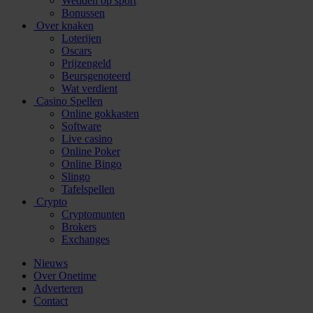
Wedden op sport
Bonussen
Over knaken
Loterijen
Oscars
Prijzengeld
Beursgenoteerd
Wat verdient
Casino Spellen
Online gokkasten
Software
Live casino
Online Poker
Online Bingo
Slingo
Tafelspellen
Crypto
Cryptomunten
Brokers
Exchanges
Nieuws
Over Onetime
Adverteren
Contact