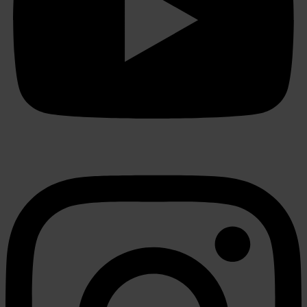
en om ons websiteverkeer te analyseren. Ook delen we
informatie over uw gebruik van onze site met onze
partners voor social media, adverteren en analyse. Deze
partners kunnen deze gegevens combineren met andere
informatie die u aan ze heeft verstrekt of die ze hebben
verzameld op basis van uw gebruik van hun services.