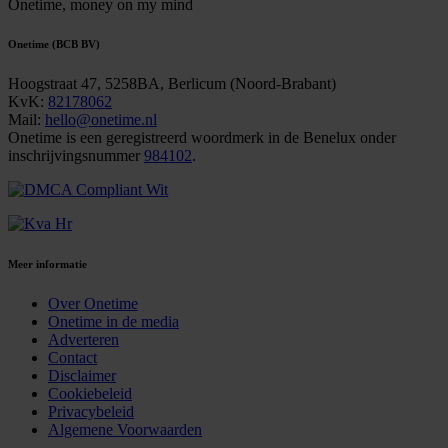
Onetime,
money on my mind
Onetime (BCB BV)
Hoogstraat 47, 5258BA, Berlicum (Noord-Brabant)
KvK:
82178062
Mail:
hello@onetime.nl
Onetime is een geregistreerd woordmerk in de Benelux onder
inschrijvingsnummer
984102
.
Meer informatie
Over Onetime
Onetime in de media
Adverteren
Contact
Disclaimer
Cookiebeleid
Privacybeleid
Algemene Voorwaarden