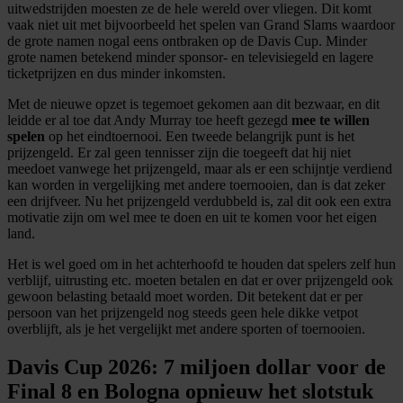
uitwedstrijden moesten ze de hele wereld over vliegen. Dit komt
vaak niet uit met bijvoorbeeld het spelen van Grand Slams waardoor
de grote namen nogal eens ontbraken op de Davis Cup. Minder
grote namen betekend minder sponsor- en televisiegeld en lagere
ticketprijzen en dus minder inkomsten.
Met de nieuwe opzet is tegemoet gekomen aan dit bezwaar, en dit
leidde er al toe dat Andy Murray toe heeft gezegd
mee te willen
spelen
op het eindtoernooi. Een tweede belangrijk punt is het
prijzengeld. Er zal geen tennisser zijn die toegeeft dat hij niet
meedoet vanwege het prijzengeld, maar als er een schijntje verdiend
kan worden in vergelijking met andere toernooien, dan is dat zeker
een drijfveer. Nu het prijzengeld verdubbeld is, zal dit ook een extra
motivatie zijn om wel mee te doen en uit te komen voor het eigen
land.
Het is wel goed om in het achterhoofd te houden dat spelers zelf hun
verblijf, uitrusting etc. moeten betalen en dat er over prijzengeld ook
gewoon belasting betaald moet worden. Dit betekent dat er per
persoon van het prijzengeld nog steeds geen hele dikke vetpot
overblijft, als je het vergelijkt met andere sporten of toernooien.
Davis Cup 2026: 7 miljoen dollar voor de
Final 8 en Bologna opnieuw het slotstuk