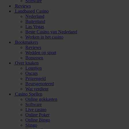
Software
Reviews
Landbased Casino
Nederland
Buitenland
Las Vegas
Beste Casino van Nederland
Werken in het casino
Bookmakers
Reviews
Wedden op sport
Bonussen
Over knaken
Loterijen
Oscars
Prijzengeld
Beursgenoteerd
Wat verdient
Casino Spellen
Online gokkasten
Software
Live casino
Online Poker
Online Bingo
Slingo