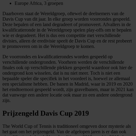
Europe Africa, 3 groepen
Daarboven staat de Wereldgroep, oftewel de deelnemers van de
Davis Cup van dit jaar. In elke groep worden voorrondes gespeeld.
Deze bepalen of een land degradeert of promoveert. Afvallers in de
kwalificatieronde in de Wereldgroep spelen play-offs om te bepalen
wie er degradeert. Het is dus een competitie met verschillende
divisies, alleen de eredivisie speelt de Davis Cup en de rest probeert
te promoveren om in die Wereldgroep te komen.
De voorrondes en kwalificatierondes worden gespeeld op
verschillende ondergronden. Voorheen werden de verschillende
finales ook op verschillende plekken gespeeld waardoor ook hier de
ondergrond kon wisselen, dat is nu niet meer. Toch is niet een
bepaalde speler die specifiek in het voordeel is, hoewel ze allemaal
een specialisme hebben. De banen in Madrid, waar in 2019 en 2020
het eindtoernooi gespeeld wordt, zijn gravelbanen, maar in 2021 kan
dat vanwege een andere locatie ook maar zo een andere ondergrond
zijn.
Prijzengeld Davis Cup 2019
The World Cup of Tennis is traditioneel omgeven door mysterie als
het gaat om het prijzengeld. Van de afgelopen jaren is er dan ook