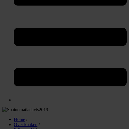
Home
/
Over knaken
/