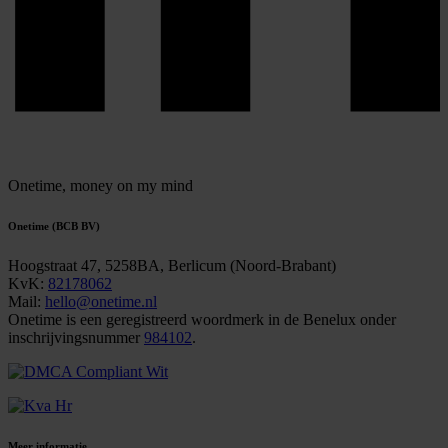
Onetime,
money on my mind
Onetime (BCB BV)
Hoogstraat 47, 5258BA, Berlicum (Noord-Brabant)
KvK:
82178062
Mail:
hello@onetime.nl
Onetime is een geregistreerd woordmerk in de Benelux onder
inschrijvingsnummer
984102
.
Meer informatie