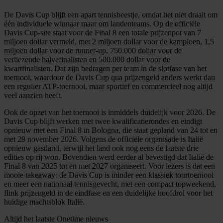
De Davis Cup blijft een apart tennisbeestje, omdat het niet draait om
één individuele winnaar maar om landenteams. Op de officiële
Davis Cup-site staat voor de Final 8 een totale prijzenpot van 7
miljoen dollar vermeld, met 2 miljoen dollar voor de kampioen, 1,5
miljoen dollar voor de runner-up, 750.000 dollar voor de
verliezende halvefinalisten en 500.000 dollar voor de
kwartfinalisten. Dat zijn bedragen per team in de slotfase van het
toernooi, waardoor de Davis Cup qua prijzengeld anders werkt dan
een regulier ATP-toernooi, maar sportief en commercieel nog altijd
veel aanzien heeft.
Ook de opzet van het toernooi is inmiddels duidelijk voor 2026. De
Davis Cup blijft werken met twee kwalificatierondes en eindigt
opnieuw met een Final 8 in Bologna, die staat gepland van 24 tot en
met 29 november 2026. Volgens de officiële organisatie is Italië
opnieuw gastland, terwijl het land ook nog eens de laatste drie
edities op rij won. Bovendien werd eerder al bevestigd dat Italië de
Final 8 van 2025 tot en met 2027 organiseert. Voor lezers is dat een
mooie takeaway: de Davis Cup is minder een klassiek tourtoernooi
en meer een nationaal tennisgevecht, met een compact topweekend,
flink prijzengeld in de eindfase en een duidelijke hoofdrol voor het
huidige machtsblok Italië.
Altijd het laatste Onetime nieuws