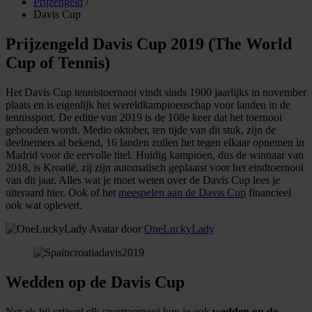
Prijzengeld
/
Davis Cup
Prijzengeld Davis Cup 2019 (The World
Cup of Tennis)
Het Davis Cup tennistoernooi vindt sinds 1900 jaarlijks in november
plaats en is eigenlijk het wereldkampioenschap voor landen in de
tennissport. De editie van 2019 is de 108e keer dat het toernooi
gehouden wordt. Medio oktober, ten tijde van dit stuk, zijn de
deelnemers al bekend, 16 landen zullen het tegen elkaar opnemen in
Madrid voor de eervolle titel. Huidig kampioen, dus de winnaar van
2018, is Kroatië, zij zijn automatisch geplaatst voor het eindtoernooi
van dit jaar. Alles wat je moet weten over de Davis Cup lees je
uiteraard hier. Ook of het
meespelen aan de Davis Cup
financieel
ook wat oplevert.
door
OneLuckyLady
Wedden op de Davis Cup
Net als bij vrijwel elk sporttoernooi kun je ook
wedden op de