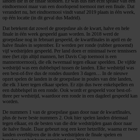
landen die in de finale stonden. Er was dus niet echt sprake van één
eindtoernooi maar van een doorlopend toernooi met een finale. Dat
verandert nu, het eindtoernooi vindt vanaf 2019 plaats in één week,
op één locatie (in dit geval dus Madrid).
Dat betekent dat zowel de groepsfase als de kwart, halve en hele
finale in één week gespeeld gaan worden. In 2018 werd de
groepsfase nog in februari gespeeld, de kwartfinales in april en de
halve finales in september. Er werden per ronde (rubber genoemd)
vijf wedstrijden gespeeld. Per land doen er minimaal twee tennissers
mee (het zijn altijd mannen, het Davis Cup toernooi is een
mannentoernooi), die elk tweemaal tegen elkaar speelden. De vijfde
wedstrijd was een dubbelspel tussen de landen. Elke wedstrijd was
een best-of-five dus de rondes duurden 3 dagen… In de nieuwe
opzet spelen de landen in de groepsfase in poules van drie landen,
die elk 3 keer tegen elkaar spelen. Er zijn dus twee enkelspellen en
een dubbelspel in een ronde. Ook wordt er gespeeld voor best-of-
three per wedstrijd, waardoor een ronde in een dagdeel gespeeld kan
worden.
De nummers 1 van de groepsfase gaan door naar de kwartfinales,
plus de twee beste nummers 2. Ook hier spelen landen driemaal
tegen elkaar, en de besten van die drie wedstrijden gaan door naar
de halve finale. Daar gebeurt nog een keer hetzelfde, waarna er twee
landen overblijven die in drie wedstrijden de finale spelen en