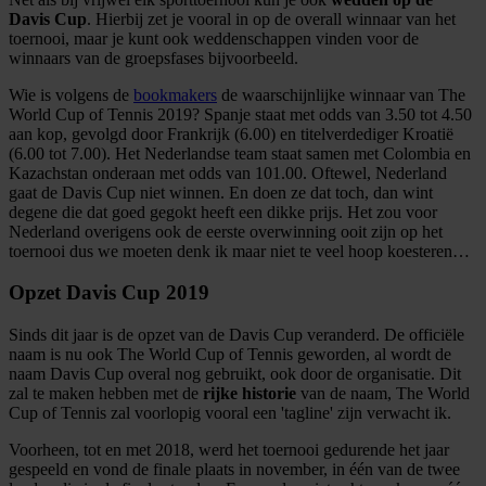
Davis Cup
. Hierbij zet je vooral in op de overall winnaar van het
toernooi, maar je kunt ook weddenschappen vinden voor de
winnaars van de groepsfases bijvoorbeeld.
Wie is volgens de
bookmakers
de waarschijnlijke winnaar van The
World Cup of Tennis 2019? Spanje staat met odds van 3.50 tot 4.50
aan kop, gevolgd door Frankrijk (6.00) en titelverdediger Kroatië
(6.00 tot 7.00). Het Nederlandse team staat samen met Colombia en
Kazachstan onderaan met odds van 101.00. Oftewel, Nederland
gaat de Davis Cup niet winnen. En doen ze dat toch, dan wint
degene die dat goed gegokt heeft een dikke prijs. Het zou voor
Nederland overigens ook de eerste overwinning ooit zijn op het
toernooi dus we moeten denk ik maar niet te veel hoop koesteren…
Opzet Davis Cup 2019
Sinds dit jaar is de opzet van de Davis Cup veranderd. De officiële
naam is nu ook The World Cup of Tennis geworden, al wordt de
naam Davis Cup overal nog gebruikt, ook door de organisatie. Dit
zal te maken hebben met de
rijke historie
van de naam, The World
Cup of Tennis zal voorlopig vooral een 'tagline' zijn verwacht ik.
Voorheen, tot en met 2018, werd het toernooi gedurende het jaar
gespeeld en vond de finale plaats in november, in één van de twee