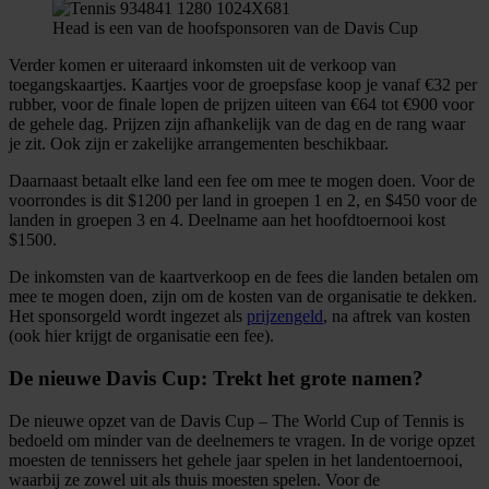
informatie over uw gebruik van onze site met onze
Head is een van de hoofsponsoren van de Davis Cup
partners voor social media, adverteren en analyse. Deze
partners kunnen deze gegevens combineren met andere
Verder komen er uiteraard inkomsten uit de verkoop van
toegangskaartjes. Kaartjes voor de groepsfase koop je vanaf €32 per
informatie die u aan ze heeft verstrekt of die ze hebben
rubber, voor de finale lopen de prijzen uiteen van €64 tot €900 voor
verzameld op basis van uw gebruik van hun services.
de gehele dag. Prijzen zijn afhankelijk van de dag en de rang waar
je zit. Ook zijn er zakelijke arrangementen beschikbaar.
Daarnaast betaalt elke land een fee om mee te mogen doen. Voor de
voorrondes is dit $1200 per land in groepen 1 en 2, en $450 voor de
landen in groepen 3 en 4. Deelname aan het hoofdtoernooi kost
$1500.
De inkomsten van de kaartverkoop en de fees die landen betalen om
mee te mogen doen, zijn om de kosten van de organisatie te dekken.
Het sponsorgeld wordt ingezet als
prijzengeld
, na aftrek van kosten
(ook hier krijgt de organisatie een fee).
De nieuwe Davis Cup: Trekt het grote namen?
De nieuwe opzet van de Davis Cup – The World Cup of Tennis is
bedoeld om minder van de deelnemers te vragen. In de vorige opzet
moesten de tennissers het gehele jaar spelen in het landentoernooi,
waarbij ze zowel uit als thuis moesten spelen. Voor de