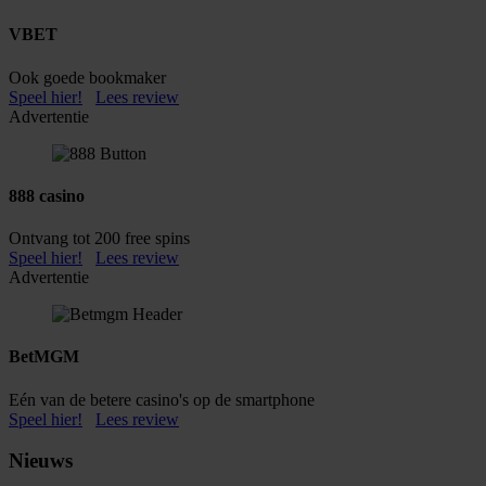
VBET
Ook goede bookmaker
Speel hier!
Lees review
Advertentie
888 casino
Ontvang tot 200 free spins
Speel hier!
Lees review
Advertentie
BetMGM
Eén van de betere casino's op de smartphone
Speel hier!
Lees review
Nieuws