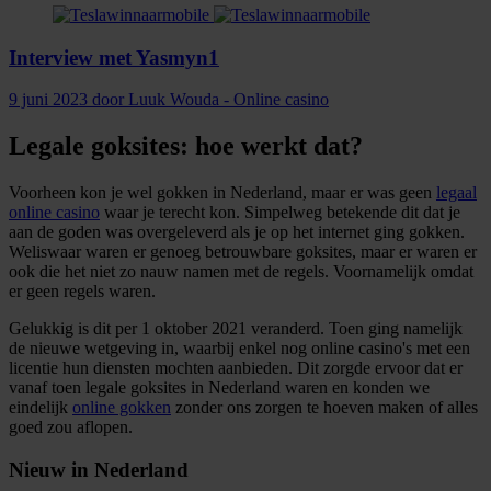
Interview met Yasmyn1
9 juni 2023 door Luuk Wouda
-
Online casino
Legale goksites: hoe werkt dat?
Voorheen kon je wel gokken in Nederland, maar er was geen
legaal
online casino
waar je terecht kon. Simpelweg betekende dit dat je
aan de goden was overgeleverd als je op het internet ging gokken.
Weliswaar waren er genoeg betrouwbare goksites, maar er waren er
ook die het niet zo nauw namen met de regels. Voornamelijk omdat
er geen regels waren.
Gelukkig is dit per 1 oktober 2021 veranderd. Toen ging namelijk
de nieuwe wetgeving in, waarbij enkel nog online casino's met een
licentie hun diensten mochten aanbieden. Dit zorgde ervoor dat er
vanaf toen legale goksites in Nederland waren en konden we
eindelijk
online gokken
zonder ons zorgen te hoeven maken of alles
goed zou aflopen.
Nieuw in Nederland