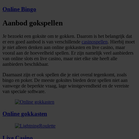
Online Bingo
Aanbod gokspellen
Je bezoekt een goksite om te gokken. Daarom is het belangrijk dat
er een goed aanbod is van verschillende
casinospellen
. Hierbij moet
je niet alleen denken aan online gokkasten en live casino, maar
vooral aan de hoeveelheid spellen. Er zijn namelijk veel aanbieders
van online slots en live casino, maar niet elke site heeft alle
aanbieders beschikbaar.
Daarnaast zijn er ook spellen die je niet overal tegenkomt, zoals
bingo en poker. De meeste goksites bieden deze spellen niet aan
vanwege de beperkte vraag, lage winstgevendheid en de vereiste
van speciale software.
Online gokkasten
Live Casino