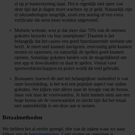
informatie over uw gebruik van onze site met onze
al op je bankrekening staat. Het is eigenlijk niet meer van
deze tijd dat je dagen moet wachten op je geld. Natuurlijk zijn
partners voor social media, adverteren en analyse. Deze
er uitzonderingen mogelijk, zoals een storing of een extra
partners kunnen deze gegevens combineren met andere
verificatie die eerst moet worden uitgevoerd.
informatie die u aan ze heeft verstrekt of die ze hebben
Mobiele website: wist je dat meer dan 70% van de mensen
verzameld op basis van uw gebruik van hun services.
goksites bezoekt via hun smartphone? Daarom is het
belangrijk dat het casino een goed functionerende mobiele site
heeft. Je moet snel kunnen navigeren, eenvoudig geld kunnen
storten en opnemen, en natuurlijk de spellen goed kunnen
openen. Sommige goksites bieden ook de mogelijkheid om
een app te downloaden en daar te spelen. Vooral voor
sportweddenschappen en poker wordt dit veel gebruikt.
Bonussen: hoewel dit niet het belangrijkste onderdeel is van
onze beoordeling, is het wel een populair aspect van online
goksites. We kijken niet alleen naar de hoogte van de bonus,
maar ook naar de voorwaarden. Je hebt immers niets aan een
hoge bonus als de voorwaarden zo slecht zijn dat het totaal
niet aantrekkelijk is om deze aan te nemen.
Betaalmethoden
We hebben het al eerder gezegd, één van de zaken waar we naar
kijken zijn de
betaalmethoden
. Geld storten en opnemen is