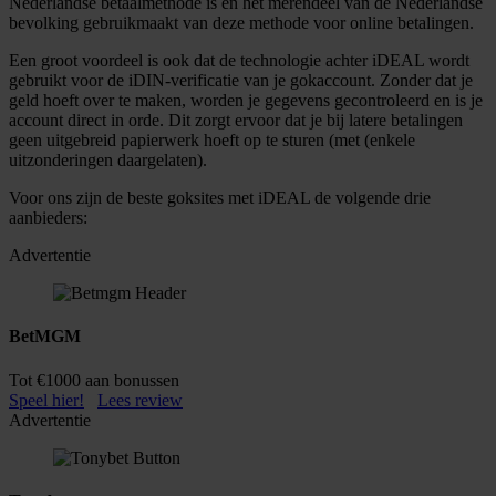
Nederlandse betaalmethode is en het merendeel van de Nederlandse
bevolking gebruikmaakt van deze methode voor online betalingen.
Een groot voordeel is ook dat de technologie achter iDEAL wordt
gebruikt voor de iDIN-verificatie van je gokaccount. Zonder dat je
geld hoeft over te maken, worden je gegevens gecontroleerd en is je
account direct in orde. Dit zorgt ervoor dat je bij latere betalingen
geen uitgebreid papierwerk hoeft op te sturen (met (enkele
uitzonderingen daargelaten).
Voor ons zijn de beste goksites met iDEAL de volgende drie
aanbieders:
Advertentie
BetMGM
Tot €1000 aan bonussen
Speel hier!
Lees review
Advertentie