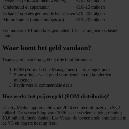
Personeel (300–400 medewerkers)
€70–90 miljoen
Onderhoud & apparatuur
€10–15 miljoen
Schade / updates gedurende het seizoen
€10–20 miljoen
Motorcontract (buiten budgetcap)
€15–20 miljoen
Een moderne F1-auto kost gemiddeld €10–12 miljoen exclusief
motor.
Waar komt het geld vandaan?
Teams verdienen hun geld uit drie hoofdbronnen:
FOM (Formula One Management) – prijzengeldpool
Sponsoring – vaak goed voor tientallen tot honderden
miljoenen
Paydrivers & commerciële deals
Hoe werkt het prijzengeld (FOM-distributie)?
Liberty Media rapporteerde voor 2024 een recordomzet van $3,2
miljard. De verwachting voor 2026 is een verdere stijging richting
$3,6 miljard, mede dankzij Las Vegas, de toenemende populariteit in
de VS en hogere hosting fees.