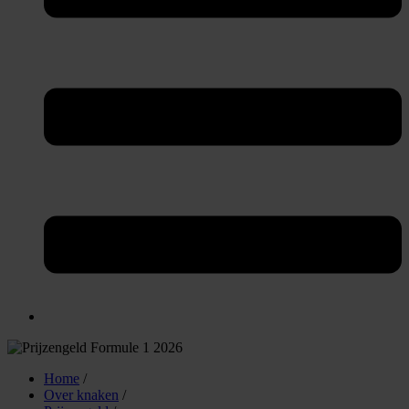
Home
/
Over knaken
/