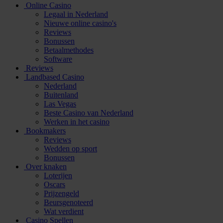
Online Casino
Legaal in Nederland
Nieuwe online casino's
Reviews
Bonussen
Betaalmethodes
Software
Reviews
Landbased Casino
Nederland
Buitenland
Las Vegas
Beste Casino van Nederland
Werken in het casino
Bookmakers
Reviews
Wedden op sport
Bonussen
Over knaken
Loterijen
Oscars
Prijzengeld
Beursgenoteerd
Wat verdient
Casino Spellen