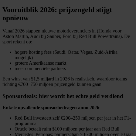
informatie over uw gebruik van onze site met onze
Vooruitblik 2026: prijzengeld stijgt
partners voor social media, adverteren en analyse. Deze
opnieuw
partners kunnen deze gegevens combineren met andere
informatie die u aan ze heeft verstrekt of die ze hebben
Vanaf 2026 stappen nieuwe motorleveranciers in (Honda voor
verzameld op basis van uw gebruik van hun services.
Aston Martin, Audi bij Sauber, Ford bij Red Bull Powertrains). De
sport rekent op:
hogere hosting fees (Saudi, Qatar, Vegas, Zuid-Afrika
mogelijk)
grotere Amerikaanse markt
meer commerciële partners
Een winst van $1,5 miljard in 2026 is realistisch, waardoor teams
richting €700–750 miljoen prijzengeld kunnen gaan.
Sponsordeals: hier wordt het echte geld verdiend
Enkele opvallende sponsorbedragen anno 2026
:
Red Bull investeert zelf €200–250 miljoen per jaar in het F1-
programma
Oracle betaalt ruim $100 miljoen per jaar aan Red Bull
Mercedes–Petronas: partnerschap > €700 miljoen over 10 jaar