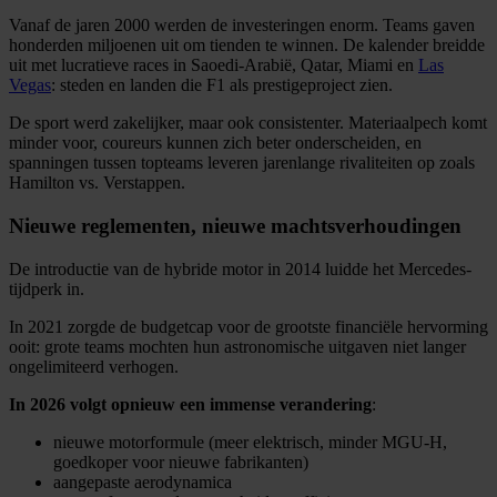
Vanaf de jaren 2000 werden de investeringen enorm. Teams gaven
honderden miljoenen uit om tienden te winnen. De kalender breidde
uit met lucratieve races in Saoedi-Arabië, Qatar, Miami en
Las
Vegas
: steden en landen die F1 als prestigeproject zien.
De sport werd zakelijker, maar ook consistenter. Materiaalpech komt
minder voor, coureurs kunnen zich beter onderscheiden, en
spanningen tussen topteams leveren jarenlange rivaliteiten op zoals
Hamilton vs. Verstappen.
Nieuwe reglementen, nieuwe machtsverhoudingen
De introductie van de hybride motor in 2014 luidde het Mercedes-
tijdperk in.
In 2021 zorgde de budgetcap voor de grootste financiële hervorming
ooit: grote teams mochten hun astronomische uitgaven niet langer
ongelimiteerd verhogen.
In 2026 volgt opnieuw een immense verandering
:
nieuwe motorformule (meer elektrisch, minder MGU-H,
goedkoper voor nieuwe fabrikanten)
aangepaste aerodynamica