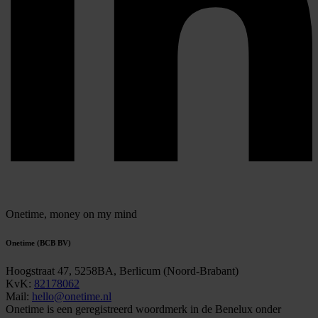
Onetime,
money on my mind
Onetime (BCB BV)
Hoogstraat 47, 5258BA, Berlicum (Noord-Brabant)
KvK:
82178062
Mail:
hello@onetime.nl
Onetime is een geregistreerd woordmerk in de Benelux onder