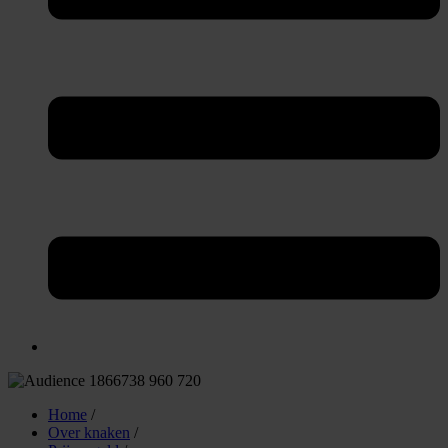
Home
/
Over knaken
/