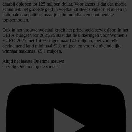
informatie over uw gebruik van onze site met onze
daarbij oplopen tot 125 miljoen dollar. Voor lezers is dat een mooie
partners voor social media, adverteren en analyse. Deze
actualiteit: het grootste geld in voetbal zit steeds vaker niet alleen in
nationale competities, maar juist in mondiale en continentale
partners kunnen deze gegevens combineren met andere
toptoernooien.
informatie die u aan ze heeft verstrekt of die ze hebben
verzameld op basis van uw gebruik van hun services.
Ook in het vrouwenvoetbal groeit het prijzengeld stevig door. In het
UEFA-budget voor 2025/26 staat dat de uitkeringen voor Women’s
EURO 2025 met 156% stijgen naar €41 miljoen, met voor elk
deelnemend land minimaal €1,8 miljoen en voor de uiteindelijke
winnaar maximaal €5,1 miljoen.
Altijd het laatste Onetime nieuws
en volg
Onetime
op de socials!