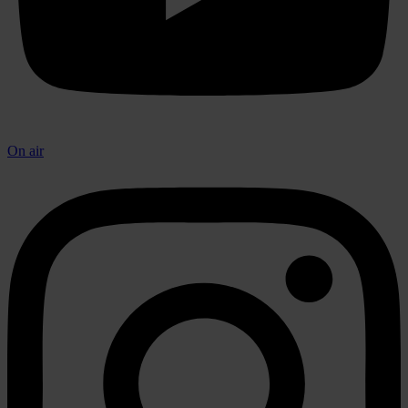
On air