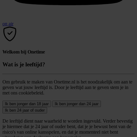
on air
Welkom bij Onetime
Wat is je leeftijd?
Om gebruik te maken van Onetime.nl is het noodzakelijk om aan te
geven wat jouw leeftijd is. Door je leeftijd aan te geven stem je in
met ons cookiebeleid.
Ik ben jonger dan 18 jaar
Ik ben jonger dan 24 jaar
Ik ben 24 jaar of ouder
De leeftijd dient naar waarheid te worden ingevuld. Verder bevestig
je hiermee dat je 24 jaar of ouder bent, dat je je bewust bent van de
risico's van online kansspelen, en dat je momenteel niet bent