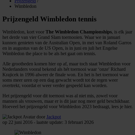
Prijzengeld
/
Wimbledon
Prijzengeld Wimbledon tennis
Wimbledon, kort voor
The Wimbledon Championships
, is elk jaar
het derde van vier Grand Slam toernooien. Waar we in januari
kunnen genieten van de Australian Open, in mei van Roland Garros
en in augustus van de US Open, is in juni en juli het Engelse
Wimbledon the place to be als het gaat om tennis.
Alle grootheden komen hier op af, maar toch staat Wimbledon voor
Nederlanders vooral bekend als hét toernooi waar ‘onze' Richard
Krajicek in 1996 alweer de finale won. En het is het toernooi waar
soms meer uren op een dag gewacht wordt tot de regen weer
overtrekt, voordat er weer verder gespeeld kan worden.
Het prijzengeld voor dit toernooi was al niet mis, zowel voor
mannen als vrouwen, maar er is dit jaar nog meer geld beschikbaar.
Hoeveel het prijzengeld voor Wimbledon 2023 bedraagt, lees je hier.
door
Jackpot
op 22 juni 2016 - laatste update: 3 februari 2026