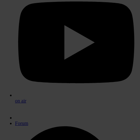
on air
Forum