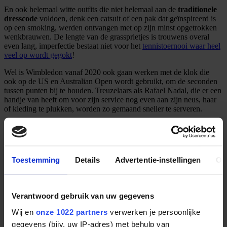
En ook helemaal witte outfits die niet helemaal aan de
traditionele
dresscode
voldoen, denk een catsuit of een pak dat geïnspireerd is
op een smoking, werden ontvangen met op zijn minst opgetrokken
wenkbrauwen. De lengte van de grassprietjes is trouwens overal
even lang, imperfectie bestaat niet voor het
tennistoernooi waar heel
veel op wordt gegokt
!
Wel is Wimbledon vanaf 2020 ook gaan werken met de klok die
ook op de US en Australian Open wordt gebruikt, om de seconden
tussen punten bij te houden. Treuzelaars als Rafael Nadal, die er een
handje van heeft om voor zijn service nog even aan zijn neus, haar
of kleding te plukken, worden zo gemaand sneller te serveren.
Verder is het dak boven het Center Court, de baan waar de
belangrijkste wedstrijden gespeeld worden, sinds 2019 af. Dat
betekent dat we minder te maken krijgen met regenpauzes, een
goede ontwikkeling voor zowel spelers als toeschouwers!
Toestemming
Details
Advertentie-instellingen
Ov
Wat is de mooiste Grand Slam?
Duurzaamheid
Verantwoord gebruik van uw gegevens
Wij en
onze 1022 partners
verwerken je persoonlijke
Wimbledon maakte tot en met het toernooi van 2018 nog gebruik
van fysieke tickets. Niks digitaal, als je kaartjes bestelde, kreeg je die
gegevens (bijv. uw IP-adres) met behulp van