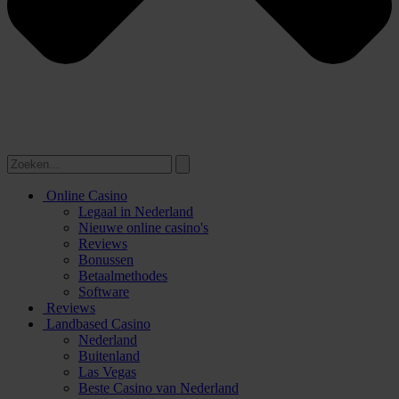
Online Casino
Legaal in Nederland
Nieuwe online casino's
Reviews
Bonussen
Betaalmethodes
Software
Reviews
Landbased Casino
Nederland
Buitenland
Las Vegas
Beste Casino van Nederland