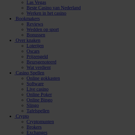
Las Vegas
Beste Casino van Nederland
Werken in het casino
Bookmakers
Reviews
Wedden op sport
Bonussen
Over knaken
Loterijen
Oscars
Prijzengeld
Beursgenoteerd
Wat verdient
Casino Spellen
Online gokkasten
Software
Live casino
Online Poker
Online Bingo
Slingo
Tafelspellen
Crypto
Cryptomunten
Brokers
Exchanges