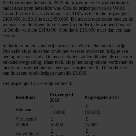
Veel toernooien hebben in 2019 de prijzenpot weer wat verhoogd,
nadat deze jaren hetzelfde was. Ook de prijzenpot van de World
Grand Prix is dit jaar verhoogd. In 2018 was het totale prijzengeld
£400.000, in 2019 is dat £450.000. De meeste toernooien betalen de
winnaar inmiddels een ton of meer (in ponden), de winnend finalist
in Dublin verdient £110.000. Ook dat is £10.000 meer dan een jaar
eerder.
In darttoernooien is het vrij normaal dat elke deelnemer iets krijgt.
Dus zelfs als je de eerste ronde niet weet te overleven, krijg je een
bedrag mee naar huis. De meeste darters zullen dit zien als een soort
onkostenvergoeding. Maar toch, als je het terug rekent, verdienen de
meeste mensen het niet met een paar uurtjes ‘werk'. De verliezers
van de eerste ronde krijgen namelijk £6.000.
Het prijzengeld is als volgt verdeeld:
Prijzengeld
Resultaat
Prijzengeld 2018
2019
£
£
Winnaar
110.000
100.000
Verliezend
£
£
finalist
50.000
45.000
£
£
Halve finale