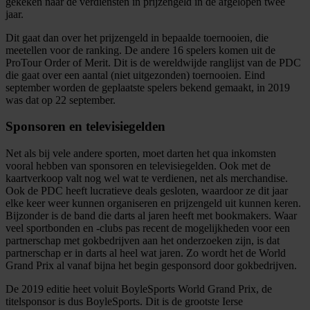
gekeken naar de verdiensten in prijzengeld in de afgelopen twee
jaar.
Dit gaat dan over het prijzengeld in bepaalde toernooien, die
meetellen voor de ranking. De andere 16 spelers komen uit de
ProTour Order of Merit. Dit is de wereldwijde ranglijst van de PDC
die gaat over een aantal (niet uitgezonden) toernooien. Eind
september worden de geplaatste spelers bekend gemaakt, in 2019
was dat op 22 september.
Sponsoren en televisiegelden
Net als bij vele andere sporten, moet darten het qua inkomsten
vooral hebben van sponsoren en televisiegelden. Ook met de
kaartverkoop valt nog wel wat te verdienen, net als merchandise.
Ook de PDC heeft lucratieve deals gesloten, waardoor ze dit jaar
elke keer weer kunnen organiseren en prijzengeld uit kunnen keren.
Bijzonder is de band die darts al jaren heeft met bookmakers. Waar
veel sportbonden en -clubs pas recent de mogelijkheden voor een
partnerschap met gokbedrijven aan het onderzoeken zijn, is dat
partnerschap er in darts al heel wat jaren. Zo wordt het de World
Grand Prix al vanaf bijna het begin gesponsord door gokbedrijven.
De 2019 editie heet voluit BoyleSports World Grand Prix, de
titelsponsor is dus BoyleSports. Dit is de grootste Ierse