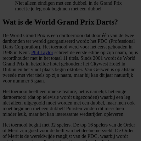
Niet alleen eindigen met een dubbel, in de Grand Prix
moet je je leg ook beginnen met een dubbel
Wat is de World Grand Prix Darts?
De World Grand Prix is een darttoernooi dat door één van de twee
dartbonden ter wereld georganiseerd wordt: het PDC (Professional
Darts Corporation). Het toernooi werd voor het eerst gehouden in
1998 in Kent.
Phil Taylor
schreef de eerste editie op zijn naam, hij is
recordhouder met in het totaal 11 titels. Sinds 2001 wordt de World
Grand Prix in hetzelfde hotel gehouden: het Citywest Hotel in
Dublin en het vindt plaats begin oktober. Van Gerwen is op afstand
tweede met vier titels op zijn naam, maar hij kan dit jaar natuurlijk
voor nummer 5 gaan.
Het toernooi heeft een unieke feature, het is namelijk het enige
darttoernooi (dat op televisie wordt uitgezonden) waarbij een leg
niet alleen uitgegooid moet worden met een dubbel, maar men ook
moet beginnen met een dubbel! Puristen vinden dit misschien
minder leuk, maar het kan interessante wedstrijden opleveren.
Het toernooi begint met 32 spelers. De top 16 spelers van de Order
of Merit zijn goed voor de helft van het deelnemersveld. De Order
of Merit is de wereldwijde ranglijst van de PDC, waarbij wordt