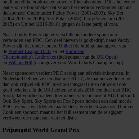
onafhankelijke bookmaker, zowel offline als online. Dit is het eerste
jaar voor de bookmaker dat ze aan het toernooi verbonden zijn als
titelsponsor. Onder ander Paddy Power (2001-2003), Sky Bet
(2004-2007 en 2009), Sky Poker (2008), PartyPoker.com (2011-
2015) en Unibet (2016-2018) gingen de Ierse partij al voor.
Naast Paddy Power zijn er verschillende andere sponsoren
verbonden aan PDC. Een deel hiervan is gokbedrijf, naast Paddy
Power zijn dat onder andere
Unibet
(de huidige naamgever van
de
Premier League Darts
en het
European
Championship
),
Ladbrokes
(titelsponsor van de
UK Open
)
en
William Hill
(naamgever voor World Darts Championship).
Naast sponsoren verdient PDC aardig aan televisie-inkomsten. In
Nederland hebben ze een deal met RTL7, de mannenzender zendt
dan ook vrijwel elk PDC toernooi integraal uit en dit wordt ook
goed bekeken. In de UK hebben ze sinds 2016 een deal met BBC
Sport, dat voorheen alleen toernooien van concurrent BDO uitzond.
Ook Sky Sport, Sky Sports en Fox Sports hebben een deal met de
PDC, evenals wat kleinere aanbieders. Voorheen was ook Thomas
Cook een sponsor, maar na het faillissement van de reisgigant
verdween die naam snel van het lijstje.
Prijzengeld World Grand Prix