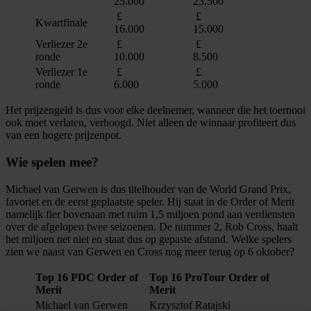
25.000
23.500
£
£
Kwartfinale
16.000
15.000
Verliezer 2e
£
£
ronde
10.000
8.500
Verliezer 1e
£
£
ronde
6.000
5.000
Het prijzengeld is dus voor elke deelnemer, wanneer die het toernooi
ook moet verlaten, verhoogd. Niet alleen de winnaar profiteert dus
van een hogere prijzenpot.
Wie spelen mee?
Michael van Gerwen is dus titelhouder van de World Grand Prix,
favoriet en de eerst geplaatste speler. Hij staat in de Order of Merit
namelijk fier bovenaan met ruim 1,5 miljoen pond aan verdiensten
over de afgelopen twee seizoenen. De nummer 2, Rob Cross, haalt
het miljoen net niet en staat dus op gepaste afstand. Welke spelers
zien we naast van Gerwen en Cross nog meer terug op 6 oktober?
Top 16 PDC Order of
Top 16 ProTour Order of
Merit
Merit
Michael van Gerwen
Krzysztof Ratajski