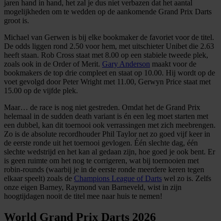
jaren hand in hand, het zal je dus niet verbazen dat het aantal
mogelijkheden om te wedden op de aankomende Grand Prix Darts
groot is.
Michael van Gerwen is bij elke bookmaker de favoriet voor de titel.
De odds liggen rond 2.50 voor hem, met uitschieter Unibet die 2.63
heeft staan. Rob Cross staat met 8.00 op een stabiele tweede plek,
zoals ook in de Order of Merit.
Gary Anderson
maakt voor de
bookmakers de top drie compleet en staat op 10.00. Hij wordt op de
voet gevolgd door Peter Wright met 11.00, Gerwyn Price staat met
15.00 op de vijfde plek.
Maar… de race is nog niet gestreden. Omdat het de Grand Prix
helemaal in de sudden death variant is én een leg moet starten met
een dubbel, kan dit toernooi ook verrassingen met zich meebrengen.
Zo is de absolute recordhouder Phil Taylor net zo goed vijf keer in
de eerste ronde uit het toernooi gevlogen. Één slechte dag, één
slechte wedstrijd en het kan al gedaan zijn, hoe goed je ook bent. Er
is geen ruimte om het nog te corrigeren, wat bij toernooien met
robin-rounds (waarbij je in de eerste ronde meerdere keren tegen
elkaar speelt) zoals de
Champions League of Darts
wel zo is. Zelfs
onze eigen Barney, Raymond van Barneveld, wist in zijn
hoogtijdagen nooit de titel mee naar huis te nemen!
World Grand Prix Darts 2026