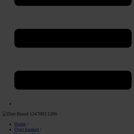
Home
/
Over knaken
/