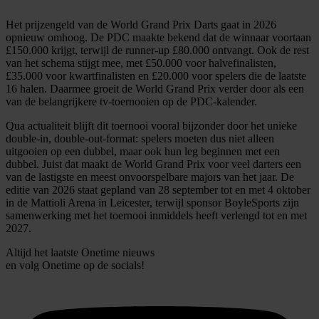
Het prijzengeld van de World Grand Prix Darts gaat in 2026
opnieuw omhoog. De PDC maakte bekend dat de winnaar voortaan
£150.000 krijgt, terwijl de runner-up £80.000 ontvangt. Ook de rest
van het schema stijgt mee, met £50.000 voor halvefinalisten,
£35.000 voor kwartfinalisten en £20.000 voor spelers die de laatste
16 halen. Daarmee groeit de World Grand Prix verder door als een
van de belangrijkere tv-toernooien op de PDC-kalender.
Qua actualiteit blijft dit toernooi vooral bijzonder door het unieke
double-in, double-out-format: spelers moeten dus niet alleen
uitgooien op een dubbel, maar ook hun leg beginnen met een
dubbel. Juist dat maakt de World Grand Prix voor veel darters een
van de lastigste en meest onvoorspelbare majors van het jaar. De
editie van 2026 staat gepland van 28 september tot en met 4 oktober
in de Mattioli Arena in Leicester, terwijl sponsor BoyleSports zijn
samenwerking met het toernooi inmiddels heeft verlengd tot en met
2027.
Altijd het laatste Onetime nieuws
en volg
Onetime
op de socials!