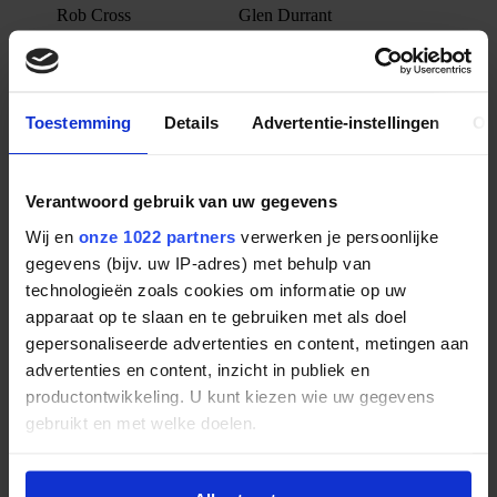
Rob Cross
Glen Durrant
Daryl Gurney
Jermaine Wattimena
Gary Anderson
Jamie Hughes
Michael Smith
Jeffrey de Zwaan
Gerwyn Price
Ricky Evans
Toestemming
Details
Advertentie-instellingen
Ov
Peter Wright
Steve Beaton
James Wade
Keegan Brown
Mensur Suljović
Chris Dobey
Verantwoord gebruik van uw gegevens
Ian White
Stephen Bunting
Dave Chisnall
Danny Noppert
Wij en
onze 1022 partners
verwerken je persoonlijke
Simon Whitlock
Max Hopp
gegevens (bijv. uw IP-adres) met behulp van
Nathan Aspinall
John Henderson
technologieën zoals cookies om informatie op uw
Jonny Clayton
Vincent van der Voort
apparaat op te slaan en te gebruiken met als doel
Adrian Lewis
Mervyn King
gepersonaliseerde advertenties en content, metingen aan
Joe Cullen
Dimitri Van den Bergh
advertenties en content, inzicht in publiek en
productontwikkeling. U kunt kiezen wie uw gegevens
Heb je zin om MvG in actie te zien of zelfs te zien
gebruikt en met welke doelen.
winnen?
Ook de eerste wedstrijden zijn al bekend, en deze kunnen wij dus
Als u het toestaat, willen we ook graag:
volgen op RTL7. Vanwege het aantal deelnemers zijn ook de eerste