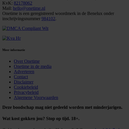
KvK:
82178062
Mail:
hello@onetime.nl
Onetime is een geregistreerd woordmerk in de Benelux onder
inschrijvingsnummer
984102
.
Meer informatie
Over Onetime
Onetime in de media
Adverteren
Contact
Disclaimer
Cookiebeleid
Privacybeleid
Algemene Voorwaarden
Deze boodschap mag niet gedeeld worden met minderjarigen.
Wat kost gokken jou? Stop op tijd. 18+.