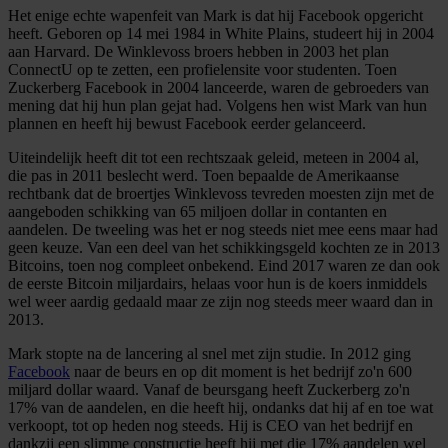
Het enige echte wapenfeit van Mark is dat hij Facebook opgericht
heeft. Geboren op 14 mei 1984 in White Plains, studeert hij in 2004
aan Harvard. De Winklevoss broers hebben in 2003 het plan
ConnectU op te zetten, een profielensite voor studenten. Toen
Zuckerberg Facebook in 2004 lanceerde, waren de gebroeders van
mening dat hij hun plan gejat had. Volgens hen wist Mark van hun
plannen en heeft hij bewust Facebook eerder gelanceerd.
Uiteindelijk heeft dit tot een rechtszaak geleid, meteen in 2004 al,
die pas in 2011 beslecht werd. Toen bepaalde de Amerikaanse
rechtbank dat de broertjes Winklevoss tevreden moesten zijn met de
aangeboden schikking van 65 miljoen dollar in contanten en
aandelen. De tweeling was het er nog steeds niet mee eens maar had
geen keuze. Van een deel van het schikkingsgeld kochten ze in 2013
Bitcoins, toen nog compleet onbekend. Eind 2017 waren ze dan ook
de eerste Bitcoin miljardairs, helaas voor hun is de koers inmiddels
wel weer aardig gedaald maar ze zijn nog steeds meer waard dan in
2013.
Mark stopte na de lancering al snel met zijn studie. In 2012 ging
Facebook
naar de beurs en op dit moment is het bedrijf zo'n 600
miljard dollar waard. Vanaf de beursgang heeft Zuckerberg zo'n
17% van de aandelen, en die heeft hij, ondanks dat hij af en toe wat
verkoopt, tot op heden nog steeds. Hij is CEO van het bedrijf en
dankzij een slimme constructie heeft hij met die 17% aandelen wel