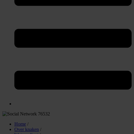
Home
/
Over knaken
/