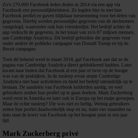
Zo'n 270.000 Facebook leden deden in 2014 via een app via
Facebook een persoonlijkheidstest. Ze logden hier in met hun
Facebook profiel en gaven blijkbaar toestemming voor het delen van
gegevens. Hierbij werden persoonlijke gegevens van de deelnemers
vastgelegd, waaronder ook hun vriendenlijst. Het bedrijf achter de
app verkocht de gegevens, in het totaal van zo'n 87 miljoen mensen,
aan Cambridge Analytica. Dit bedrijf gebruikte die gegevens voor
onder andere de politieke campagne van Donald Trump en bij de
Brexit campagne.
Toen dit bekend werd in maart 2018, gaf Facebook aan dat ze de
pagina van Cambridge Analytica direct geblokkeerd hadden. Later
kwam naar buiten dat Facebook al een jaar of twee op de hoogte
was van de praktijken. In de nasleep ervan stopte Cambridge
Analytica met haar activiteiten en hield het bedrijf uiteindelijk op te
bestaan. De aandelen van Facebook kelderden aardig, en veel
gebruikers zeiden hun profiel op te gaan doeken. Mark Zuckerberg
werd eerst in Amerika en later ook in Europa op het matje geroepen.
Maar de echte nasleep? Die was niet zo heftig. Weinig gebruikers
zetten hun profiel daadwerkelijk stop en nu, ruim vier maanden na
dato staat de koers van Facebook op het hoogste punt in een jaar
tijd.
Mark Zuckerberg privé