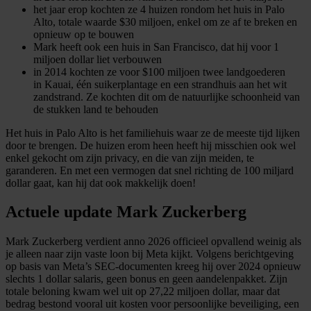
partners voor social media, adverteren en analyse. Deze
het jaar erop kochten ze 4 huizen rondom het huis in Palo
partners kunnen deze gegevens combineren met andere
Alto, totale waarde $30 miljoen, enkel om ze af te breken en
opnieuw op te bouwen
informatie die u aan ze heeft verstrekt of die ze hebben
Mark heeft ook een huis in San Francisco, dat hij voor 1
verzameld op basis van uw gebruik van hun services.
miljoen dollar liet verbouwen
in 2014 kochten ze voor $100 miljoen twee landgoederen
in Kauai, één suikerplantage en een strandhuis aan het wit
zandstrand. Ze kochten dit om de natuurlijke schoonheid van
de stukken land te behouden
Het huis in Palo Alto is het familiehuis waar ze de meeste tijd lijken
door te brengen. De huizen erom heen heeft hij misschien ook wel
enkel gekocht om zijn privacy, en die van zijn meiden, te
garanderen. En met een vermogen dat snel richting de 100 miljard
dollar gaat, kan hij dat ook makkelijk doen!
Actuele update Mark Zuckerberg
Mark Zuckerberg verdient anno 2026 officieel opvallend weinig als
je alleen naar zijn vaste loon bij Meta kijkt. Volgens berichtgeving
op basis van Meta’s SEC-documenten kreeg hij over 2024 opnieuw
slechts 1 dollar salaris, geen bonus en geen aandelenpakket. Zijn
totale beloning kwam wel uit op 27,22 miljoen dollar, maar dat
bedrag bestond vooral uit kosten voor persoonlijke beveiliging, een