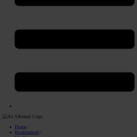
Home
/
Bookmakers
/