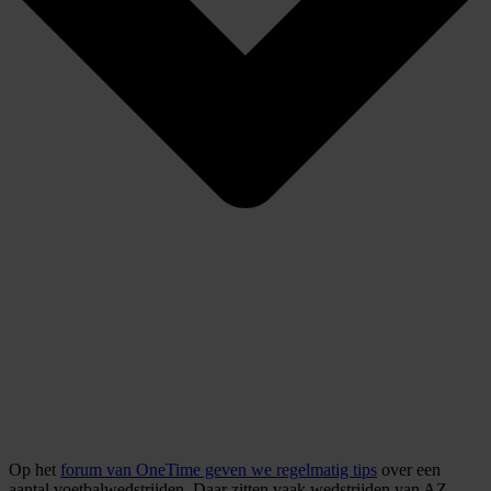
Op het
forum van OneTime geven we regelmatig tips
over een
aantal voetbalwedstrijden. Daar zitten vaak wedstrijden van AZ