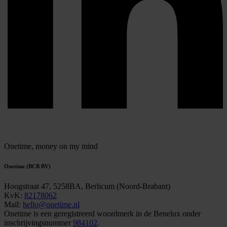
Onetime,
money on my mind
Onetime (BCB BV)
Hoogstraat 47, 5258BA, Berlicum (Noord-Brabant)
KvK:
82178062
Mail:
hello@onetime.nl
Onetime is een geregistreerd woordmerk in de Benelux onder
inschrijvingsnummer
984102
.