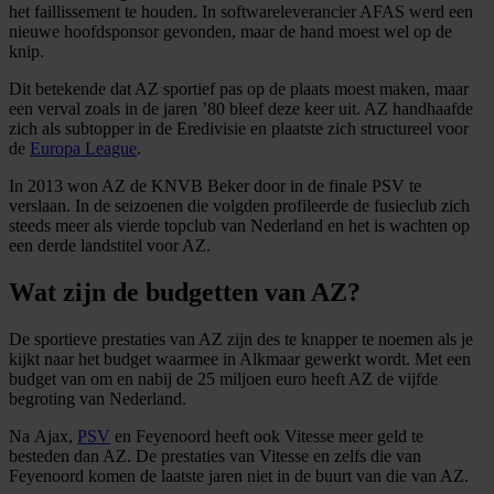
het faillissement te houden. In softwareleverancier AFAS werd een
informatie over uw gebruik van onze site met onze
nieuwe hoofdsponsor gevonden, maar de hand moest wel op de
partners voor social media, adverteren en analyse. Deze
knip.
partners kunnen deze gegevens combineren met andere
Dit betekende dat AZ sportief pas op de plaats moest maken, maar
informatie die u aan ze heeft verstrekt of die ze hebben
een verval zoals in de jaren ’80 bleef deze keer uit. AZ handhaafde
verzameld op basis van uw gebruik van hun services.
zich als subtopper in de Eredivisie en plaatste zich structureel voor
de
Europa League
.
In 2013 won AZ de KNVB Beker door in de finale PSV te
verslaan. In de seizoenen die volgden profileerde de fusieclub zich
steeds meer als vierde topclub van Nederland en het is wachten op
een derde landstitel voor AZ.
Wat zijn de budgetten van AZ?
De sportieve prestaties van AZ zijn des te knapper te noemen als je
kijkt naar het budget waarmee in Alkmaar gewerkt wordt. Met een
budget van om en nabij de 25 miljoen euro heeft AZ de vijfde
begroting van Nederland.
Na Ajax,
PSV
en Feyenoord heeft ook Vitesse meer geld te
besteden dan AZ. De prestaties van Vitesse en zelfs die van
Feyenoord komen de laatste jaren niet in de buurt van die van AZ.