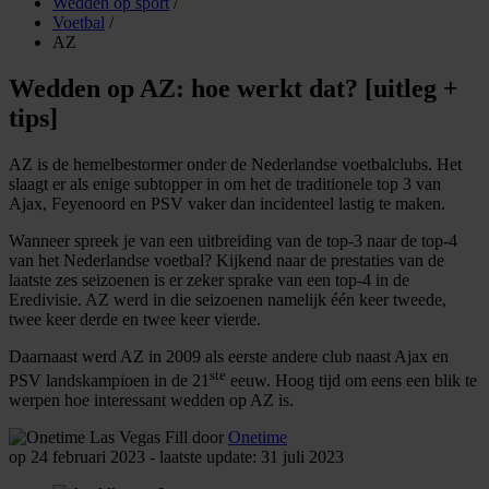
Wedden op sport
/
Voetbal
/
AZ
Wedden op AZ: hoe werkt dat? [uitleg +
tips]
AZ is de hemelbestormer onder de Nederlandse voetbalclubs. Het
slaagt er als enige subtopper in om het de traditionele top 3 van
Ajax, Feyenoord en PSV vaker dan incidenteel lastig te maken.
Wanneer spreek je van een uitbreiding van de top-3 naar de top-4
van het Nederlandse voetbal? Kijkend naar de prestaties van de
laatste zes seizoenen is er zeker sprake van een top-4 in de
Eredivisie. AZ werd in die seizoenen namelijk één keer tweede,
twee keer derde en twee keer vierde.
Daarnaast werd AZ in 2009 als eerste andere club naast Ajax en
ste
PSV landskampioen in de 21
eeuw. Hoog tijd om eens een blik te
werpen hoe interessant wedden op AZ is.
door
Onetime
op 24 februari 2023 - laatste update: 31 juli 2023