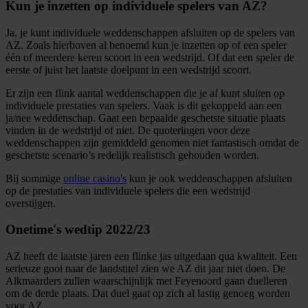
Kun je inzetten op individuele spelers van AZ?
Ja, je kunt individuele weddenschappen afsluiten op de spelers van
AZ. Zoals hierboven al benoemd kun je inzetten op of een speler
één of meerdere keren scoort in een wedstrijd. Of dat een speler de
eerste of juist het laatste doelpunt in een wedstrijd scoort.
Er zijn een flink aantal weddenschappen die je af kunt sluiten op
individuele prestaties van spelers. Vaak is dit gekoppeld aan een
ja/nee weddenschap. Gaat een bepaalde geschetste situatie plaats
vinden in de wedstrijd of niet. De quoteringen voor deze
weddenschappen zijn gemiddeld genomen niet fantastisch omdat de
geschetste scenario’s redelijk realistisch gehouden worden.
Bij sommige
online casino's
kun je ook weddenschappen afsluiten
op de prestaties van individuele spelers die een wedstrijd
overstijgen.
Onetime's wedtip 2022/23
AZ heeft de laatste jaren een flinke jas uitgedaan qua kwaliteit. Een
serieuze gooi naar de landstitel zien we AZ dit jaar niet doen. De
Alkmaarders zullen waarschijnlijk met Feyenoord gaan duelleren
om de derde plaats. Dat duel gaat op zich al lastig genoeg worden
voor AZ.