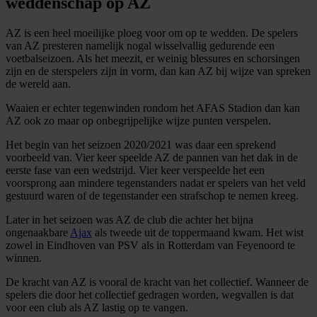
weddenschap op AZ
AZ is een heel moeilijke ploeg voor om op te wedden. De spelers
van AZ presteren namelijk nogal wisselvallig gedurende een
voetbalseizoen. Als het meezit, er weinig blessures en schorsingen
zijn en de sterspelers zijn in vorm, dan kan AZ bij wijze van spreken
de wereld aan.
Waaien er echter tegenwinden rondom het AFAS Stadion dan kan
AZ ook zo maar op onbegrijpelijke wijze punten verspelen.
Het begin van het seizoen 2020/2021 was daar een sprekend
voorbeeld van. Vier keer speelde AZ de pannen van het dak in de
eerste fase van een wedstrijd. Vier keer verspeelde het een
voorsprong aan mindere tegenstanders nadat er spelers van het veld
gestuurd waren of de tegenstander een strafschop te nemen kreeg.
Later in het seizoen was AZ de club die achter het bijna
ongenaakbare
Ajax
als tweede uit de toppermaand kwam. Het wist
zowel in Eindhoven van PSV als in Rotterdam van Feyenoord te
winnen.
De kracht van AZ is vooral de kracht van het collectief. Wanneer de
spelers die door het collectief gedragen worden, wegvallen is dat
voor een club als AZ lastig op te vangen.