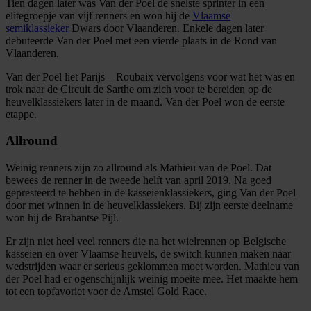
Tien dagen later was Van der Poel de snelste sprinter in een
elitegroepje van vijf renners en won hij de
Vlaamse
semiklassieker
Dwars door Vlaanderen. Enkele dagen later
debuteerde Van der Poel met een vierde plaats in de Rond van
Vlaanderen.
Van der Poel liet Parijs – Roubaix vervolgens voor wat het was en
trok naar de Circuit de Sarthe om zich voor te bereiden op de
heuvelklassiekers later in de maand. Van der Poel won de eerste
etappe.
Allround
Weinig renners zijn zo allround als Mathieu van de Poel. Dat
bewees de renner in de tweede helft van april 2019. Na goed
gepresteerd te hebben in de kasseienklassiekers, ging Van der Poel
door met winnen in de heuvelklassiekers. Bij zijn eerste deelname
won hij de Brabantse Pijl.
Er zijn niet heel veel renners die na het wielrennen op Belgische
kasseien en over Vlaamse heuvels, de switch kunnen maken naar
wedstrijden waar er serieus geklommen moet worden. Mathieu van
der Poel had er ogenschijnlijk weinig moeite mee. Het maakte hem
tot een topfavoriet voor de Amstel Gold Race.