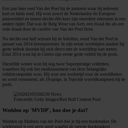
Een jaar later reed Van der Poel bij de junioren waar hij iedereen
kort en klein reed. Hij won zowel de Nederlandse én Europese
juniorentitel en moest slechts één keer zijn meerdere erkennen in een
andere rijder. Dat was de Belg Wout van Aert, een rivaal die als een
rode draad door de carrière van Van der Poel fietst.
Na slechts een half seizoen bij de beloften, werd Van der Poel in
januari van 2014 beroepsrenner. In zijn eerste wedstijden maakte hij
grote indruk doordat hij zich direct met de wereldtop kan meten.
Eind 2014 won hij in Gieten zijn eerste grote veldrit bij de profs.
Diezelfde winter won hij nog twee Superprestige veldritten,
waardoor hij ook het eindklassement van deze belangrijke
veldritcompetitie won. Hij won een wedstrijd voor de wereldbeker
en werd verrassend, als 19-jarige, in Tsjechië wereldkampioen bij de
profs.
Fotocredit: Getty Images/Red Bull Content Pool
Wedden op 'MVDP', hoe doe je dat?
Wedden op Mathieu van der Poel doe je bij een bookmaker. De
wielersport is een geen sport waarbij de meeste bookmakers