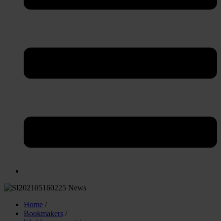
Home
/
Bookmakers
/