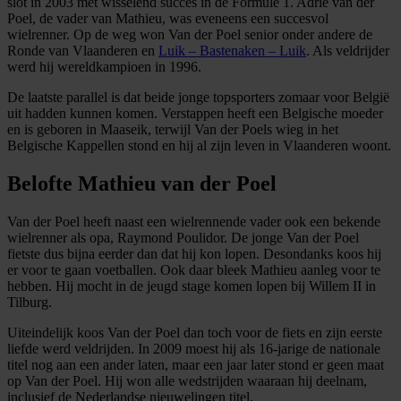
slot in 2003 met wisselend succes in de Formule 1. Adrie van der
Poel, de vader van Mathieu, was eveneens een succesvol
wielrenner. Op de weg won Van der Poel senior onder andere de
Ronde van Vlaanderen en
Luik – Bastenaken – Luik
. Als veldrijder
werd hij wereldkampioen in 1996.
De laatste parallel is dat beide jonge topsporters zomaar voor België
uit hadden kunnen komen. Verstappen heeft een Belgische moeder
en is geboren in Maaseik, terwijl Van der Poels wieg in het
Belgische Kappellen stond en hij al zijn leven in Vlaanderen woont.
Belofte Mathieu van der Poel
Van der Poel heeft naast een wielrennende vader ook een bekende
wielrenner als opa, Raymond Poulidor. De jonge Van der Poel
fietste dus bijna eerder dan dat hij kon lopen. Desondanks koos hij
er voor te gaan voetballen. Ook daar bleek Mathieu aanleg voor te
hebben. Hij mocht in de jeugd stage komen lopen bij Willem II in
Tilburg.
Uiteindelijk koos Van der Poel dan toch voor de fiets en zijn eerste
liefde werd veldrijden. In 2009 moest hij als 16-jarige de nationale
titel nog aan een ander laten, maar een jaar later stond er geen maat
op Van der Poel. Hij won alle wedstrijden waaraan hij deelnam,
inclusief de Nederlandse nieuwelingen titel.