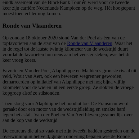
eindklassement van de BinckBank Tour én werd voor de tweede
keer zijn carrière Nederlands Kampioen op de weg. Hét hoogtepunt
moest toen echter nog komen.
Ronde van Vlaanderen
Op zondag 18 oktober 2020 stond Van der Poel als één van de
topfavorieten aan de start van de
Ronde van Vlaanderen
. Waar het
in de regel tot de laatste twintig kilometer van de wedstrijd duurt
voordat de favorieten hun neus aan het venster steken, was het dit
keer vroeg koers.
Favorieten Van der Poel, Alaphilippe en Mathieu’s grootste rivaal uit
veld, Wout van Aert, ook een bewezen wegrenner geworden,
demarreerden op initiatief van Alaphilippe met nog bijna vijftig
kilometer voor de wielen uit een eerste groep. Ze slokten de vroege
kopgroep alsof ze stilstonden.
Toen sloeg voor Alaphilippe het noodlot toe. De Fransman werd
geraakt door een motor van de wedstrijdleiding en smakte hard
tegen het asfalt. Van der Poel en Van Aert bleven gezamenlijk over
aan de kop van de wedstrijd.
De coureurs die al zo vaak met zijn tweeën hadden gestreden om de
overwinning in het veld, gingen onderling bepalen wie de Ronde