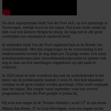
Na deze superprestatie hield Van der Poel zich, op een sprintzege in
Noorwegen, redelijk koest tot het najaar. Dat komt mede omdat hij
rijdt voor een kleinere Belgische ploeg, die lang niet in alle grote
wedstrijden een automatisch startrecht heeft.
In september hield Van der Poel ongekend huis in de Ronde van
Groot-Brittannië. Met drie etappezeges én de overwinning in het
eindklassement toonde de nog altijd pas 24-jarige renner zich naast
keienklassiekerspecialist, heuvelklassiekerspecialist en sprinter ook
nog in staat om een meerdaagse etappekoers op zijn naam te
schrijven.
In 2020 stond de hele wereld en dus ook de wielerkalender in het
teken van de problematiek rondom Covid-19. Het hele klassieker
voorjaar en de grote ronden werden geschrapt. Alles werd verplaatst
naar het najaar. Het zorgde vanaf september voor een overvol
programma en Van der Poel gedijde er prima bij.
e
Hij won een etappe in de Tirreno-Adriatico, werd 13
in zijn eerste
e
Milaan-San Remo, 9
in Gent-Wevelgem, won een etappe en het