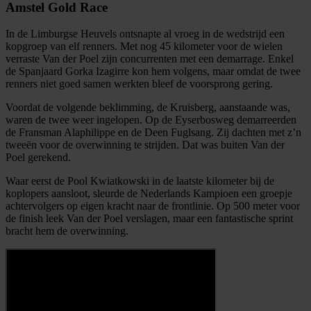
Amstel Gold Race
In de Limburgse Heuvels ontsnapte al vroeg in de wedstrijd een
kopgroep van elf renners. Met nog 45 kilometer voor de wielen
verraste Van der Poel zijn concurrenten met een demarrage. Enkel
de Spanjaard Gorka Izagirre kon hem volgens, maar omdat de twee
renners niet goed samen werkten bleef de voorsprong gering.
Voordat de volgende beklimming, de Kruisberg, aanstaande was,
waren de twee weer ingelopen. Op de Eyserbosweg demarreerden
de Fransman Alaphilippe en de Deen Fuglsang. Zij dachten met z’n
tweeën voor de overwinning te strijden. Dat was buiten Van der
Poel gerekend.
Waar eerst de Pool Kwiatkowski in de laatste kilometer bij de
koplopers aansloot, sleurde de Nederlands Kampioen een groepje
achtervolgers op eigen kracht naar de frontlinie. Op 500 meter voor
de finish leek Van der Poel verslagen, maar een fantastische sprint
bracht hem de overwinning.