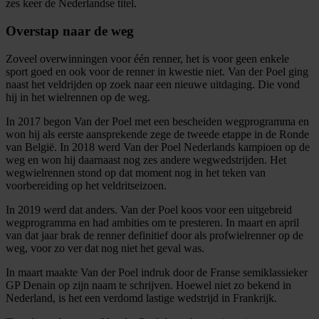
zes keer de Nederlandse titel.
informatie over uw gebruik van onze site met onze
partners voor social media, adverteren en analyse. Deze
Overstap naar de weg
partners kunnen deze gegevens combineren met andere
Zoveel overwinningen voor één renner, het is voor geen enkele
informatie die u aan ze heeft verstrekt of die ze hebben
sport goed en ook voor de renner in kwestie niet. Van der Poel ging
verzameld op basis van uw gebruik van hun services.
naast het veldrijden op zoek naar een nieuwe uitdaging. Die vond
hij in het wielrennen op de weg.
In 2017 begon Van der Poel met een bescheiden wegprogramma en
won hij als eerste aansprekende zege de tweede etappe in de Ronde
van België. In 2018 werd Van der Poel Nederlands kampioen op de
weg en won hij daarnaast nog zes andere wegwedstrijden. Het
wegwielrennen stond op dat moment nog in het teken van
voorbereiding op het veldritseizoen.
In 2019 werd dat anders. Van der Poel koos voor een uitgebreid
wegprogramma en had ambities om te presteren. In maart en april
van dat jaar brak de renner definitief door als profwielrenner op de
weg, voor zo ver dat nog niet het geval was.
In maart maakte Van der Poel indruk door de Franse semiklassieker
GP Denain op zijn naam te schrijven. Hoewel niet zo bekend in
Nederland, is het een verdomd lastige wedstrijd in Frankrijk.