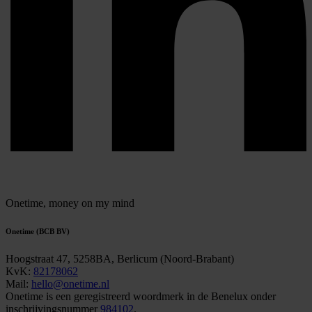
Onetime,
money on my mind
Onetime (BCB BV)
Hoogstraat 47, 5258BA, Berlicum (Noord-Brabant)
KvK:
82178062
Mail:
hello@onetime.nl
Onetime is een geregistreerd woordmerk in de Benelux onder
inschrijvingsnummer
984102
.