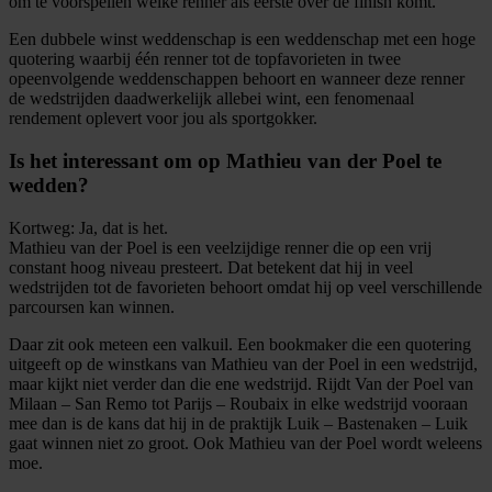
om te voorspellen welke renner als eerste over de finish komt.
Een dubbele winst weddenschap is een weddenschap met een hoge
quotering waarbij één renner tot de topfavorieten in twee
opeenvolgende weddenschappen behoort en wanneer deze renner
de wedstrijden daadwerkelijk allebei wint, een fenomenaal
rendement oplevert voor jou als sportgokker.
Is het interessant om op Mathieu van der Poel te
wedden?
Kortweg: Ja, dat is het.
Mathieu van der Poel is een veelzijdige renner die op een vrij
constant hoog niveau presteert. Dat betekent dat hij in veel
wedstrijden tot de favorieten behoort omdat hij op veel verschillende
parcoursen kan winnen.
Daar zit ook meteen een valkuil. Een bookmaker die een quotering
uitgeeft op de winstkans van Mathieu van der Poel in een wedstrijd,
maar kijkt niet verder dan die ene wedstrijd. Rijdt Van der Poel van
Milaan – San Remo tot Parijs – Roubaix in elke wedstrijd vooraan
mee dan is de kans dat hij in de praktijk Luik – Bastenaken – Luik
gaat winnen niet zo groot. Ook Mathieu van der Poel wordt weleens
moe.