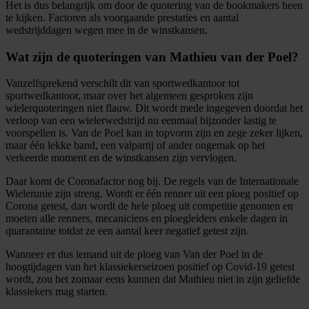
Het is dus belangrijk om door de quotering van de bookmakers heen
te kijken. Factoren als voorgaande prestaties en aantal
wedstrijddagen wegen mee in de winstkansen.
Wat zijn de quoteringen van Mathieu van der Poel?
Vanzelfsprekend verschilt dit van sportwedkantoor tot
sportwedkantoor, maar over het algemeen gesproken zijn
wielerquoteringen niet flauw. Dit wordt mede ingegeven doordat het
verloop van een wielerwedstrijd nu eenmaal bijzonder lastig te
voorspellen is. Van de Poel kan in topvorm zijn en zege zeker lijken,
maar één lekke band, een valpartij of ander ongemak op het
verkeerde moment en de winstkansen zijn vervlogen.
Daar komt de Coronafactor nog bij. De regels van de Internationale
Wielerunie zijn streng. Wordt er één renner uit een ploeg positief op
Corona getest, dan wordt de hele ploeg uit competitie genomen en
moeten alle renners, mecaniciens en ploegleiders enkele dagen in
quarantaine totdat ze een aantal keer negatief getest zijn.
Wanneer er dus iemand uit de ploeg van Van der Poel in de
hoogtijdagen van het klassiekerseizoen positief op Covid-19 getest
wordt, zou het zomaar eens kunnen dat Mathieu niet in zijn geliefde
klassiekers mag starten.