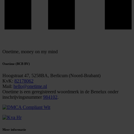
Onetime,
money on my mind
Onetime (BCB BV)
Hoogstraat 47, 5258BA, Berlicum (Noord-Brabant)
KvK:
82178062
Mail:
hello@onetime.nl
Onetime is een geregistreerd woordmerk in de Benelux onder
inschrijvingsnummer
984102
.
Meer informatie