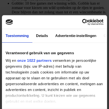
Gobble: 10 free games met winning wilds. Gobble kan er
zomaar voor kiezen om wild symbolen op de rijen te gooien.
Deze blijven dan net zolang staan tot er een wincombinatie is.
Uitleg free games Flint en Switch
Helaas heb ik de frost en gobble free games niet gekregen. Zodra je
Toestemming
Details
Advertentie-instellingen
Ov
de free games 12 keer hebt gekregen mag je wel kiezen welke free
games je wilt spelen.
De verschillende free games maken het spelen van deze online slot
Verantwoord gebruik van uw gegevens
erg leuk. Echter vind ik het jammer dat je pas na 12 keer mag kiezen
welke draak je wilt. Aangezien je dan al makkelijk 1500-2000 spins
Wij en
onze 1022 partners
verwerken je persoonlijke
gespeeld moet hebben.
gegevens (bijv. uw IP-adres) met behulp van
Andere online slots van Microgaming met leuke free games.
technologieën zoals cookies om informatie op uw
apparaat op te slaan en te gebruiken met als doel
Bridesmaids
;
gepersonaliseerde advertenties en content, metingen aan
Jurassic Park
;
Football-Star
.
advertenties en content, inzicht in publiek en
productontwikkeling. U kunt kiezen wie uw gegevens
Conclusie online gokkast Dragonz
gebruikt en met welke doelen.