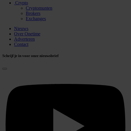
Crypto
Cryptomunten
Brokers
Exchanges
Nieuws
Over Onetime
Adverteren
Contact
Schrijf je in voor onze nieuwsbrief