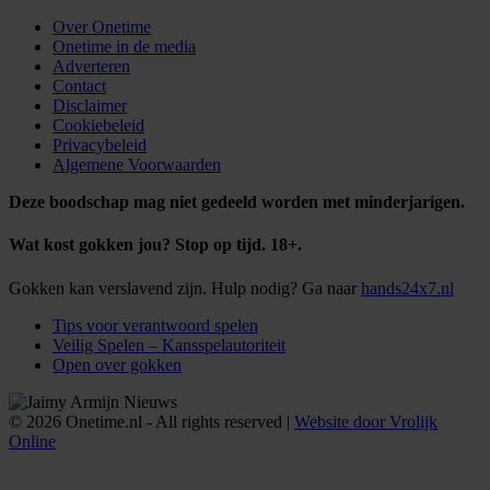
Over Onetime
Onetime in de media
Adverteren
Contact
Disclaimer
Cookiebeleid
Privacybeleid
Algemene Voorwaarden
Deze boodschap mag niet gedeeld worden met minderjarigen.
Wat kost gokken jou? Stop op tijd. 18+.
Gokken kan verslavend zijn. Hulp nodig? Ga naar
hands24x7.nl
Tips voor verantwoord spelen
Veilig Spelen – Kansspelautoriteit
Open over gokken
© 2026 Onetime.nl - All rights reserved |
Website door Vrolijk
Online