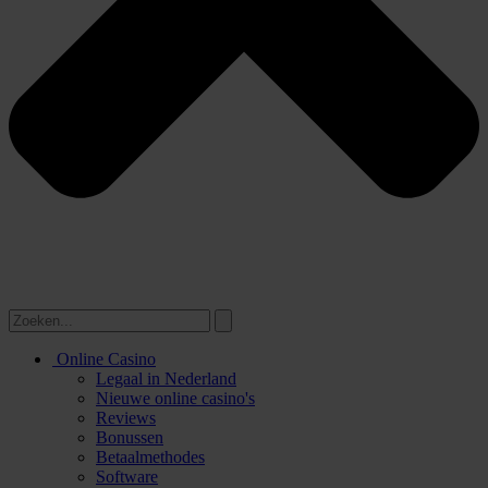
Online Casino
Legaal in Nederland
Nieuwe online casino's
Reviews
Bonussen
Betaalmethodes
Software