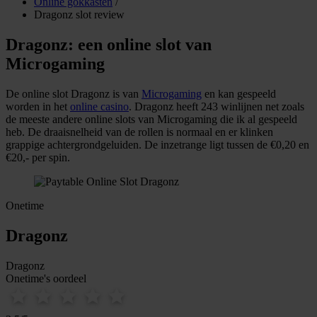
Online gokkasten
/
Dragonz slot review
Dragonz: een online slot van
Microgaming
De online slot Dragonz is van
Microgaming
en kan gespeeld
worden in het
online casino
. Dragonz heeft 243 winlijnen net zoals
de meeste andere online slots van Microgaming die ik al gespeeld
heb. De draaisnelheid van de rollen is normaal en er klinken
grappige achtergrondgeluiden. De inzetrange ligt tussen de €0,20 en
€20,- per spin.
Onetime
Dragonz
Dragonz
Onetime's oordeel