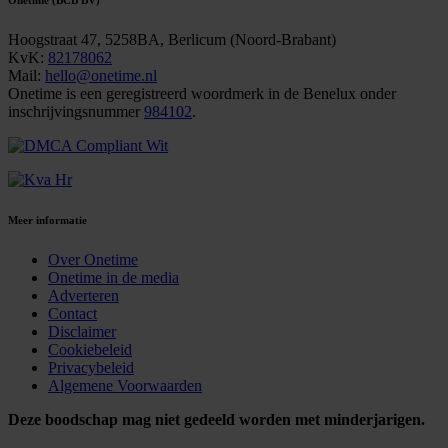
Hoogstraat 47, 5258BA, Berlicum (Noord-Brabant)
KvK:
82178062
Mail:
hello@onetime.nl
Onetime is een geregistreerd woordmerk in de Benelux onder
inschrijvingsnummer
984102
.
Meer informatie
Over Onetime
Onetime in de media
Adverteren
Contact
Disclaimer
Cookiebeleid
Privacybeleid
Algemene Voorwaarden
Deze boodschap mag niet gedeeld worden met minderjarigen.