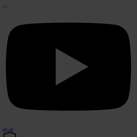
on air