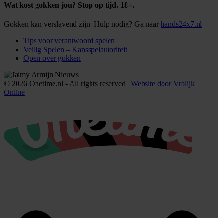
Wat kost gokken jou? Stop op tijd. 18+.
Gokken kan verslavend zijn. Hulp nodig? Ga naar
hands24x7.nl
Tips voor verantwoord spelen
Veilig Spelen – Kansspelautoriteit
Open over gokken
© 2026 Onetime.nl - All rights reserved |
Website door Vrolijk
Online