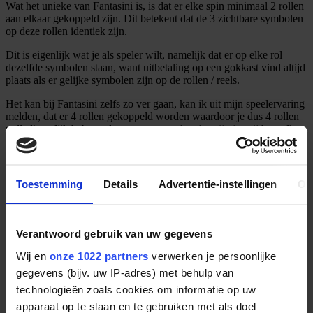
Wat het unieke van Fantasini is, is dat er elke spin minimaal 2 rollen
aan elkaar gekoppeld zijn. Dit betekent dat de 3 zichtbare symbolen
op deze rollen identiek zijn.
Dit is eigenlijk wat je als speler wilt, namelijk dat er op elke rol
dezelfde symbolen staan, want uitbetaling op een gokkast vind altijd
plaats als er gelijke symbolen zijn op de rollen / reels.
Het kan bij Fantasini zelfs zo ver gaan, kan ik uit mijn speelervaring
melden, dat er 4 rollen gekoppeld worden waardoor je dus 4 rollen
volledig gelijk hebt en dus een gegarandeerde prijs (tenzij het rollen
2 tot en met 5 zijn, en de eerste rol compleet anders is).
Wild Symbool
Toestemming
Details
Advertentie-instellingen
Ov
Wild symbolen zijn heel erg beperkt
Verantwoord gebruik van uw gegevens
Tot mijn spijt, en waarschijnlijk tot de teleurstelling van meerdere
online casino spelers, is het maar mager gesteld met de wild
Wij en
onze 1022 partners
verwerken je persoonlijke
symbolen bij deze speelautomaat.
gegevens (bijv. uw IP-adres) met behulp van
Nu ik terugdenk aan mijn speeltijd die ik heb gehad op Fantasini –
technologieën zoals cookies om informatie op uw
Master of Mystery is er niet eens 1 keer een wild symbool actief
apparaat op te slaan en te gebruiken met als doel
geweest. De wild symbolen zijn toch vaak de ‘moneymakers' op een