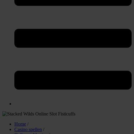
Home
/
Casino spellen
/