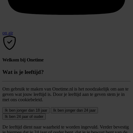
on air
Welkom bij Onetime
Wat is je leeftijd?
Om gebruik te maken van Onetime.nl is het noodzakelijk om aan te
geven wat jouw leeftijd is. Door je leeftijd aan te geven stem je in
met ons cookiebeleid.
Ik ben jonger dan 18 jaar
Ik ben jonger dan 24 jaar
Ik ben 24 jaar of ouder
De leeftijd dient naar waarheid te worden ingevuld. Verder bevestig
je hiermee dat je 24 jaar of ouder bent, dat je je bewust bent van de