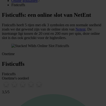
Online gokkasten
/
Fisticuffs
Fisticuffs: een online slot van NetEnt
Fisticuffs heeft 5 rijen met elk 3 symbolen en een normale snelheid
zoals we dat gewend zijn van de online slots van
Netent
. De
inzetrange ligt tussen de 20 cent en 200 euro per spin, deze online
slot is dus ook geschikt voor de highrollers.
Onetime
Fisticuffs
Fisticuffs
Onetime's oordeel
3,5
/
5