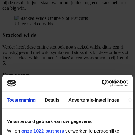
bij de respin blijven staan waardoor je dus nog eens kans hebt op
een big win.
Uitleg stacked wilds
Stacked wilds
Verder heeft deze online slot ook nog stacked wilds, dit is een rij
volledig gevuld met wild symbolen 3 stuks dus bij deze online slot.
Deze stacked wilds kunnen ‘helaas' alleen voorkomen in rij 1 en rij
5.
Free games
Wat ik erg jammer vind bij deze online slot van Netent is dat er geen
free games zijn, maar ook geen bonusspel zoals bij Jimi
Hendrix,
Spinate Grande
of Koi Princess. Ook ontbreekt er een leuk
Toestemming
Details
Advertentie-instellingen
Ov
intro filmpje.
Mijn review over deze online gokkast
Verantwoord gebruik van uw gegevens
Mijn mening over deze online slot is niet zo positief aangezien er
Wij en
onze 1022 partners
verwerken je persoonlijke
een paar belangrijke dingen voor mij persoonlijk ontbreken.