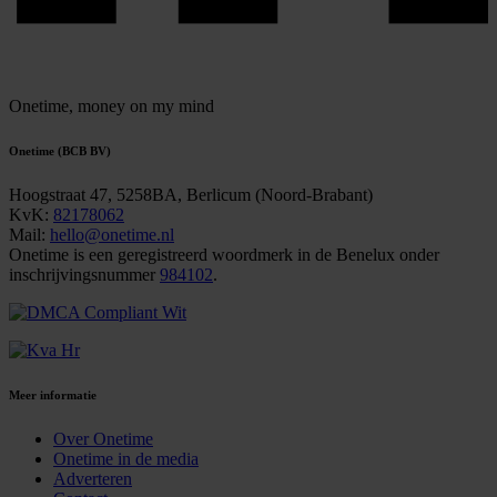
Onetime,
money on my mind
Onetime (BCB BV)
Hoogstraat 47, 5258BA, Berlicum (Noord-Brabant)
KvK:
82178062
Mail:
hello@onetime.nl
Onetime is een geregistreerd woordmerk in de Benelux onder
inschrijvingsnummer
984102
.
Meer informatie
Over Onetime
Onetime in de media
Adverteren