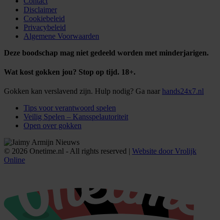
Contact
Disclaimer
Cookiebeleid
Privacybeleid
Algemene Voorwaarden
Deze boodschap mag niet gedeeld worden met minderjarigen.
Wat kost gokken jou? Stop op tijd. 18+.
Gokken kan verslavend zijn. Hulp nodig? Ga naar
hands24x7.nl
Tips voor verantwoord spelen
Veilig Spelen – Kansspelautoriteit
Open over gokken
© 2026 Onetime.nl - All rights reserved |
Website door Vrolijk
Online