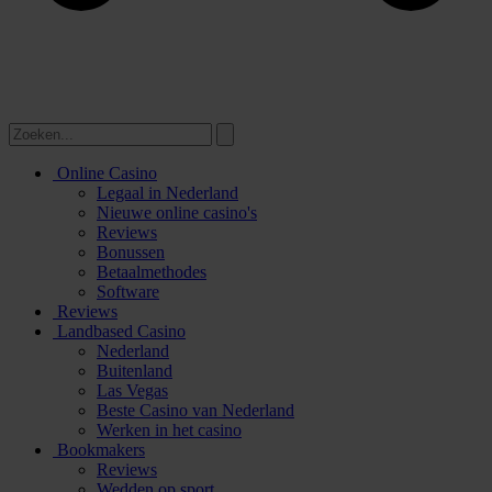
Online Casino
Legaal in Nederland
Nieuwe online casino's
Reviews
Bonussen
Betaalmethodes
Software
Reviews
Landbased Casino
Nederland
Buitenland
Las Vegas
Beste Casino van Nederland
Werken in het casino
Bookmakers
Reviews
Wedden op sport