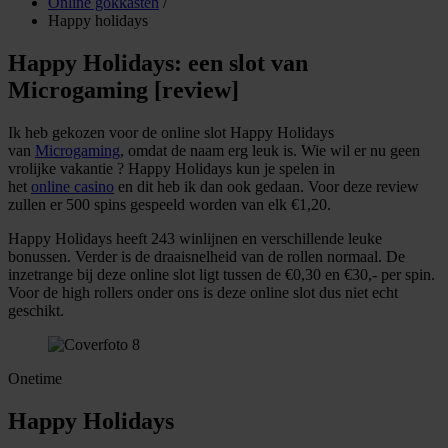
Online gokkasten
/
Happy holidays
Happy Holidays: een slot van
Microgaming [review]
Ik heb gekozen voor de online slot Happy Holidays
van
Microgaming
, omdat de naam erg leuk is. Wie wil er nu geen
vrolijke vakantie ? Happy Holidays kun je spelen in
het
online casino
en dit heb ik dan ook gedaan. Voor deze review
zullen er 500 spins gespeeld worden van elk €1,20.
Happy Holidays heeft 243 winlijnen en verschillende leuke
bonussen. Verder is de draaisnelheid van de rollen normaal. De
inzetrange bij deze online slot ligt tussen de €0,30 en €30,- per spin.
Voor de high rollers onder ons is deze online slot dus niet echt
geschikt.
Onetime
Happy Holidays