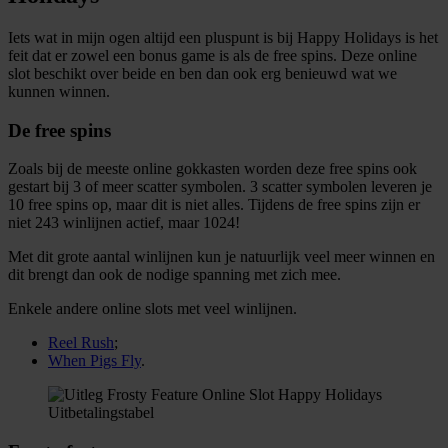
Iets wat in mijn ogen altijd een pluspunt is bij Happy Holidays is het
feit dat er zowel een bonus game is als de free spins. Deze online
slot beschikt over beide en ben dan ook erg benieuwd wat we
kunnen winnen.
De free spins
Zoals bij de meeste online gokkasten worden deze free spins ook
gestart bij 3 of meer scatter symbolen. 3 scatter symbolen leveren je
10 free spins op, maar dit is niet alles. Tijdens de free spins zijn er
niet 243 winlijnen actief, maar 1024!
Met dit grote aantal winlijnen kun je natuurlijk veel meer winnen en
dit brengt dan ook de nodige spanning met zich mee.
Enkele andere online slots met veel winlijnen.
Reel Rush
;
When Pigs Fly
.
Uitbetalingstabel