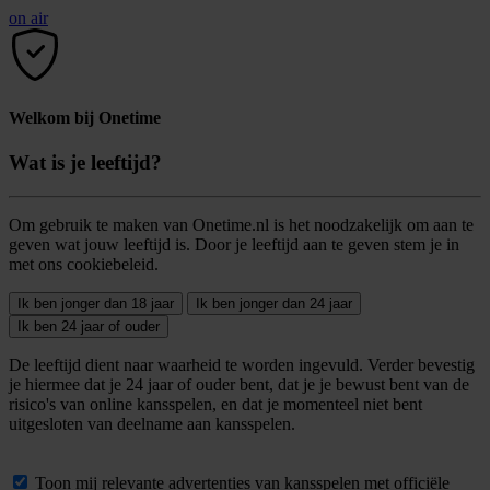
on air
Welkom bij Onetime
Wat is je leeftijd?
Om gebruik te maken van Onetime.nl is het noodzakelijk om aan te
geven wat jouw leeftijd is. Door je leeftijd aan te geven stem je in
met ons cookiebeleid.
Ik ben jonger dan 18 jaar
Ik ben jonger dan 24 jaar
Ik ben 24 jaar of ouder
De leeftijd dient naar waarheid te worden ingevuld. Verder bevestig
je hiermee dat je 24 jaar of ouder bent, dat je je bewust bent van de
risico's van online kansspelen, en dat je momenteel niet bent
uitgesloten van deelname aan kansspelen.
Toon mij relevante advertenties van kansspelen met officiële