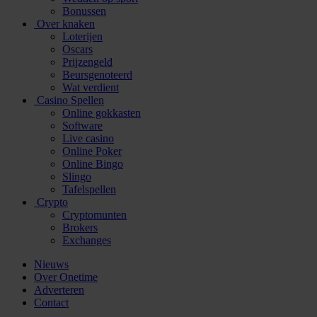
Bonussen
Over knaken
Loterijen
Oscars
Prijzengeld
Beursgenoteerd
Wat verdient
Casino Spellen
Online gokkasten
Software
Live casino
Online Poker
Online Bingo
Slingo
Tafelspellen
Crypto
Cryptomunten
Brokers
Exchanges
Nieuws
Over Onetime
Adverteren
Contact