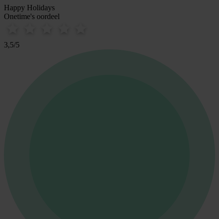
Happy Holidays
Onetime's oordeel
3,5
/
5