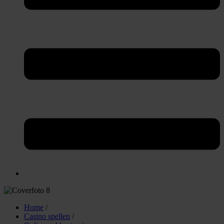
Home
/
Casino spellen
/