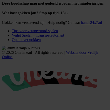
Deze boodschap mag niet gedeeld worden met minderjarigen.
Wat kost gokken jou? Stop op tijd. 18+.
Gokken kan verslavend zijn. Hulp nodig? Ga naar
hands24x7.nl
Tips voor verantwoord spelen
Veilig Spelen – Kansspelautoriteit
Open over gokken
© 2026 Onetime.nl - All rights reserved |
Website door Vrolijk
Online