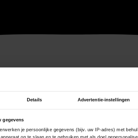
Details
Advertentie-instellingen
w gegevens
erwerken je persoonlijke gegevens (bijv. uw IP-adres) met behul
apparaat op te slaan en te gebruiken met als doel gepersonalise