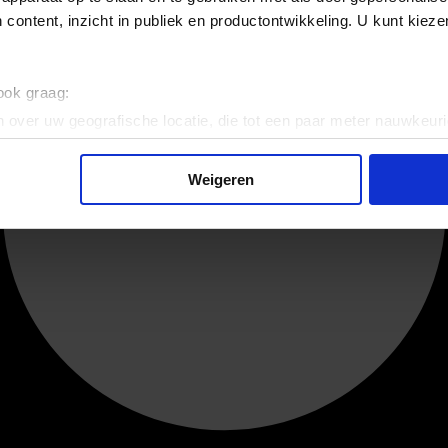
 content, inzicht in publiek en productontwikkeling. U kunt kiez
 ook graag:
 over uw geografische locatie, die tot een paar meter nauwkeuri
eren door het actief te scannen op specifieke eigenschappen (fing
onlijke gegevens worden verwerkt en stel uw voorkeuren in he
Weigeren
jzigen of intrekken in de Cookieverklaring.
ent en advertenties te personaliseren, om functies voor social
. Ook delen we informatie over uw gebruik van onze site met on
e. Deze partners kunnen deze gegevens combineren met andere i
erzameld op basis van uw gebruik van hun services.