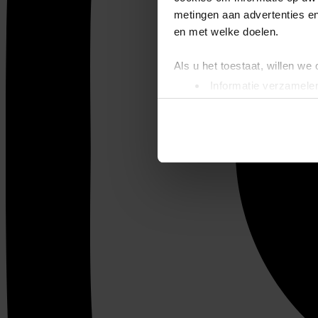
metingen aan advertenties en
en met welke doelen.
Als u het toestaat, willen we
Informatie verzamelen
Uw apparaat identific
Lees meer over hoe uw perso
toestemming op elk moment wi
We gebruiken cookies om cont
websiteverkeer te analyseren
media, adverteren en analys
verstrekt of die ze hebben v