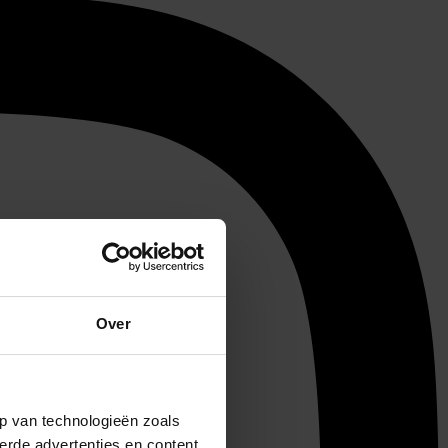
Over
p van technologieën zoals
erde advertenties en content,