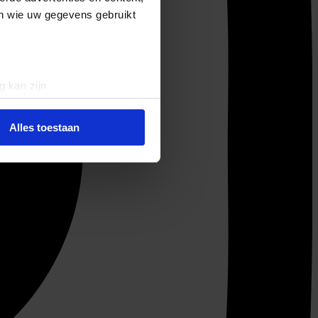
en wie uw gegevens gebruikt
g kan zijn
erprinting)
t
detailgedeelte
in. U kunt uw
Alles toestaan
 media te bieden en om ons
ze partners voor social
nformatie die u aan ze heeft