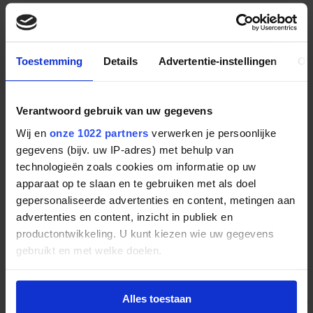
Bonus
Behalve free games is er ook nog een leuke bonus bij Secret Code.
Toestemming
Details
Advertentie-instellingen
Ov
Het bonus symbool is het symbool van een sleutel in een sleutelgat.
Dit symbool kan alleen voorkomen op de rollen 3, 4 en 5. Je hebt
het symbool op elke rol nodig om de bonus te activeren.
Verantwoord gebruik van uw gegevens
Tijdens de bonus is het de bedoeling dat je kisten open maakt met
sleutels. De kisten worden vastgehouden door beelden. Als het
Wij en
onze 1022 partners
verwerken je persoonlijke
masker van het beeld afvalt terwijl je de kist open maakt en
gegevens (bijv. uw IP-adres) met behulp van
hieronder zit een Maria gezicht dan zal je een prijs krijgen.
technologieën zoals cookies om informatie op uw
Zit er echter een duivel onder het masker dan zal je geen prijs
apparaat op te slaan en te gebruiken met als doel
winnen. Het bonusspel is afgelopen als alle sleutels op zijn. In de
gepersonaliseerde advertenties en content, metingen aan
video onder deze review is de bonus ook te zien.
advertenties en content, inzicht in publiek en
Wild feature
productontwikkeling. U kunt kiezen wie uw gegevens
gebruikt en met welke doelen.
Deze gokkast kent ook nog een leuke wild feature. Krijg je een wild
symbool op de rijen 2, 3, of 4 dan zal deze expanden over de hele rij
(ook wel expanding wilds genoemd). Hierdoor kun je flink winnen.
Als u het toestaat, willen we ook graag:
Alles toestaan
Informatie verzamelen over uw geografische
Helaas was dit niet voor mij weggelegd, maar misschien heb jij meer