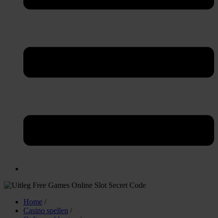
Home
/
Casino spellen
/