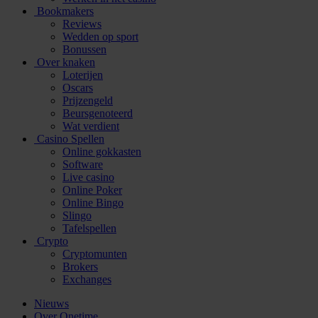
Bookmakers
Reviews
Wedden op sport
Bonussen
Over knaken
Loterijen
Oscars
Prijzengeld
Beursgenoteerd
Wat verdient
Casino Spellen
Online gokkasten
Software
Live casino
Online Poker
Online Bingo
Slingo
Tafelspellen
Crypto
Cryptomunten
Brokers
Exchanges
Nieuws
Over Onetime