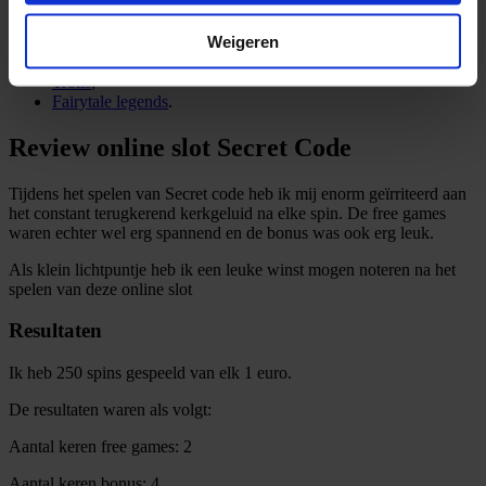
geluk bij dit casino! Vind je deze online slot van Netent niet leuk
locatie, die tot een paar meter nauwkeurig kan zijn
dan kun je altijd een andere online slot proberen.
Uw apparaat identificeren door het actief te
Weigeren
scannen op specifieke eigenschappen (fingerprinting)
Eggomatic
;
Trolls
;
Lees meer over hoe uw persoonlijke gegevens worden
Fairytale legends
.
verwerkt en stel uw voorkeuren in het
detailgedeelte
in.
Review online slot Secret Code
U kunt uw toestemming op elk moment wijzigen of
intrekken in de Cookieverklaring.
Tijdens het spelen van Secret code heb ik mij enorm geïrriteerd aan
het constant terugkerend kerkgeluid na elke spin. De free games
We gebruiken cookies om content en advertenties te
waren echter wel erg spannend en de bonus was ook erg leuk.
personaliseren, om functies voor social media te bieden
Als klein lichtpuntje heb ik een leuke winst mogen noteren na het
en om ons websiteverkeer te analyseren. Ook delen we
spelen van deze online slot
informatie over uw gebruik van onze site met onze
partners voor social media, adverteren en analyse. Deze
Resultaten
partners kunnen deze gegevens combineren met andere
Ik heb 250 spins gespeeld van elk 1 euro.
informatie die u aan ze heeft verstrekt of die ze hebben
verzameld op basis van uw gebruik van hun services.
De resultaten waren als volgt:
Aantal keren free games: 2
Aantal keren bonus: 4