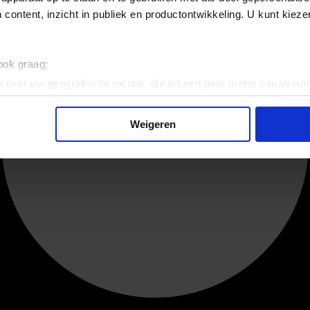
 content, inzicht in publiek en productontwikkeling. U kunt kiez
 ook graag:
 over uw geografische locatie, die tot een paar meter nauwkeuri
eren door het actief te scannen op specifieke eigenschappen (fing
onlijke gegevens worden verwerkt en stel uw voorkeuren in he
Weigeren
jzigen of intrekken in de Cookieverklaring.
ent en advertenties te personaliseren, om functies voor social
. Ook delen we informatie over uw gebruik van onze site met on
e. Deze partners kunnen deze gegevens combineren met andere i
erzameld op basis van uw gebruik van hun services.