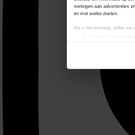
metingen aan advertenties en
en met welke doelen.
Als u het toestaat, willen we
Informatie verzamelen
Uw apparaat identific
Lees meer over hoe uw perso
toestemming op elk moment wi
We gebruiken cookies om cont
websiteverkeer te analyseren
media, adverteren en analys
verstrekt of die ze hebben v