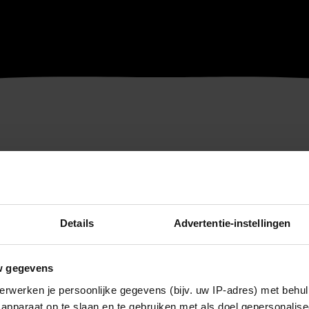
Details
Advertentie-instellingen
w gegevens
erwerken je persoonlijke gegevens (bijv. uw IP-adres) met behul
apparaat op te slaan en te gebruiken met als doel gepersonalise