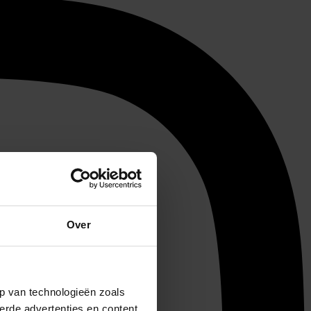
Over
p van technologieën zoals
erde advertenties en content,