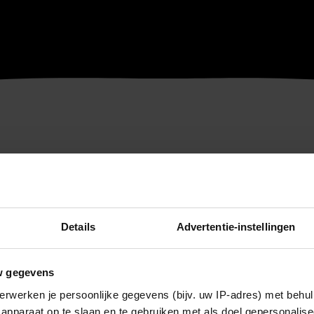
Details
Advertentie-instellingen
w gegevens
erwerken je persoonlijke gegevens (bijv. uw IP-adres) met behul
apparaat op te slaan en te gebruiken met als doel gepersonalise