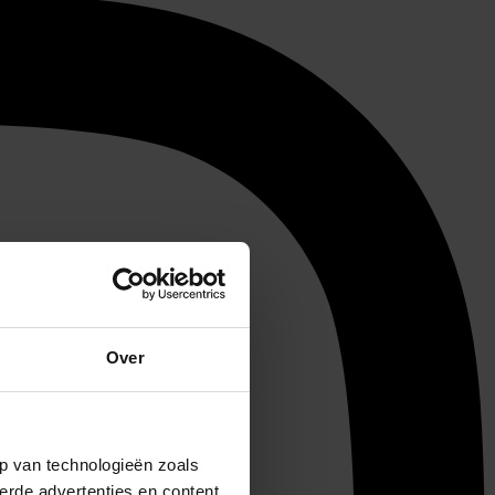
Over
p van technologieën zoals
erde advertenties en content,