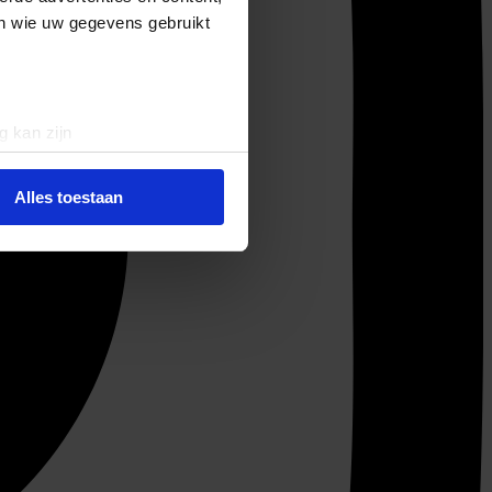
en wie uw gegevens gebruikt
g kan zijn
erprinting)
t
detailgedeelte
in. U kunt uw
Alles toestaan
 media te bieden en om ons
ze partners voor social
nformatie die u aan ze heeft