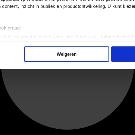
 content, inzicht in publiek en productontwikkeling. U kunt kiez
 ook graag:
 over uw geografische locatie, die tot een paar meter nauwkeuri
eren door het actief te scannen op specifieke eigenschappen (fing
onlijke gegevens worden verwerkt en stel uw voorkeuren in he
Weigeren
jzigen of intrekken in de Cookieverklaring.
ent en advertenties te personaliseren, om functies voor social
. Ook delen we informatie over uw gebruik van onze site met on
e. Deze partners kunnen deze gegevens combineren met andere i
erzameld op basis van uw gebruik van hun services.