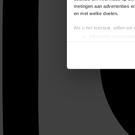
metingen aan advertenties en
en met welke doelen.
Als u het toestaat, willen we
Informatie verzamelen
Uw apparaat identific
Lees meer over hoe uw perso
toestemming op elk moment wi
We gebruiken cookies om cont
websiteverkeer te analyseren
media, adverteren en analys
verstrekt of die ze hebben v