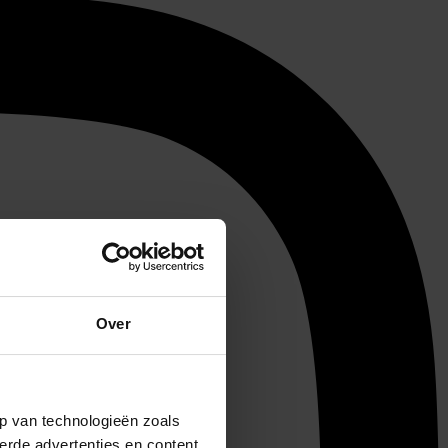
Over
p van technologieën zoals
erde advertenties en content,