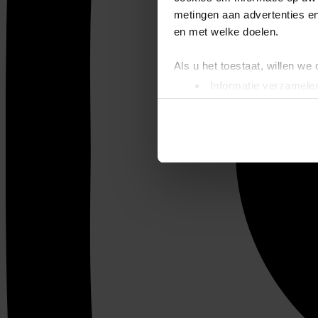
metingen aan advertenties en
en met welke doelen.
Als u het toestaat, willen we
Informatie verzamelen
Uw apparaat identific
Lees meer over hoe uw perso
toestemming op elk moment wi
We gebruiken cookies om cont
websiteverkeer te analyseren
media, adverteren en analys
verstrekt of die ze hebben v