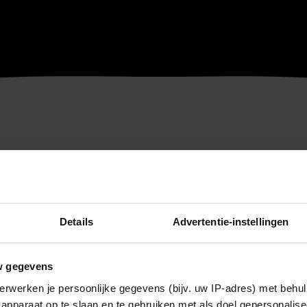
Details
Advertentie-instellingen
w gegevens
erwerken je persoonlijke gegevens (bijv. uw IP-adres) met behul
apparaat op te slaan en te gebruiken met als doel gepersonalise