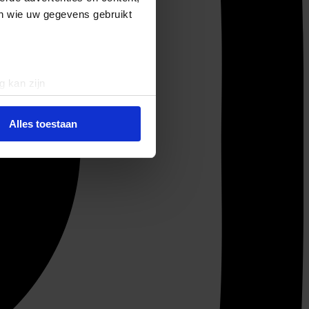
en wie uw gegevens gebruikt
g kan zijn
erprinting)
t
detailgedeelte
in. U kunt uw
Alles toestaan
 media te bieden en om ons
ze partners voor social
nformatie die u aan ze heeft