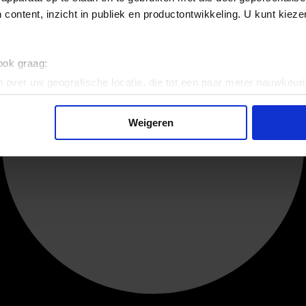
 content, inzicht in publiek en productontwikkeling. U kunt kiez
 ook graag:
 over uw geografische locatie, die tot een paar meter nauwkeuri
eren door het actief te scannen op specifieke eigenschappen (fing
onlijke gegevens worden verwerkt en stel uw voorkeuren in he
Weigeren
jzigen of intrekken in de Cookieverklaring.
ent en advertenties te personaliseren, om functies voor social
. Ook delen we informatie over uw gebruik van onze site met on
e. Deze partners kunnen deze gegevens combineren met andere i
erzameld op basis van uw gebruik van hun services.