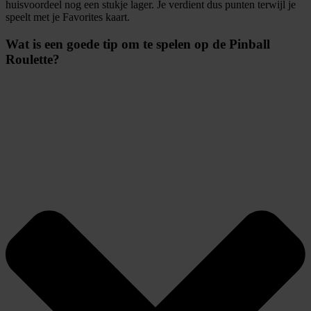
huisvoordeel nog een stukje lager. Je verdient dus punten terwijl je
speelt met je Favorites kaart.
Wat is een goede tip om te spelen op de Pinball
Roulette?