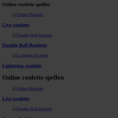
Online roulette spellen
Live roulette
Double Ball Roulette
Lightning roulette
Online roulette spellen
Live roulette