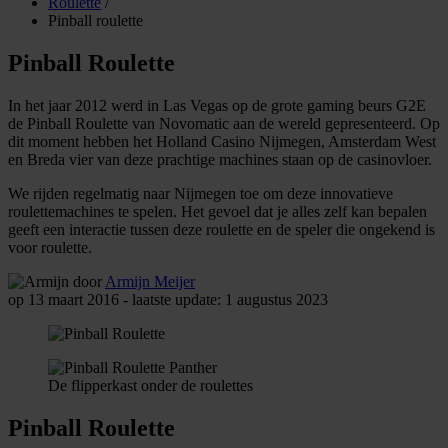
Roulette
/
Pinball roulette
Pinball Roulette
In het jaar 2012 werd in Las Vegas op de grote gaming beurs G2E
de Pinball Roulette van Novomatic aan de wereld gepresenteerd. Op
dit moment hebben het Holland Casino Nijmegen, Amsterdam West
en Breda vier van deze prachtige machines staan op de casinovloer.
We rijden regelmatig naar Nijmegen toe om deze innovatieve
roulettemachines te spelen. Het gevoel dat je alles zelf kan bepalen
geeft een interactie tussen deze roulette en de speler die ongekend is
voor roulette.
door
Armijn Meijer
op 13 maart 2016 - laatste update: 1 augustus 2023
De flipperkast onder de roulettes
Pinball Roulette