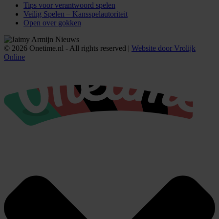
Tips voor verantwoord spelen
Veilig Spelen – Kansspelautoriteit
Open over gokken
© 2026 Onetime.nl - All rights reserved |
Website door Vrolijk
Online