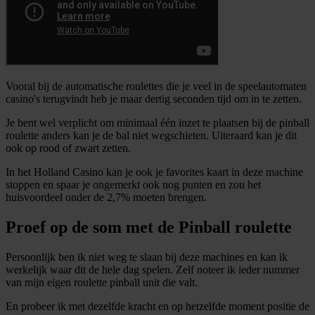
Vooral bij de automatische roulettes die je veel in de speelautomaten
casino's terugvindt heb je maar dertig seconden tijd om in te zetten.
Je bent wel verplicht om minimaal één inzet te plaatsen bij de pinball
roulette anders kan je de bal niet wegschieten. Uiteraard kan je dit
ook op rood of zwart zetten.
In het Holland Casino kan je ook je favorites kaart in deze machine
stoppen en spaar je ongemerkt ook nog punten en zou het
huisvoordeel onder de 2,7% moeten brengen.
Proef op de som met de Pinball roulette
Persoonlijk ben ik niet weg te slaan bij deze machines en kan ik
werkelijk waar dit de hele dag spelen. Zelf noteer ik ieder nummer
van mijn eigen roulette pinball unit die valt.
En probeer ik met dezelfde kracht en op hetzelfde moment positie de