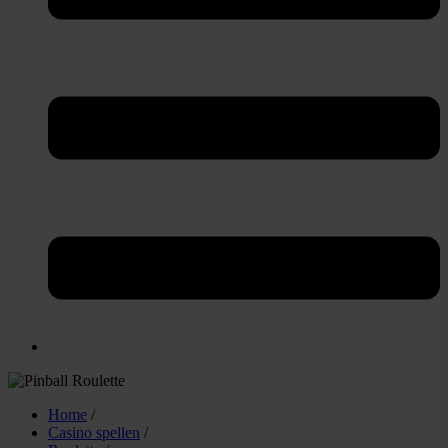
Home
/
Casino spellen
/