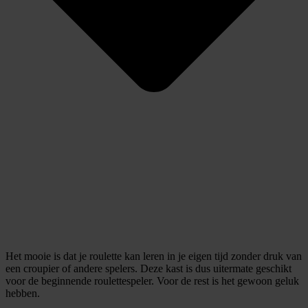
Het mooie is dat je roulette kan leren in je eigen tijd zonder druk van
een croupier of andere spelers. Deze kast is dus uitermate geschikt
voor de beginnende roulettespeler. Voor de rest is het gewoon geluk
hebben.