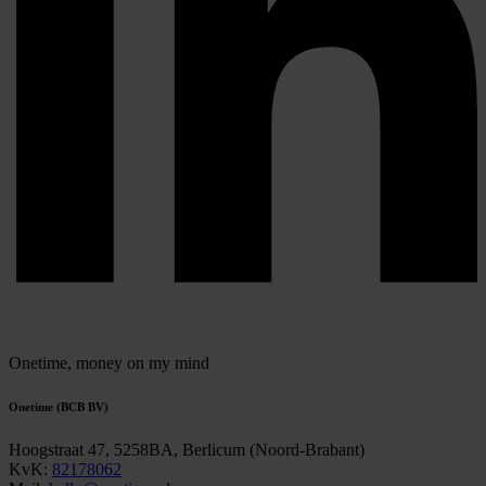
Onetime,
money on my mind
Onetime (BCB BV)
Hoogstraat 47, 5258BA, Berlicum (Noord-Brabant)
KvK:
82178062