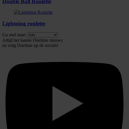
Double Ball Roulette
Lightning roulette
Ga snel naar:
Altijd het laatste Onetime nieuws
en volg
Onetime
op de socials!