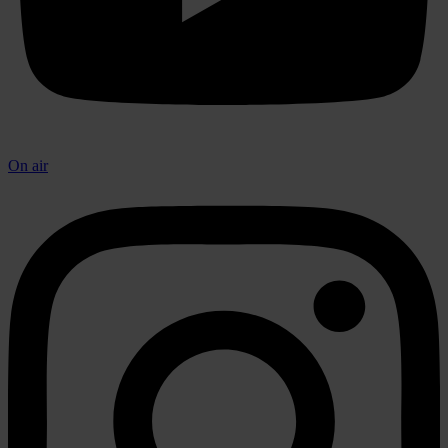
On air