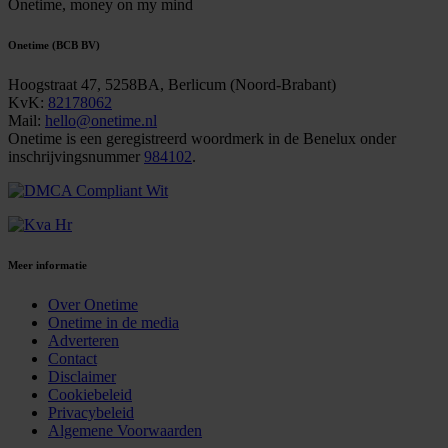
Onetime,
money on my mind
Onetime (BCB BV)
Hoogstraat 47, 5258BA, Berlicum (Noord-Brabant)
KvK:
82178062
Mail:
hello@onetime.nl
Onetime is een geregistreerd woordmerk in de Benelux onder
inschrijvingsnummer
984102
.
Meer informatie
Over Onetime
Onetime in de media
Adverteren
Contact
Disclaimer
Cookiebeleid
Privacybeleid
Algemene Voorwaarden