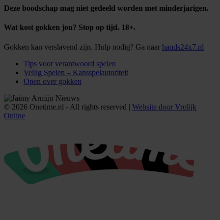
Deze boodschap mag niet gedeeld worden met minderjarigen.
Wat kost gokken jou? Stop op tijd. 18+.
Gokken kan verslavend zijn. Hulp nodig? Ga naar
hands24x7.nl
Tips voor verantwoord spelen
Veilig Spelen – Kansspelautoriteit
Open over gokken
© 2026 Onetime.nl - All rights reserved |
Website door Vrolijk
Online