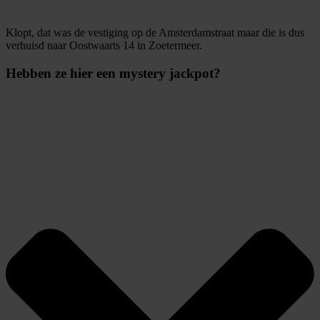
Klopt, dat was de vestiging op de Amsterdamstraat maar die is dus
verhuisd naar Oostwaarts 14 in Zoetermeer.
Hebben ze hier een mystery jackpot?