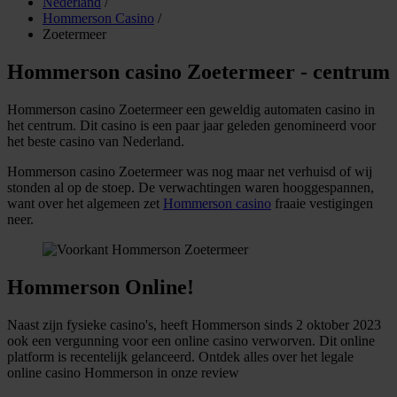
Nederland
/
Hommerson Casino
/
Zoetermeer
Hommerson casino Zoetermeer - centrum
Hommerson casino Zoetermeer een geweldig automaten casino in
het centrum. Dit casino is een paar jaar geleden genomineerd voor
het beste casino van Nederland.
Hommerson casino Zoetermeer was nog maar net verhuisd of wij
stonden al op de stoep. De verwachtingen waren hooggespannen,
want over het algemeen zet
Hommerson casino
fraaie vestigingen
neer.
Hommerson Online!
Naast zijn fysieke casino's, heeft Hommerson sinds 2 oktober 2023
ook een vergunning voor een online casino verworven. Dit online
platform is recentelijk gelanceerd. Ontdek alles over het legale
online casino Hommerson in onze review