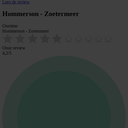
Lees de review
Hommerson - Zoetermeer
Onetime
Hommerson - Zoetermeer
Onze review
4,2
/
5