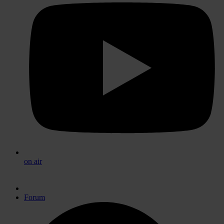
on air
Forum