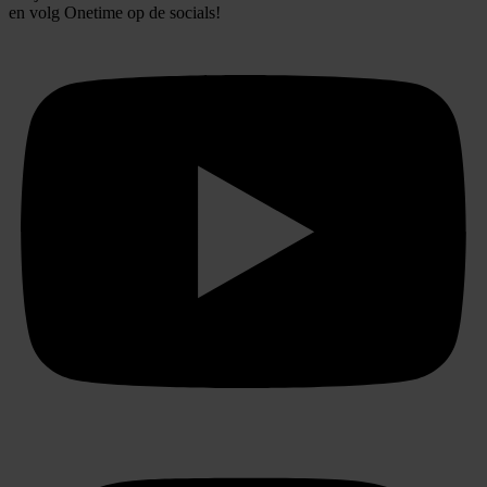
en volg
Onetime
op de socials!