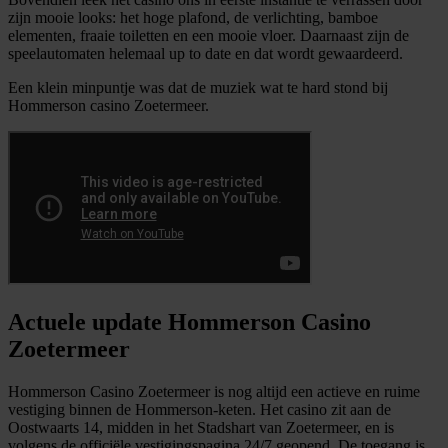
informatie over uw gebruik van onze site met onze
zijn mooie looks: het hoge plafond, de verlichting, bamboe
partners voor social media, adverteren en analyse. Deze
elementen, fraaie toiletten en een mooie vloer. Daarnaast zijn de
speelautomaten helemaal up to date en dat wordt gewaardeerd.
partners kunnen deze gegevens combineren met andere
informatie die u aan ze heeft verstrekt of die ze hebben
Een klein minpuntje was dat de muziek wat te hard stond bij
Hommerson casino Zoetermeer.
verzameld op basis van uw gebruik van hun services.
Actuele update Hommerson Casino
Zoetermeer
Hommerson Casino Zoetermeer is nog altijd een actieve en ruime
vestiging binnen de Hommerson-keten. Het casino zit aan de
Oostwaarts 14, midden in het Stadshart van Zoetermeer, en is
volgens de officiële vestigingspagina 24/7 geopend. De toegang is