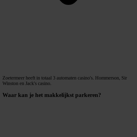
Zoetermeer heeft in totaal 3 automaten casino's. Hommerson, Sir
Winston en Jack's casino.
Waar kan je het makkelijkst parkeren?