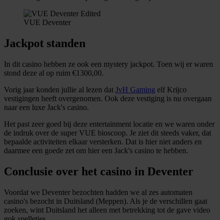
informatie over uw gebruik van onze site met onze
partners voor social media, adverteren en analyse. Deze
VUE Deventer
partners kunnen deze gegevens combineren met andere
informatie die u aan ze heeft verstrekt of die ze hebben
Jackpot standen
verzameld op basis van uw gebruik van hun services.
In dit casino hebben ze ook een mystery jackpot. Toen wij er waren
stond deze al op ruim €1300,00.
Vorig jaar konden jullie al lezen dat
JvH Gaming
elf Krijco
vestigingen heeft overgenomen. Ook deze vestiging is nu overgaan
naar een luxe Jack's casino.
Het past zeer goed bij deze entertainment locatie en we waren onder
de indruk over de super VUE bioscoop. Je ziet dit steeds vaker, dat
bepaalde activiteiten elkaar versterken. Dat is hier niet anders en
daarmee een goede zet om hier een Jack's casino te hebben.
Conclusie over het casino in Deventer
Voordat we Deventer bezochten hadden we al zes automaten
casino's bezocht in Duitsland (Meppen). Als je de verschillen gaat
zoeken, wint Duitsland het alleen met betrekking tot de gave video
gok spelletjes.