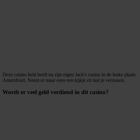
Deze casino held heeft nu zijn eigen Jack's casino in de leuke plaats
Amersfoort. Neem er maar eens een kijkje en laat je verrassen.
Wordt er veel geld verdiend in dit casino?