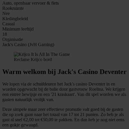
Auto, openbaar vervoer & fiets
Rookruimte
Nee
Kledingbeleid
Casual
Minimum leeftijd
18
Organisatie
Jack's Casino (JvH Gaming)
Reclame Krijco bord
Warm welkom bij Jack's Casino Deventer
We lopen via de schuifdeuren het Jack's casino Deventer in en
worden opgewacht bij de balie door gastvrouw Roelina. We krijgen
een entree bewijsje en een '21 kraskaart'. Van dit spel worden we als
gasten natuurlijk vrolijk van.
Deze simpele maar zeer effectieve promotie valt goed bij de gasten
die op zoek gaan naar het totaal van 17 tot 21 punten. Zo heb je als
gast al snel €2,00 tot €50,00 te pakken. En dan heb je nog niet eens
een gokje gewaagd.