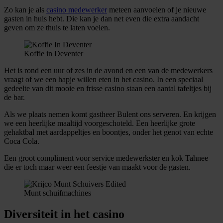
Zo kan je als
casino medewerker
meteen aanvoelen of je nieuwe
gasten in huis hebt. Die kan je dan net even die extra aandacht
geven om ze thuis te laten voelen.
Koffie in Deventer
Het is rond een uur of zes in de avond en een van de medewerkers
vraagt of we een hapje willen eten in het casino. In een speciaal
gedeelte van dit mooie en frisse casino staan een aantal tafeltjes bij
de bar.
Als we plaats nemen komt gastheer Bulent ons serveren. En krijgen
we een heerlijke maaltijd voorgeschoteld. Een heerlijke grote
gehaktbal met aardappeltjes en boontjes, onder het genot van echte
Coca Cola.
Een groot compliment voor service medewerkster en kok Tahnee
die er toch maar weer een feestje van maakt voor de gasten.
Munt schuifmachines
Diversiteit in het casino