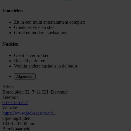
Voordelen
Zit in een multi entertainment complex
Goede service en sfeer
Groot en modern spelaanbod
Nadelen
Geert is vertrokken
Betaald parkeren
Weinig andere casino's in de buurt
Algemeen
Adres
Boreelplein 32, 7411 EH, Deventer
Telefoon
0570 526 227
Website
https://www.jackscasino.nl/...
Openingstijden
10:00 - 01:00 uur
Bereikbaarheid