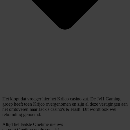
Het klopt dat vroeger hier het Krijco casino zat. De JvH Gaming
groep heeft toen Krijco overgenomen en zijn al deze vestigingen aan
het omtoveren naar Jack's casino's & Flash. Dit wordt ook wel
rebranding genoemd.
Altijd het laatste Onetime nieuws
en volg
Onetime
op de socials!