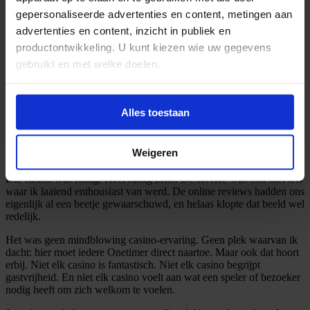
gepersonaliseerde advertenties en content, metingen aan
Romeinse oudheden en een modern
advertenties en content, inzicht in publiek en
stadscasino
productontwikkeling. U kunt kiezen wie uw gegevens
gebruikt en met welke doelen.
Tijdens onze reis hebben we ook veel Romeinse oudheden gezien.
Aquaducten, oude stenen, historische plekken waar je toch even stil
van wordt. Ik kan daar enorm van genieten. Het besef dat mensen
Als u het toestaat, willen we ook graag:
daar duizenden jaren geleden al liepen, bouwden, leefden en hun
Alles toestaan
Informatie verzamelen over uw geografische
eigen verhalen hadden.
locatie, die tot een paar meter nauwkeurig kan zijn
En ja hoor, ook op zo’n plek bleek weer een modern stadscasino te
Uw apparaat identificeren door het actief te
Weigeren
zitten.
scannen op specifieke eigenschappen (fingerprinting)
Dat casino was rustig. Heel rustig zelfs. De service was ook niet iets
Lees meer over hoe uw persoonlijke gegevens worden
waar ik laaiend enthousiast van werd. De online reviews hadden ons
verwerkt en stel uw voorkeuren in het
detailgedeelte
in.
eigenlijk al een beetje gewaarschuwd, en helaas klopte dat beeld wel
redelijk.
U kunt uw toestemming op elk moment wijzigen of
intrekken in de Cookieverklaring.
Het was geen mindblowing casino-ervaring. Geen plek waarvan ik
dacht: hier moet iedere Onetimer direct naartoe. Maar ook dat hoort
erbij. Niet elk casino is fantastisch. Niet elk casino begrijpt
We gebruiken cookies om content en advertenties te
gastvrijheid. En niet elk casino voelt aan wat een speler of bezoeker
personaliseren, om functies voor social media te bieden
nodig heeft om zich welkom te voelen.
en om ons websiteverkeer te analyseren. Ook delen we