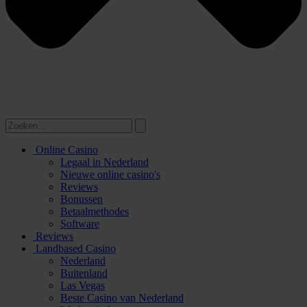
Online Casino
Legaal in Nederland
Nieuwe online casino's
Reviews
Bonussen
Betaalmethodes
Software
Reviews
Landbased Casino
Nederland
Buitenland
Las Vegas
Beste Casino van Nederland