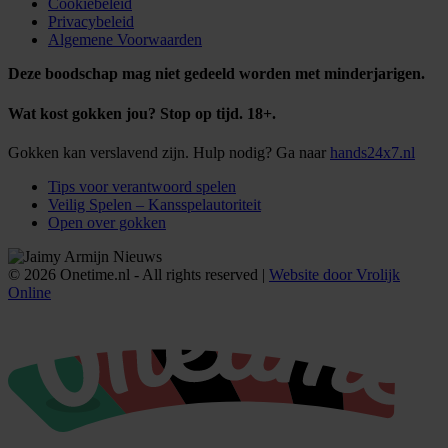
Cookiebeleid
Privacybeleid
Algemene Voorwaarden
Deze boodschap mag niet gedeeld worden met minderjarigen.
Wat kost gokken jou? Stop op tijd. 18+.
Gokken kan verslavend zijn. Hulp nodig? Ga naar
hands24x7.nl
Tips voor verantwoord spelen
Veilig Spelen – Kansspelautoriteit
Open over gokken
© 2026 Onetime.nl - All rights reserved |
Website door Vrolijk
Online