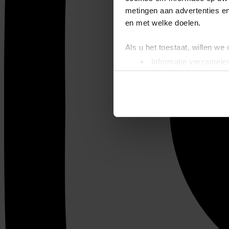
metingen aan advertenties en
en met welke doelen.
Als u het toestaat, willen we
Informatie verzamelen
Uw apparaat identific
Lees meer over hoe uw perso
toestemming op elk moment wi
We gebruiken cookies om cont
websiteverkeer te analyseren
media, adverteren en analys
verstrekt of die ze hebben v