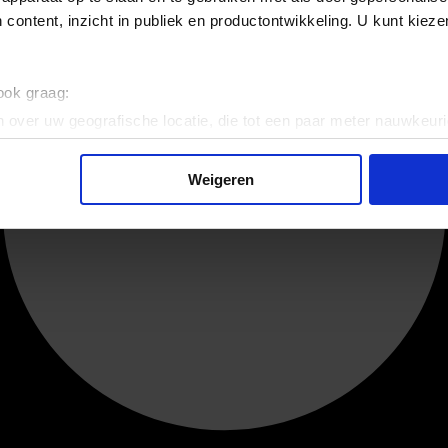
 content, inzicht in publiek en productontwikkeling. U kunt kiez
 ook graag:
 over uw geografische locatie, die tot een paar meter nauwkeuri
eren door het actief te scannen op specifieke eigenschappen (fing
onlijke gegevens worden verwerkt en stel uw voorkeuren in he
Weigeren
jzigen of intrekken in de Cookieverklaring.
ent en advertenties te personaliseren, om functies voor social
. Ook delen we informatie over uw gebruik van onze site met on
e. Deze partners kunnen deze gegevens combineren met andere i
erzameld op basis van uw gebruik van hun services.