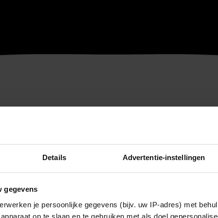
Details
Advertentie-instellingen
w gegevens
erwerken je persoonlijke gegevens (bijv. uw IP-adres) met behul
apparaat op te slaan en te gebruiken met als doel gepersonalise