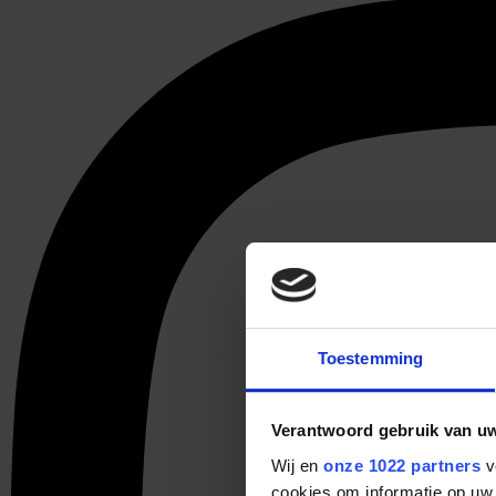
Toestemming
Verantwoord gebruik van u
Wij en
onze 1022 partners
v
cookies om informatie op uw 