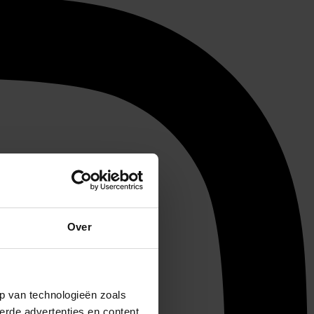
Over
p van technologieën zoals
erde advertenties en content,