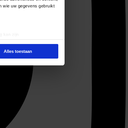
en wie uw gegevens gebruikt
g kan zijn
erprinting)
t
detailgedeelte
in. U kunt uw
Alles toestaan
 media te bieden en om ons
ze partners voor social
nformatie die u aan ze heeft