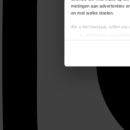
metingen aan advertenties en
en met welke doelen.
Als u het toestaat, willen we
Informatie verzamelen
Uw apparaat identific
Lees meer over hoe uw perso
toestemming op elk moment wi
We gebruiken cookies om cont
websiteverkeer te analyseren
media, adverteren en analys
verstrekt of die ze hebben v