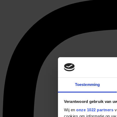
Toestemming
Verantwoord gebruik van u
Wij en
onze 1022 partners
v
cookies om informatie op uw 