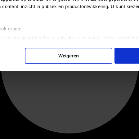
 content, inzicht in publiek en productontwikkeling. U kunt kiez
 ook graag:
 over uw geografische locatie, die tot een paar meter nauwkeuri
eren door het actief te scannen op specifieke eigenschappen (fing
onlijke gegevens worden verwerkt en stel uw voorkeuren in he
Weigeren
jzigen of intrekken in de Cookieverklaring.
ent en advertenties te personaliseren, om functies voor social
. Ook delen we informatie over uw gebruik van onze site met on
e. Deze partners kunnen deze gegevens combineren met andere i
erzameld op basis van uw gebruik van hun services.