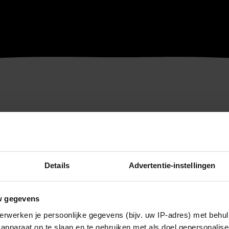
Details
Advertentie-instellingen
w gegevens
erwerken je persoonlijke gegevens (bijv. uw IP-adres) met behul
apparaat op te slaan en te gebruiken met als doel gepersonalise