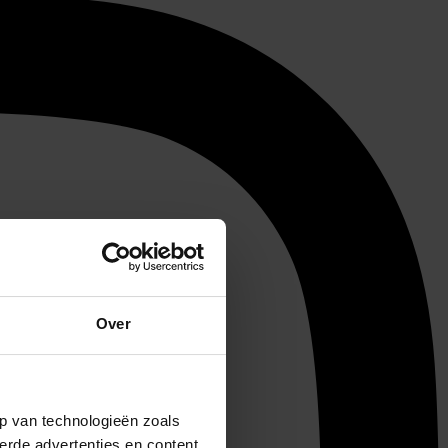
Over
p van technologieën zoals
erde advertenties en content,