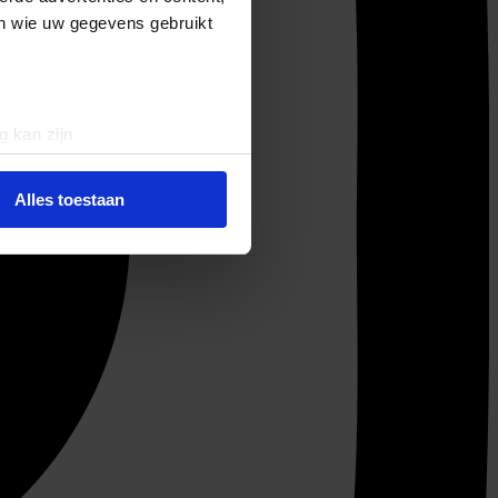
en wie uw gegevens gebruikt
g kan zijn
erprinting)
t
detailgedeelte
in. U kunt uw
Alles toestaan
 media te bieden en om ons
ze partners voor social
nformatie die u aan ze heeft